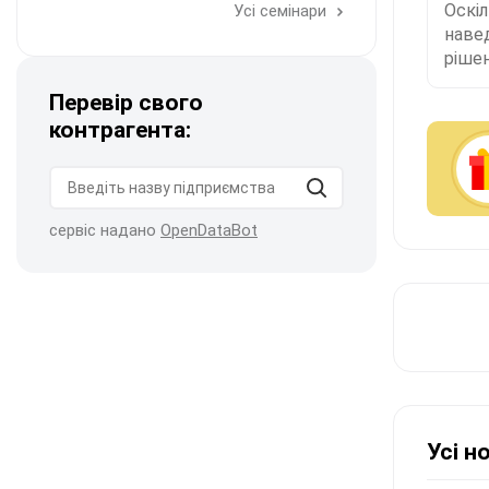
Оскі
Усі семінари
наве
рішен
Перевір свого
контрагента:
сервіс надано
OpenDataBot
Усі н