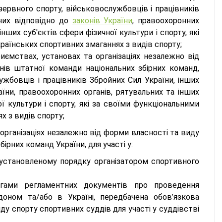
ервного спорту, військовослужбовців і працівників
них відповідно до
законів України
, правоохоронних
нших суб'єктів сфери фізичної культури і спорту, які
раїнських спортивних змаганнях з видів спорту;
иємствах, установах та організаціях незалежно від
ів штатної команди національних збірних команд,
жбовців і працівників Збройних Сил України, інших
їни, правоохоронних органів, рятувальних та інших
ої культури і спорту, які за своїми функціональними
х з видів спорту;
 організаціях незалежно від форми власності та виду
рних команд України, для участі у:
 установленому порядку організатором спортивного
огами регламентних документів про проведення
оном та/або в Україні, передбачена обов’язкова
иду спорту спортивних суддів для участі у суддівстві