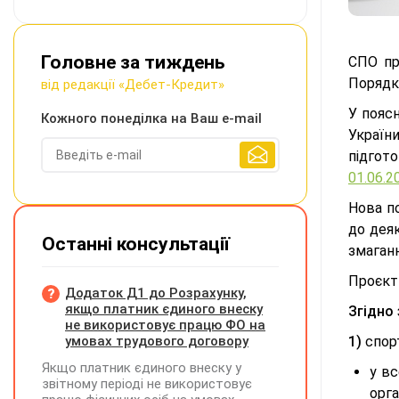
Головне за тиждень
СПО п
Порядку
від редакції «Дебет-Кредит»
У пояс
Кожного понеділка на Ваш e-mail
Украї
підгот
01.06.
Нова п
до дея
Останні консультації
змаганн
Проєкт 
Додаток Д1 до Розрахунку,
якщо платник єдиного внеску
Згідно
не використовує працю ФО на
умовах трудового договору
1)
спор
Якщо платник єдиного внеску у
у вс
звітному періоді не використовує
орг