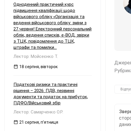
Одноденний практичний курс
підвищення кваліфікації щодо
військового обліку «Організація та
ведення військового обліку: зміни з
27 червня! Електронний персональний
облік, ведення списків, е-ВОД, звірки
з ТЦК, повідомлення до ТЦК,
штрафи та помилки...
Лектор: Мойсеєнко Т.
Джере
18 серпня, вівторок
Рубрик
Податкові ризики та практичні
Відпу
рішення – 2026: ПДВ, первинні
документи та податок на прибуток,
ПДФО/Військовий збір
Зверн
Лектор: Самарченко О.Р.
сторо
21 серпня, пʼятниця
даних