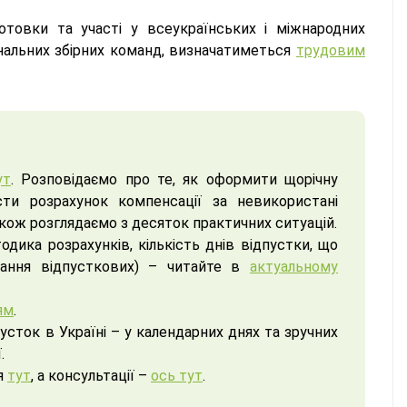
отовки та участі у всеукраїнських і міжнародних
ональних збірних команд, визначатиметься
трудовим
ут
. Розповідаємо про те, як оформити щорічну
сти розрахунок компенсації за невикористані
акож розглядаємо з десяток практичних ситуацій.
одика розрахунків, кількість днів відпустки, що
вання відпусткових) – читайте в
актуальному
ям
.
усток в Україні – у календарних днях та зручних
.
я
тут
, а консультації –
ось тут
.