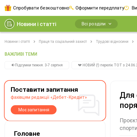
Спробувати безкоштовно
Оформити передплату
Ви
Новини і статті
Всі розділи
Новини і статті
Праця та соціальний захист
Трудові відносини
ВАЖЛИВІ ТЕМИ
🔉Підсумки тижня. 3-7 серпня
💔 НОВИЙ (!) перелік ТОТ з 24.06.
Поставити запитання
Для 
фахівцям редакції «Дебет-Кредит»
поря
Моє запитання
Проєкт
спорти
Головне