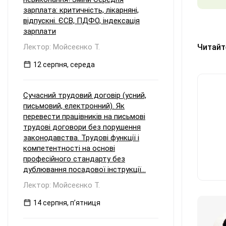
зарплата: критичність, лікарняні,
відпускні. ЄСВ, ПДФО, індексація
зарплати
Лектор: Мойсеєнко Т.
Читайт
12 серпня, середа
Сучасний трудовий договір (усний,
письмовий, електронний). Як
перевести працівників на письмові
трудові договори без порушення
законодавства. Трудові функції і
компетентності на основі
професійного стандарту без
дублювання посадової інструкції...
Лектор: Мойсеєнко Т.
14 серпня, пʼятниця