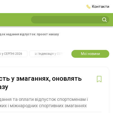
Контакти
док надання відпусток: проєкт наказу
Мої новини
є у СЕРПНІ 2026
📈 Індексація у СЕРПНІ
2️⃣0️⃣2️⃣7️⃣ Усі ключові
асть у змаганнях, оновлять
азу
ання та оплати відпусток спортсменам і
ьких і міжнародних спортивних змаганнях