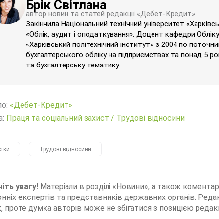
Брік Світлана
автор новин та статей редакції «Дебет-Кредит»
Закінчила Національний технічний університет «Харківсь
«Облік, аудит і оподаткування». Доцент кафедри Обліку 
«Харківський політехнічний інститут» з 2004 по поточн
бухгалтерського обліку на підприємствах та понад 5 ро
та бухгалтерську тематику.
ло:
«Дебет-Кредит»
а:
Праця та соціальний захист
/
Трудові відносини
стки
Трудові відносини
іть увагу!
Матеріали в розділі «Новини», а також коментар
нніх експертів та представників державних органів. Редак
, проте думка авторів може не збігатися з позицією редакц