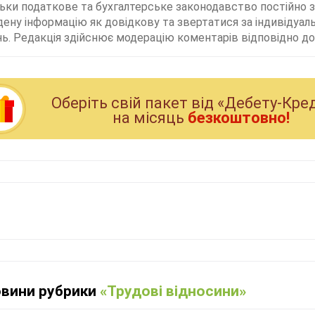
льки податкове та бухгалтерське законодавство постійно
дену інформацію як довідкову та звертатися за індивідуа
ь. Редакція здійснює модерацію коментарів відповідно до 
Оберiть свiй пакет вiд «Дебету-Кре
на мiсяць
безкоштовно!
овини рубрики
«Трудові відносини»