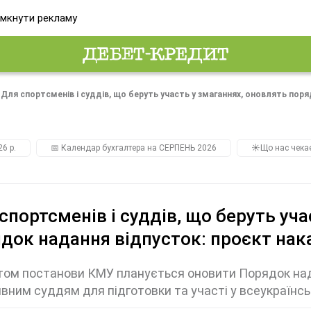
мкнути рекламу
Для спортсменів і суддів, що беруть участь у змаганнях, оновлять поря
26 р.
📅 Календар бухгалтера на СЕРПЕНЬ 2026
☀️Що нас чека
спортсменів і суддів, що беруть уч
док надання відпусток: проєкт нак
ом постанови КМУ планується оновити Порядок над
вним суддям для підготовки та участі у всеукраїнс