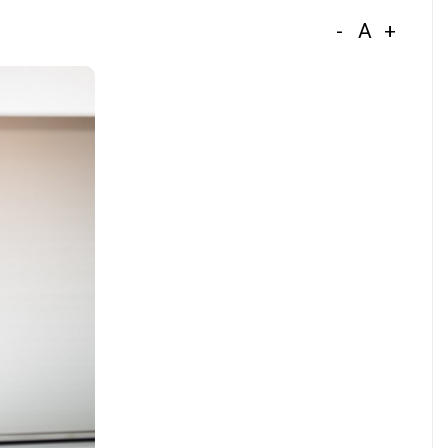
-
A
+