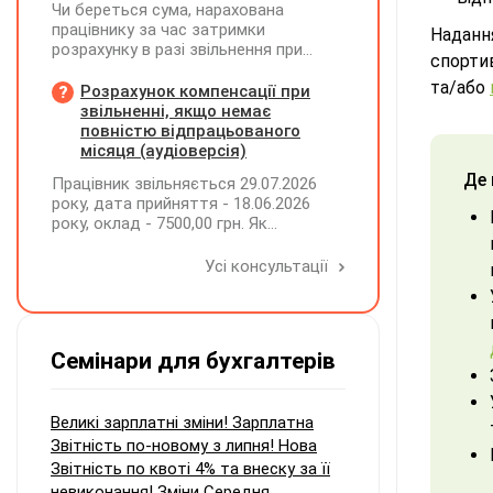
Чи береться сума, нарахована
працівнику за час затримки
Наданн
розрахунку в разі звільнення при
спорти
обчсиленні середньомісячної
та/або
заробітної плати (винагороди), для
Розрахунок компенсації при
розрахунку внеску на підтримку
звільненні, якщо немає
працевлаштування осіб з
повністю відпрацьованого
інвалідністю?
місяця (аудіоверсія)
Де 
Працівник звільняється 29.07.2026
року, дата прийняття - 18.06.2026
року, оклад - 7500,00 грн. Як
розрахувати компенсацію трьох
невикористаних днів відпустки при
Усі консультації
звільненні?
Семінари для бухгалтерів
Великі зарплатні зміни! Зарплатна
Звітність по-новому з липня! Нова
Звітність по квоті 4% та внеску за її
невиконання! Зміни Середня