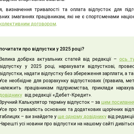
я, визначення тривалості та оплата відпусток для підг
вних змаганнях працівникам, які не є спортсменами наці
колективним договором
.
почитати про відпустки у 2025 році?
Велика добірка актуальних статей від редакції –
ось т
відпустку у 2025 році, нарахувати відпусткові, прове
відпустки, надати відпустку без збереження зарплати, а т
Усе необхідне для розрахунку відпусткових (правила, мет
належить працівникам підприємства, приклади нараху
довіднику
від редакції «Дебет-Кредит».
Зручний Калькулятор терміну відпусток – за
цим посиланн
Усе про тривалість основних та додаткових щорічних відп
таблицях – ви знайдете у
ще одному довіднику
від редакції
Нарешті усі новини про відпустки на нашому сайті дивітьс