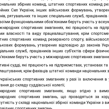
іональних збірних команд, штатних спортивних команд рез
ойних Сил України, інших військових формувань, утворе
нів, рятувальних та інших спеціальних служб, працівників і
воїми функціональними обов'язками беруть участь у всеук
іжнародних спортивних змаганнях, які працюють на підпр
ми власності та виду працевлаштування, крім спортсмен
тних спортивних команд резервного спорту, військовослу
ськових формувань, утворених відповідно до законів Укра
іальних служб, працівників інших суб'єктів сфери фізичн
'язками беруть участь у міжнародних спортивних змагання
тивні судді, які працюють на підприємствах, установах та
аштування, крім фахівців штатної команди національних збі
українських спортивних змаганнях у разі їх включення в
ання до складу суддівської колегії;
народних спортивних змаганнях, якщо згідно з вим
народних спортивних змагань, що проводяться за корд
утність у складі національної збірної команди України з в
овідних спортивних змагань.