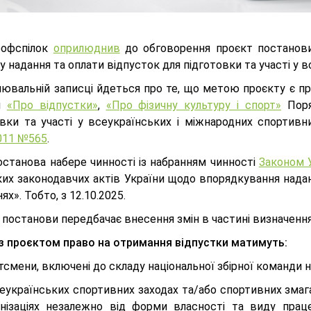
рофспілок
оприлюднив
до обговорення проєкт постанови 
 надання та оплати відпусток для підготовки та участі у 
нювальній записці йдеться про те, що метою проєкту є п
ни
«Про відпустки»
,
«Про фізичну культуру і спорт»
Поря
овки та участі у всеукраїнських і міжнародних спортив
2011 №565
.
останова набере чинності із набранням чинності
Законом У
ких законодавчих актів України щодо впорядкування надан
ях». Тобто, з 12.10.2025.
постанови передбачає внесення змін в частині визначення к
 з проєктом право на отримання відпустки матимуть:
тсмени, включені до складу національної збірної команди на 
еукраїнських спортивних заходах та/або спортивних змаг
анізаціях незалежно від форми власності та виду прац