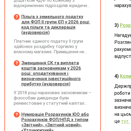
додатком 4ДФ по кожному з
нарахув
відокремлених підрозділів юридичної
особи, не уповноважених
нараховувати, утримувати і
Пільга з земельного податку
сплачувати (перераховувати)
для ФОП ІІ групи ЄП у 2026 році:
3)
Розр
податок на доходи фізичних осіб до
код пільги та декларація
бюджету
(аудіоверсія)
Нагаду
Платник єдиного податку ІІ групи
Розгля
здійснює роздрібну торгівлю у
рахуємо
власному магазині. Приміщення не
відпуст
здає в оренду, право власності на
земельну ділянку має як ФОП. Як
Зменшення СК та виплата
правильно застосувати пільгу з
коштів засновникам у 2026
земельного податку? Подано форму
році: оподаткування і
4)
Коли
№20-ОПП на магазин і землю. Чи
визначення інвестиційного
необхідно подавати декларацію з
прибутку (аудіоверсія)
Держпр
земельного податку та який код
У 2018 році нараховані засновникам –
роботи 
пільги зазначати?
фізособам дивіденди були
зазнач
реінвестовані у статутний капітал
визнач
без зміни часток, із них сплачено
ПДФО та ВЗ. Крім того, статутний
на цьо
Нумерація Розрахунків ЮО або
капітал збільшувався за рахунок
Розрахунків ФОП/НПД з типом
це
тут.
нерозподіленого прибутку без
«Звітний», «Звітний новий»,
нарахування дивідендів. У 2026 році
«Уточнюючий»