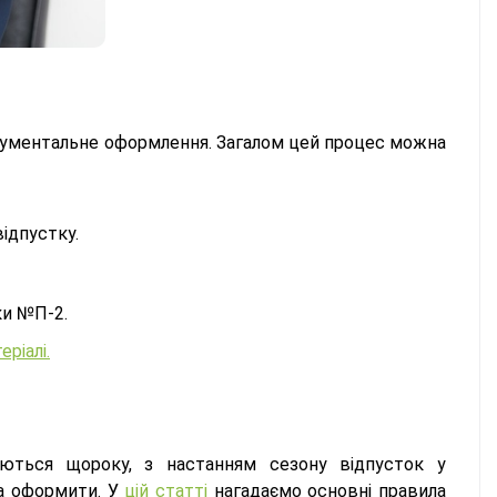
документальне оформлення. Загалом цей процес можна
ідпустку.
ки №П-2.
ріалі.
ються щороку, з настанням сезону відпусток у
та оформити. У
цій статті
нагадаємо основні правила