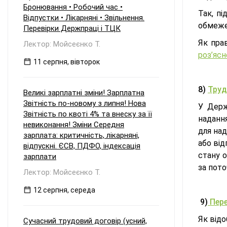
Бронювання • Робочий час •
Так, п
Відпустки • Лікарняні • Звільнення.
обмежен
Перевірки Держпраці і ТЦК
Як пра
Лектор: Мойсеєнко Т.
роз’ясн
11 серпня, вівторок
8)
Труд
Великі зарплатні зміни! Зарплатна
Звітність по-новому з липня! Нова
У Дер
Звітність по квоті 4% та внеску за її
надання
невиконання! Зміни Середня
для над
зарплата: критичність, лікарняні,
або від
відпускні. ЄСВ, ПДФО, індексація
стану 
зарплати
за пото
Лектор: Мойсеєнко Т.
12 серпня, середа
9)
Пере
Як відо
Сучасний трудовий договір (усний,