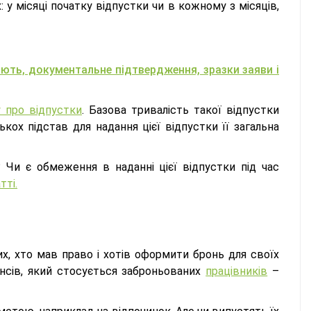
 у місяці початку відпустки чи в кожному з місяців,
ають, документальне підтвердження, зразки заяви і
у про відпустки
. Базова тривалість такої відпустки
ькох підстав для надання цієї відпустки її загальна
Чи є обмеження в наданні цієї відпустки під час
тті.
х, хто мав право і хотів оформити бронь для своїх
ансів, який стосується заброньованих
працівників
–