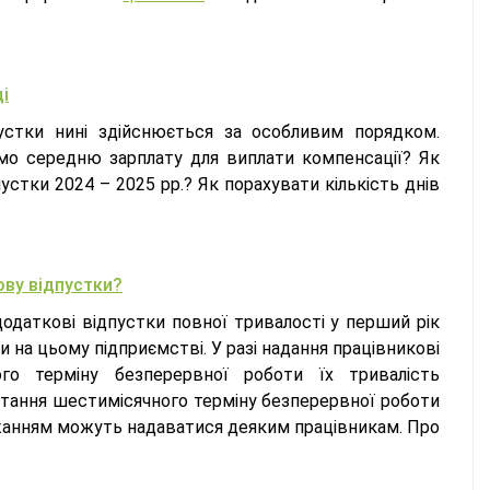
і
пустки нині здійснюється за особливим порядком.
ємо середню зарплату для виплати компенсації? Як
пустки 2024 – 2025 рр.? Як порахувати кількість днів
ову відпустки?
додаткові відпустки повної тривалості у перший рік
 на цьому підприємстві. У разі надання працівникові
ого терміну безперервної роботи їх тривалість
стання шестимісячного терміну безперервної роботи
бажанням можуть надаватися деяким працівникам. Про