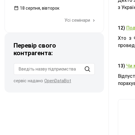
Дехто з
з Украї
18 серпня, вівторок
Усі семінари
12)
Под
Хто з 
Перевір свого
проведе
контрагента:
13)
Чи 
Відпус
сервіс надано
OpenDataBot
порахув