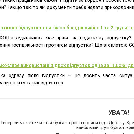
 таких працівників бажає з’їздити за кордон з особистою 
ни? І якщо так, то які документи треба надати прикордон
аткова відпустка для фізосіб-«єдинників» 1 та 2 групи: 
ФОПів-«єдинників» має право на податкову відпустку? Н
ння госпдіяльності протягом відпустки? Що зі сплатою ЄС
можливе використання двох відпусток одна за іншою: два
тка одразу після відпустки – це досить часта ситуац
али оплату таких відпусток.
УВАГА!
Тепер ви можете читати бухгалтерські новини від «Дебету-Кред
найбільшій групі бухгалтері