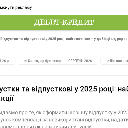
мкнути рекламу
Відпустки та відпусткові у 2025 році: найголовніше – у добірці від редак
.26 р.
📅 Календар бухгалтера на СЕРПЕНЬ 2026
☀️Що нас чек
устки та відпусткові у 2025 році: на
кції
ідаємо про те, як оформити щорічну відпустку у 2025
унок компенсації за невикористані відпустки, надат
даємо з десяток практичних ситуацій.