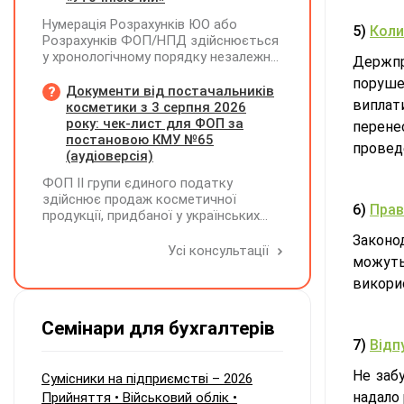
його планують зменшити та
Нумерація Розрахунків ЮО або
виплатити кошти засновникам. Чи
5)
Коли
Розрахунків ФОП/НПД здійснюється
потрібно утримувати ПДФО та ВЗ?
у хронологічному порядку незалежно
Держп
від типу Розрахунків в межах одного
поруше
звітного (податкового) періоду та не
Документи від постачальників
виплат
продовжується в наступних
косметики з 3 серпня 2026
року: чек-лист для ФОП за
перене
постановою КМУ №65
провед
(аудіоверсія)
ФОП ІІ групи єдиного податку
здійснює продаж косметичної
6)
Прав
продукції, придбаної у українських
постачальників. Які саме документи
Законо
потрібно вимагати від
Усі консультації
можуть 
постачальника після 03.08.2026 року у
зв'язку з повним набранням чинності
викори
Технічного регламенту на косметичну
продукцію, затвердженого
Семінари для бухгалтерів
постановою КМУ від 20.01.2021 р.
7)
Відп
№65?
Не забу
Сумісники на підприємстві – 2026
надало 
Прийняття • Військовий облік •