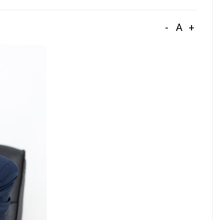
-
A
+