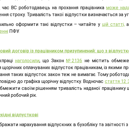
ід час ВС роботодавець на прохання працівника
може над
ня строку. Тривалість такої відпустки визначається за уг
вильно оформити такі відпустки – читайте у
цій статті,
а
енні
ПФУ.
овий договір із працівником призупинений: що з відпуст
жпраці
наголосили
, що Закон
№2136
не містить обмежен
 щорічних оплачуваних відпусток працівникам, із якими пр
ання таких відпусток закон теж не вимагає. Тому роботод
повідно до графіка щорічну відпустку. Водночас
стаття 12 
обмежити своїм рішенням тривалість наданої працівнику 
чний робочий рік.
хідні відпусткові
бражати нарахування відпускних в бухобліку та звітності 