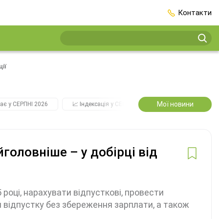
Контакти
ції
Мої новини
ає у СЕРПНІ 2026
📈 Індексація у СЕРПНІ
2️⃣0️⃣2️⃣7️⃣ Усі ключо
йголовніше – у добірці від
 році, нарахувати відпусткові, провести
и відпустку без збереження зарплати, а також