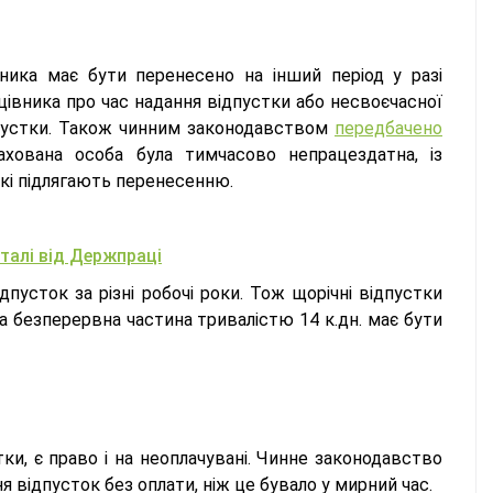
вника має бути перенесено на інший період у разі
вника про час надання відпустки або несвоєчасної
дпустки. Також чинним законодавством
передбачено
рахована особа була тимчасово непрацездатна, із
які підлягають перенесенню.
талі від Держпраці
усток за різні робочі роки. Тож щорічні відпустки
на безперервна частина тривалістю 14 к.дн. має бути
тки, є право і на неоплачувані. Чинне законодавство
 відпусток без оплати, ніж це бувало у мирний час.