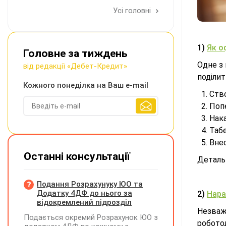
Усі головні
1)
Як о
Головне за тиждень
Одне з
від редакції «Дебет-Кредит»
поділит
Кожного понеділка на Ваш e-mail
Ство
Попе
Нака
Таб
Внес
Останні консультації
Деталь
Подання Розрахунуку ЮО та
Додатку 4ДФ до нього за
2)
Нара
відокремлений підрозділ
Незваж
Подається окремий Розрахунок ЮО з
робото