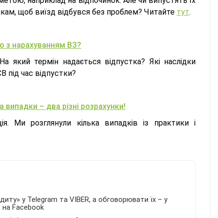
метою, наприклад на відпочинок. Але чи випустять їх
никам, щоб виїзд відбувся без проблем? Читайте
тут
.
що з нарахуванням ВЗ?
а який термін надається відпустка? Які наслідки
В під час відпустки?
 випадки – два різні розрахунки!
ія. Ми розглянули кілька випадків із практики і
иту» у Telegram та VIBER, а обговорювати їх – у
в на Facebook