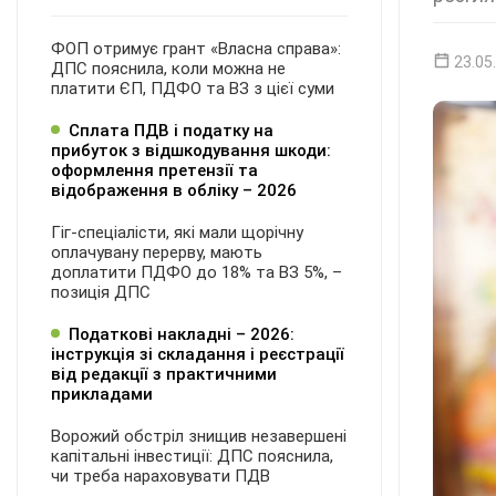
ФОП отримує грант «Власна справа»:
23.05
ДПС пояснила, коли можна не
платити ЄП, ПДФО та ВЗ з цієї суми
Сплата ПДВ і податку на
прибуток з відшкодування шкоди:
оформлення претензії та
відображення в обліку – 2026
Гіг-спеціалісти, які мали щорічну
оплачувану перерву, мають
доплатити ПДФО до 18% та ВЗ 5%, –
позиція ДПС
Податкові накладні – 2026:
інструкція зі складання і реєстрації
від редакції з практичними
прикладами
Ворожий обстріл знищив незавершені
капітальні інвестиції: ДПС пояснила,
чи треба нараховувати ПДВ