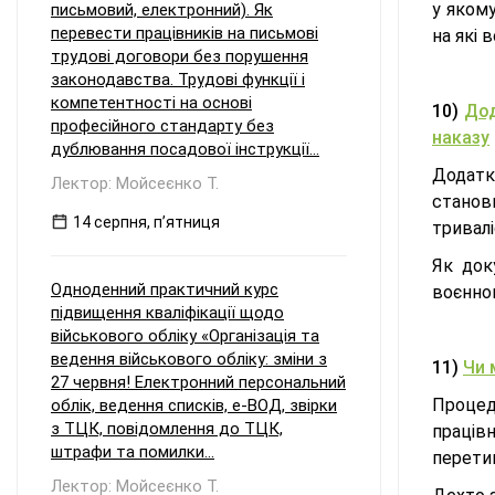
у якому
письмовий, електронний). Як
перевести працівників на письмові
на які 
трудові договори без порушення
законодавства. Трудові функції і
компетентності на основі
10)
Дод
професійного стандарту без
наказу
дублювання посадової інструкції...
Додатк
Лектор: Мойсеєнко Т.
станови
14 серпня, пʼятниця
тривал
Як док
Одноденний практичний курс
воєнног
підвищення кваліфікації щодо
військового обліку «Організація та
ведення військового обліку: зміни з
11)
Чи 
27 червня! Електронний персональний
Процед
облік, ведення списків, е-ВОД, звірки
з ТЦК, повідомлення до ТЦК,
праців
штрафи та помилки...
перети
Лектор: Мойсеєнко Т.