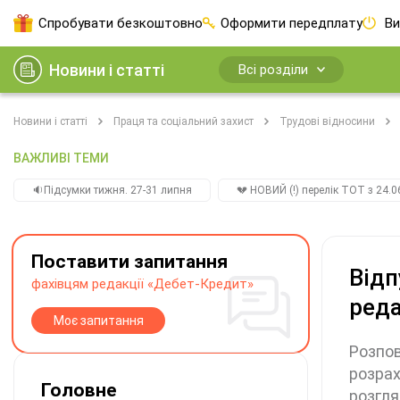
Спробувати безкоштовно
Оформити передплату
Ви
Новини і статті
Всі розділи
Новини і статті
Праця та соціальний захист
Трудові відносини
ВАЖЛИВІ ТЕМИ
🔉Підсумки тижня. 27-31 липня
💔 НОВИЙ (!) перелік ТОТ з 24.06
Поставити запитання
Відп
фахівцям редакції «Дебет-Кредит»
реда
Моє запитання
Розпов
розрах
Головне
розгля