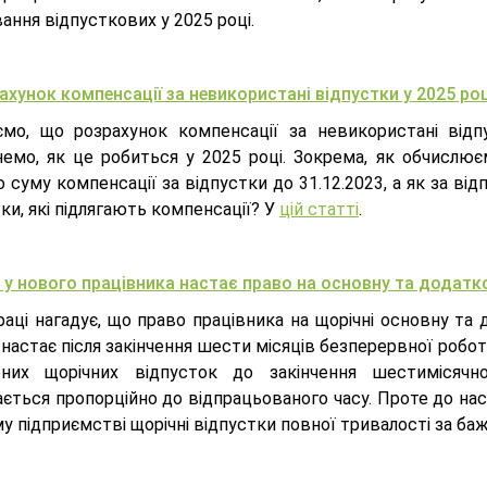
ання відпусткових у 2025 році.
ахунок компенсації за невикористані відпустки у 2025 роц
ємо, що розрахунок компенсації за невикористані від
немо, як це робиться у 2025 році. Зокрема, як обчислю
 суму компенсації за відпустки до 31.12.2023, а як за від
ки, які підлягають компенсації? У
цій статті
.
 у нового працівника настає право на основну та додатк
аці нагадує, що право працівника на щорічні основну та 
настає після закінчення шести місяців безперервної роботи
ених щорічних відпусток до закінчення шестимісячн
ається пропорційно до відпрацьованого часу. Проте до на
му підприємстві щорічні відпустки повної тривалості за 