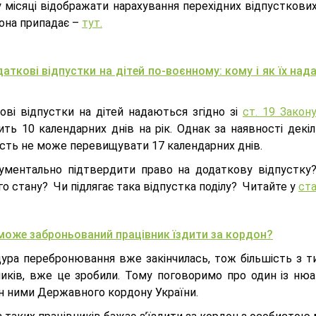
 місяці відображати нарахування перехідних відпусткових:
вона припадає –
тут.
аткові відпустки на дітей по-воєнному: кому і як їх над
ові відпустки на дітей надаються згідно зі
ст. 19 Закон
ть 10 календарних днів на рік. Однак за наявності декіл
ість не може перевищувати 17 календарних днів.
ументально підтвердити право на додаткову відпустку? 
о стану? Чи підлягає така відпустка поділу? Читайте у
ста
може заброньований працівник їздити за кордон?
ура перебронювання вже закінчилась, тож більшість з ти
ників, вже це зробили. Тому поговоримо про один із ню
н ними Державного кордону України.