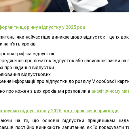
формити щорічну відпустку у 2025 році
 питань, яке найчастіше виникає щодо відпусток - це їх 
и на п’ять кроків:
рення графіка відпусток.
редження про початок відпусток або написання заяви на в
з про надання відпустки.
елювання відпусткових.
ення інформації про відпустки до розділу V особової карт
но про кожен з цих кроків ми розповіли в
аналітичному мате
ховуємо відпусткові у 2025 році: практичні приклади
аючи на те, що основні відпустки працівникам нада
давців постійно виникають запитання, як їх порахувати 