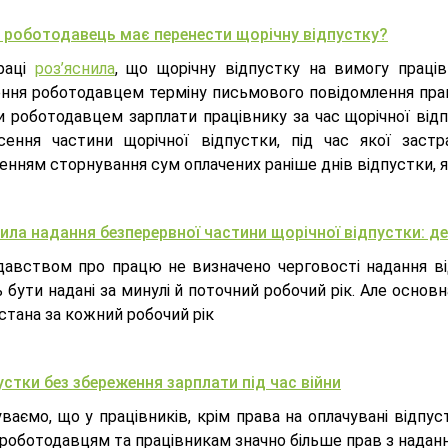
 роботодавець має перенести щорічну відпустку?
раці
роз’яснила
, що щорічну відпустку на вимогу праці
ння роботодавцем терміну письмового повідомлення праці
и роботодавцем зарплати працівнику за час щорічної ві
сення частини щорічної відпустки, під час якої заст
енням сторнування сум оплачених раніше днів відпустки, 
ила надання безперервної частини щорічної відпустки: де
давством про працю не визначено черговості надання відп
бути надані за минулі й поточний робочий рік. Але основ
стана за кожний робочий рік
устки без збереження зарплати під час війни
ваємо, що у працівників, крім права на оплачувані відпус
роботодавцям та працівникам значно більше прав з надання