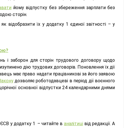
авати
йому відпустку без збереження зарплати без
одою сторін.
 як відобразити їх у додатку 1 єдиної звітності – у
кою?
ь і заборон для сторін трудового договору щодо
изупинено дію трудових договорів. Поновлення їх дії
авець має право надати працівникові за його заявою
Закону
дозволяє роботодавцеві в період дії воєнного
щорічної основної відпустки 24 календарними днями
з ЄСВ у додатку 1 – читайте в
аналітиці
від редакції. А