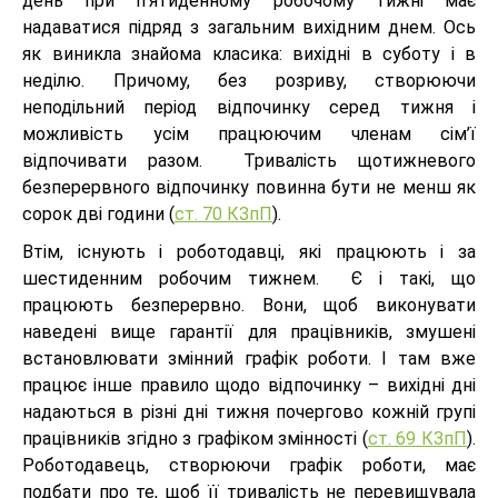
день при п'ятиденному робочому тижні має
надаватися підряд з загальним вихідним днем. Ось
як виникла знайома класика: вихідні в суботу і в
неділю. Причому, без розриву, створюючи
неподільний період відпочинку серед тижня і
можливість усім працюючим членам сім’ї
відпочивати разом. Тривалість щотижневого
безперервного відпочинку повинна бути не менш як
сорок дві години (
ст. 70 КЗпП
).
Втім, існують і роботодавці, які працюють і за
шестиденним робочим тижнем. Є і такі, що
працюють безперервно. Вони, щоб виконувати
наведені вище гарантії для працівників, змушені
встановлювати змінний графік роботи. І там вже
працює інше правило щодо відпочинку – вихідні дні
надаються в різні дні тижня почергово кожній групі
працівників згідно з графіком змінності (
ст. 69 КЗпП
).
Роботодавець, створюючи графік роботи, має
подбати про те, щоб її тривалість не перевищувала