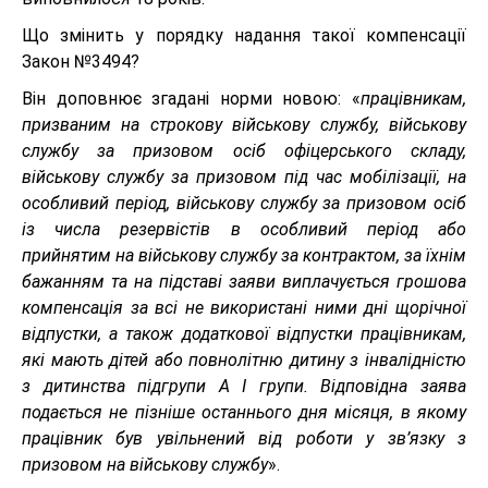
Що змінить у порядку надання такої компенсації
Закон №3494?
Він доповнює згадані норми новою: «
працівникам,
призваним на строкову військову службу, військову
службу за призовом осіб офіцерського складу,
військову службу за призовом під час мобілізації, на
особливий період, військову службу за призовом осіб
із числа резервістів в особливий період або
прийнятим на військову службу за контрактом, за їхнім
бажанням та на підставі заяви виплачується грошова
компенсація за всі не використані ними дні щорічної
відпустки, а також додаткової відпустки працівникам,
які мають дітей або повнолітню дитину з інвалідністю
з дитинства підгрупи А I групи. Відповідна заява
подається не пізніше останнього дня місяця, в якому
працівник був увільнений від роботи у зв’язку з
призовом на військову службу
».