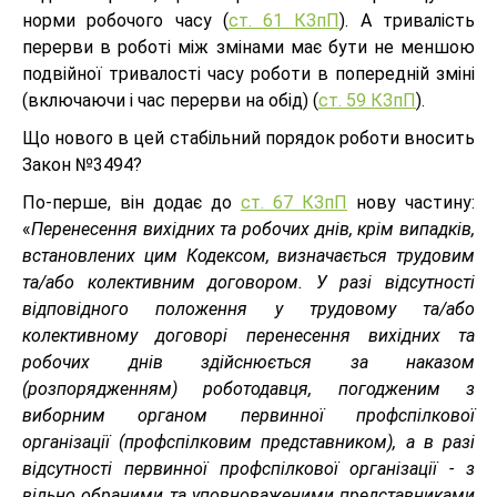
норми робочого часу (
ст. 61 КЗпП
). А тривалість
перерви в роботі між змінами має бути не меншою
подвійної тривалості часу роботи в попередній зміні
(включаючи і час перерви на обід) (
ст. 59 КЗпП
).
Що нового в цей стабільний порядок роботи вносить
Закон №3494?
По-перше, він додає до
ст. 67 КЗпП
нову частину:
«
Перенесення вихідних та робочих днів, крім випадків,
встановлених цим Кодексом, визначається трудовим
та/або колективним договором. У разі відсутності
відповідного положення у трудовому та/або
колективному договорі перенесення вихідних та
робочих днів здійснюється за наказом
(розпорядженням) роботодавця, погодженим з
виборним органом первинної профспілкової
організації (профспілковим представником), а в разі
відсутності первинної профспілкової організації - з
вільно обраними та уповноваженими представниками