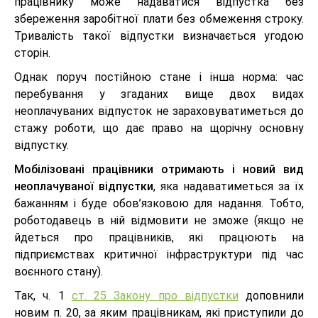
працівнику може надаватися відпустка без
збереження заробітної плати без обмеження строку.
Тривалість такої відпустки визначається угодою
сторін.
Однак поруч постійною стане і інша норма: час
перебування у згаданих вище двох видах
неоплачуваних відпусток не зараховуватиметься до
стажу роботи, що дає право на щорічну основну
відпустку.
Мобілізовані працівники отримають і новий вид
неоплачуваної відпустки
, яка надаватиметься за їх
бажанням і буде обов’язковою для надання. Тобто,
роботодавець в ній відмовити не зможе (якщо не
йдеться про працівників, які працюють на
підприємствах критичної інфраструктури під час
воєнного стану).
Так, ч. 1
ст. 25 Закону про відпустки
доповнили
новим п. 20, за яким працівникам, які приступили до