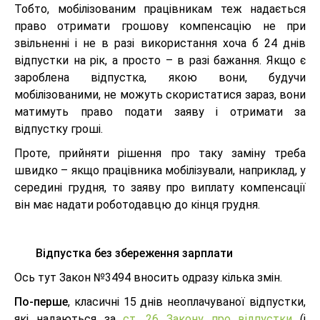
Тобто, мобілізованим працівникам теж надається
право отримати грошову компенсацію не при
звільненні і не в разі використання хоча б 24 днів
відпустки на рік, а просто – в разі бажання. Якщо є
зароблена відпустка, якою вони, будучи
мобілізованими, не можуть скористатися зараз, вони
матимуть право подати заяву і отримати за
відпустку гроші.
Проте, прийняти рішення про таку заміну треба
швидко – якщо працівника мобілізували, наприклад, у
середині грудня, то заяву про виплату компенсації
він має надати роботодавцю до кінця грудня.
Відпустка без збереження зарплати
Ось тут Закон №3494 вносить одразу кілька змін.
По-перше
, класичні 15 днів неоплачуваної відпустки,
які надаються за
ст. 26 Закону про відпустки
(і