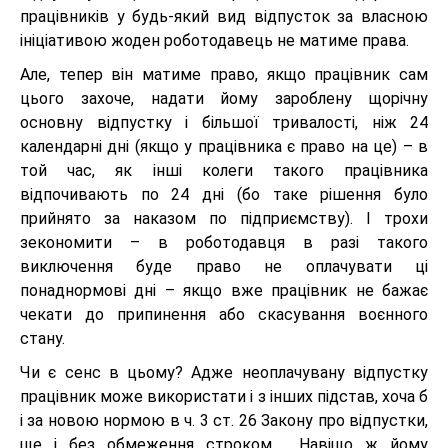
працівників у будь-який вид відпусток за власною
ініціативою жоден роботодавець не матиме права.
Але, тепер він матиме право, якщо працівник сам
цього захоче, надати йому зароблену щорічну
основну відпустку і більшої тривалості, ніж 24
календарні дні (якщо у працівника є право на це) – в
той час, як інші колеги такого працівника
відпочивають по 24 дні (бо таке рішення було
прийнято за наказом по підприємству). І трохи
зекономити – в роботодавця в разі такого
виключення буде право не оплачувати ці
понаднормові дні – якщо вже працівник не бажає
чекати до припинення або скасування воєнного
стану.
Чи є сенс в цьому? Адже неоплачувану відпустку
працівник може використати і з інших підстав, хоча б
і за новою нормою в ч. 3 ст. 26 Закону про відпустки,
ще і без обмеження строком. Навіщо ж йому