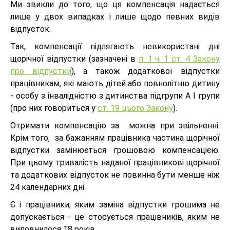
Ми звикли до того, що ця компенсація надається
лише у двох випадках і лише щодо певних видів
відпусток.
Так, компенсації підлягають невикористані дні
щорічної відпустки (зазначені в
п. 1 ч. 1 ст. 4 Закону
про відпустки
), а також додаткової відпустки
працівникам, які мають дітей або повнолітню дитину
- особу з інвалідністю з дитинства підгрупи А I групи
(про них говориться у
ст. 19 цього Закону
).
Отримати компенсацію за можна при звільненні.
Крім того, за бажанням працівника частина щорічної
відпустки замінюється грошовою компенсацією.
При цьому тривалість наданої працівникові щорічної
та додаткових відпусток не повинна бути менше ніж
24 календарних дні.
Є і працівники, яким заміна відпустки грошима не
допускається - це стосується працівників, яким не
виповнилося 18 років.