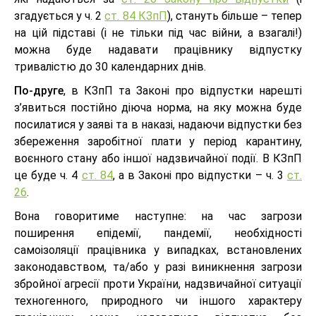
згадується у ч. 2
ст. 84 КЗпП
), стануть більше – тепер
на цій підставі (і не тільки під час війни, а взагалі!)
можна буде надавати працівнику відпустку
тривалістю до 30 календарних днів.
По-друге
, в КЗпП та Законі про відпустки нарешті
з’явиться постійно діюча норма, на яку можна буде
посилатися у заяві та в наказі, надаючи відпустки без
збереження заробітної плати у період карантину,
воєнного стану або іншої надзвичайної події. В КЗпП
це буде ч. 4
ст. 84
, а в Законі про відпустки – ч. 3
ст.
26
.
Вона говоритиме наступне: на час загрози
поширення епідемії, пандемії, необхідності
самоізоляції працівника у випадках, встановлених
законодавством, та/або у разі виникнення загрози
збройної агресії проти України, надзвичайної ситуації
техногенного, природного чи іншого характеру