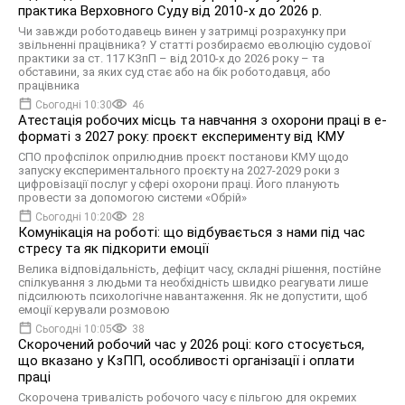
практика Верховного Суду від 2010-х до 2026 р.
Чи завжди роботодавець винен у затримці розрахунку при
звільненні працівника? У статті розбираємо еволюцію судової
практики за ст. 117 КЗпП – від 2010-х до 2026 року – та
обставини, за яких суд стає або на бік роботодавця, або
працівника
Сьогодні 10:30
46
Атестація робочих місць та навчання з охорони праці в е-
форматі з 2027 року: проєкт експерименту від КМУ
СПО профспілок оприлюднив проєкт постанови КМУ щодо
запуску експериментального проєкту на 2027-2029 роки з
цифровізації послуг у сфері охорони праці. Його планують
провести за допомогою системи «Обрій»
Сьогодні 10:20
28
Комунікація на роботі: що відбувається з нами під час
стресу та як підкорити емоції
Велика відповідальність, дефіцит часу, складні рішення, постійне
спілкування з людьми та необхідність швидко реагувати лише
підсилюють психологічне навантаження. Як не допустити, щоб
емоції керували розмовою
Сьогодні 10:05
38
Скорочений робочий час у 2026 році: кого стосується,
що вказано у КзПП, особливості організації і оплати
праці
Скорочена тривалість робочого часу є пільгою для окремих