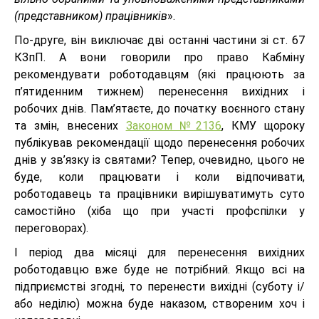
(представником) працівників
».
По-друге, він виключає дві останні частини зі ст. 67
КЗпП. А вони говорили про право Кабміну
рекомендувати роботодавцям (які працюють за
п’ятиденним тижнем) перенесення вихідних і
робочих днів. Пам’ятаєте, до початку воєнного стану
та змін, внесених
Законом №2136
, КМУ щороку
публікував рекомендації щодо перенесення робочих
днів у зв’язку із святами? Тепер, очевидно, цього не
буде, коли працювати і коли відпочивати,
роботодавець та працівники вирішуватимуть суто
самостійно (хіба що при участі профспілки у
переговорах).
І період два місяці для перенесення вихідних
роботодавцю вже буде не потрібний. Якщо всі на
підприємстві згодні, то перенести вихідні (суботу і/
або неділю) можна буде наказом, створеним хоч і