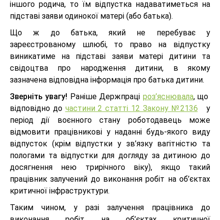
іншого родича, то їм відпустка надаватиметься на
підставі заяви одинокої матері (або батька).
Що ж до батька, який не перебуває у
зареєстрованому шлюбі, то право на відпустку
виникатиме на підставі заяви матері дитини та
свідоцтва про народження дитини, в якому
зазначена відповідна інформація про батька дитини.
Зверніть увагу!
Раніше Держпраці
роз’яснювала
, що
відповідно до
частини 2 статті 12 Закону №2136
у
період дії воєнного стану роботодавець може
відмовити працівникові у наданні будь-якого виду
відпусток (крім відпустки у зв’язку вагітністю та
пологами та відпустки для догляду за дитиною до
досягнення нею трирічного віку), якщо такий
працівник залучений до виконання робіт на об’єктах
критичної інфраструктури.
Таким чином, у разі залучення працівника до
виконання робіт на об’єктах критичної