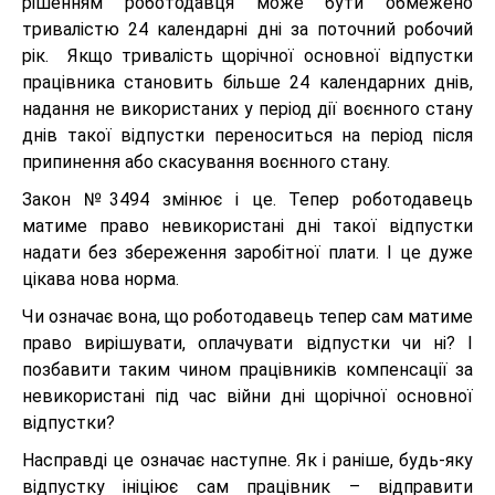
рішенням роботодавця може бути обмежено
тривалістю 24 календарні дні за поточний робочий
рік. Якщо тривалість щорічної основної відпустки
працівника становить більше 24 календарних днів,
надання не використаних у період дії воєнного стану
днів такої відпустки переноситься на період після
припинення або скасування воєнного стану.
Закон №3494 змінює і це. Тепер роботодавець
матиме право невикористані дні такої відпустки
надати без збереження заробітної плати. І це дуже
цікава нова норма.
Чи означає вона, що роботодавець тепер сам матиме
право вирішувати, оплачувати відпустки чи ні? І
позбавити таким чином працівників компенсації за
невикористані під час війни дні щорічної основної
відпустки?
Насправді це означає наступне. Як і раніше, будь-яку
відпустку ініціює сам працівник – відправити