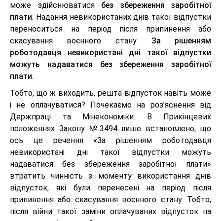
може здійснюватися
без збереження заробітної
плати
. Надання невикористаних днів такої відпустки
переноситься на період після припинення або
скасування воєнного стану.
За рішенням
роботодавця невикористані дні такої відпустки
можуть надаватися без збереження заробітної
плати
.
Тобто, що ж виходить, решта відпусток навіть може
і не оплачуватися? Почекаємо на роз’яснення від
Держпраці та Мінекономіки. В Прикінцевих
положеннях Закону №3494 лише встановлено, що
ось це речення «За рішенням роботодавця
невикористані дні такої відпустки можуть
надаватися без збереження заробітної плати»
втратить чинність з моменту використання днів
відпусток, які були перенесені на період після
припинення або скасування воєнного стану. Тобто,
після війни такої заміни оплачуваних відпусток на