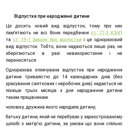
Відпустка при народженні дитини
Це досить новий вид відпусток, тому про них
пам’ятають не всі. Вони передбачені
ст. 77-3 КЗпП
та
ст. 19-1 Закону про відпустки
і це одноразовий
вид відпусток. Тобто, вони надаються лише раз, не
зберігаються в разі невикористання і не
переносяться.
Одноразова оплачувана відпустка при народженні
дитини тривалістю до 14 календарних днів (без
урахування святкових і неробочих днів) надається не
пізніше трьох місяців з дня народження дитини
таким працівникам:
чоловіку, дружина якого народила дитину;
батьку дитини, який не перебуває у зареєстрованому
шлюбі з матір’ю дитини, за умови що вони спільно