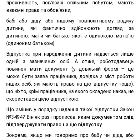
проживають, пов’язані спільним побутом, мають
взаємні права та обов’язки;
бабі або діду, або іншому повнолітньому родичу
дитини, які фактично здійснюють догляд за
дитиною, мати чи батько якої є одинокою матір’ю
(одиноким батьком).
Відпустка при народженні дитини надається лише
одній з зазначених осіб. А отже, роботодавець
повинен мати документ (у довільній формі – це
може бути заява працівника, довідка з міст роботи
інших осіб, які мають право на цю відпустку тощо),
що ніхто, крім працівника, на якого складено наказ, не
скористався цією відпусткою.
Що змінив у порядку надання такої відпустки Закон
№3494? Він як раз і прописав,
яким документом слід
підтверджувати право на цю відпустку.
Зокрема, якщо ми говоримо про бабу чи діда, або