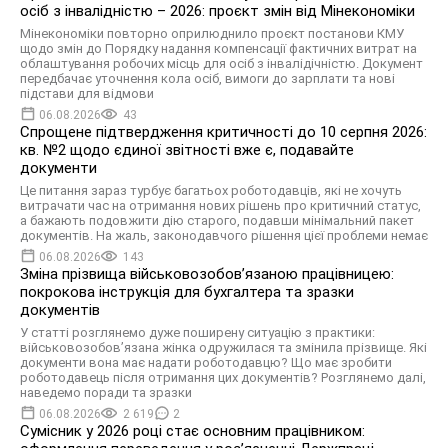
осіб з інвалідністю – 2026: проєкт змін від Мінекономіки
Мінекономіки повторно оприлюднило проєкт постанови КМУ
щодо змін до Порядку надання компенсації фактичних витрат на
облаштування робочих місць для осіб з інвалідічністю. Документ
передбачає уточнення кола осіб, вимоги до зарплати та нові
підстави для відмови
06.08.2026
43
Спрощене підтвердження критичності до 10 серпня 2026:
кв. №2 щодо єдиної звітності вже є, подавайте
документи
Це питання зараз турбує багатьох роботодавців, які не хочуть
витрачати час на отримання нових рішень про критичний статус,
а бажають подовжити дію старого, подавши мінімальний пакет
документів. На жаль, законодавчого рішення цієї проблеми немає
06.08.2026
143
Зміна прізвища військовозобов’язаною працівницею:
покрокова інструкція для бухгалтера та зразки
документів
У статті розглянемо дуже поширену ситуацію з практики:
військовозобов’язана жінка одружилася та змінила прізвище. Які
документи вона має надати роботодавцю? Що має зробити
роботодавець після отримання цих документів? Розглянемо далі,
наведемо поради та зразки
06.08.2026
2 619
2
Сумісник у 2026 році стає основним працівником: