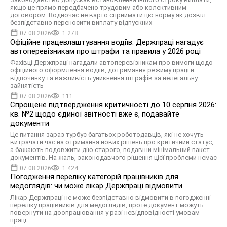
якщо це прямо передбачено трудовим або колективним
договором. Водночас не варто сприймати цю норму як дозвіл
безпідставно переносити виплату відпускних
07.08.2026
1 278
Офіційне працевлаштування водіїв: Держпраці нагадує
автоперевізникам про штрафи та правила у 2026 році
Фахівці Держпраці нагадали автоперевізникам про вимоги щодо
офіційного оформлення водіїв, дотримання режиму праці й
відпочинку та важливість уникнення штрафів за нелегальну
зайнятість
07.08.2026
111
Спрощене підтвердження критичності до 10 серпня 2026:
кв. №2 щодо єдиної звітності вже є, подавайте
документи
Це питання зараз турбує багатьох роботодавців, які не хочуть
витрачати час на отримання нових рішень про критичний статус,
а бажають подовжити дію старого, подавши мінімальний пакет
документів. На жаль, законодавчого рішення цієї проблеми немає
07.08.2026
1 424
Погодження переліку категорій працівників для
медоглядів: чи може лікар Держпраці відмовити
Лікар Держпраці не може безпідставно відмовити в погодженні
переліку працівників для медоглядів, проте документ можуть
повернути на доопрацювання у разі невідповідності умовам
праці