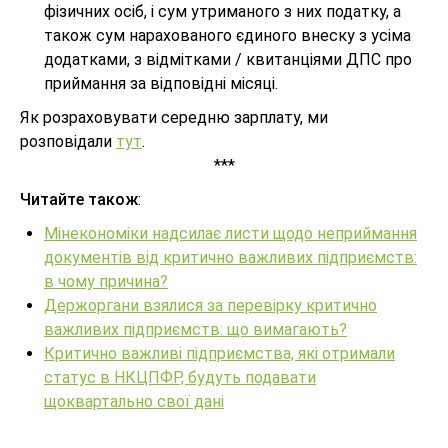
фізичних осіб, і сум утриманого з них податку, а
також сум нарахованого єдиного внеску з усіма
додатками, з відмітками / квитанціями ДПС про
приймання за відповідні місяці.
Як розраховувати середню зарплату, ми
розповідали
тут
.
***
Читайте також
:
Мінекономіки надсилає листи щодо неприймання
документів від критично важливих підприємств:
в чому причина?
Держоргани взялися за перевірку критично
важливих підприємств: що вимагають?
Критично важливі підприємства, які отримали
статус в НКЦПФР, будуть подавати
щоквартально свої дані