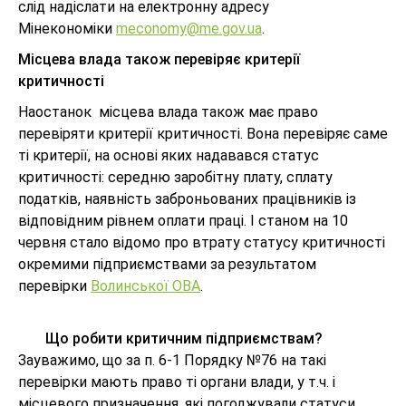
слід надіслати на електронну адресу
Мінекономіки
meconomy@me.gov.
ua
.
Місцева влада також перевіряє критерії
критичності
Наостанок місцева влада також має право
перевіряти критерії критичності. Вона перевіряє саме
ті критерії, на основі яких надавався статус
критичності: середню заробітну плату, сплату
податків, наявність заброньованих працівників із
відповідним рівнем оплати праці. І станом на 10
червня стало відомо про втрату статусу критичності
окремими підприємствами за результатом
перевірки
Волинської ОВА
.
Що робити критичним підприємствам?
Зауважимо, що за п. 6-1 Порядку №76 на такі
перевірки мають право ті органи влади, у т.ч. і
місцевого призначення, які погоджували статуси