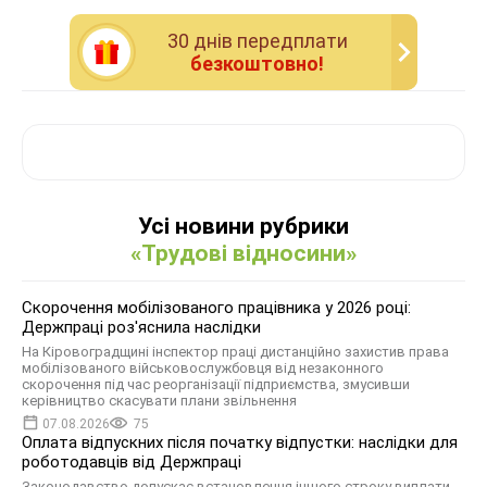
30 днiв передплати
безкоштовно!
Усі новини рубрики
«Трудові відносини»
Скорочення мобілізованого працівника у 2026 році:
Держпраці роз'яснила наслідки
На Кіровоградщині інспектор праці дистанційно захистив права
мобілізованого військовослужбовця від незаконного
скорочення під час реорганізації підприємства, змусивши
керівництво скасувати плани звільнення
07.08.2026
75
Оплата відпускних після початку відпустки: наслідки для
роботодавців від Держпраці
Законодавство допускає встановлення іншого строку виплати,