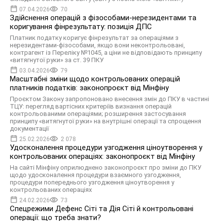
07.04.2026
70
Здійснення операцій з фізособами-нерезидентами та
коригування фінрезультату: позиція ДПС
Платник податку коригує фінрезультат за операціями з
нерезидентами-фізособами, якщо вони неконтрольовані,
контрагент із Переліку №1045, а ціни не відповідають принципу
«витягнутої руки» за ст. 39 ПКУ
03.04.2026
79
Масштабні зміни щодо контрольованих операцій
платників податків: законопроєкт від Мінфіну
Проєктом Закону запропоновано внесення змін до ПКУ в частині
ТЦУ: перегляд вартісних критеріїв визнання операцій
контрольованими операціями; розширення застосування
принципу «витягнутої руки» на внутрішні операції та спрощення
документації
25.02.2026
2 078
Удосконалення процедури узгодження ціноутворення у
контрольованих операціях: законопроєкт від Мінфіну
На сайті Мінфіну оприлюднено законопроєкт про зміни до ПКУ
щодо удосконалення процедури взаємного узгодження,
процедури попереднього узгодження ціноутворення у
контрольованих операціях
24.02.2026
73
Спецрежими Дефенс Сіті та Дія Сіті й контрольовані
операції: що треба знати?