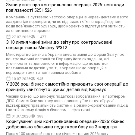
Зміни у звіті про контрольовані операції-2026: нові коди
пов’язаності 525 і 526
Компаніям із суттєвою часткою операцій із нерезидентами варто
заздалегідь перевірити, чи не підпадають їхні операції під нові
коди пов’язаності 525 і 526, щоб коректно підготувати звітність
за оновленою формою
27.07.2026
1 477
З 10 липня чинні зміни до звіту про контрольовані
операції: наказ Мінфіну №312
Міністерство фінансів України внесло зміни до форми Звіту про
контрольовані операції та Порядку його складання, які
уточнюють та доповнюють інформацію, що подається
платниками податків у звіті, зокрема щодо операцій з
нерезидентами та пов'язаними особами
10.07.2026
945
У 2026 році бізнес самостійно приводить свої операції до
принципу «витягнутої руки»: деталі від Карнаух
Чесний бізнес, що виконує податкові зобовʼязання, є партнером
ДПС. Самостійне застосування принципу “витягнутої руки”
підтверджує правильність системи, а ризико-орієнтований підхід
і постійна комунікація з бізнесом — ефективні
01.07.2026
388
Коригування ціни контрольованих операцій-2026: бізнес
добровільно збільшив податкову базу на 3 млрд грн
Понад 100 компаній протягом січня – травня 2026 року