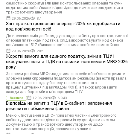
самостійно скоригували ціни контрольованих операцій та суми
податкових зобов’язань відповідно до вимог законодавства з
трансфертного ціноутворення
29.06.2026
87
Звіт про контрольовані операції-2026: як відображати
код пов’язаності осіб
До внесення змін до Порядку складання Звіту про контрольовані
операції платникам податків слід використовувати код ознаки
пов’язаності 517 «Визнано пов’язаними особами самостійно»
29.06.2026
202
Жорсткі вимоги для єдиного податку, зміни в ТЦУ і
скасування пільг з ПДВ на посилки: нові вимоги МВФ 2026
року
За новим релізом МВФ влада взяла на себе обовʼязок стримати
зловживання спрощеним податковим режимом (ввести правила
проти штучного поділу бізнесу та замаскованого
працевлаштування під виглядом ФОП), а також впровадити
заходи для боротьби з міжнародним ТЦУ
12.06.2026
6 943
Важливо
Відповідь на запит з ТЦУ в Е-кабінеті: заповнення
реквізитів і обмеження файлів
Меню «Листування з ДПС» приватної частини Електронного
кабінету дозволяє надіслати разом із супровідним листом
документацію з трансфертного ціноутворення щодо
контрольованих операцій, зазначених у запиті