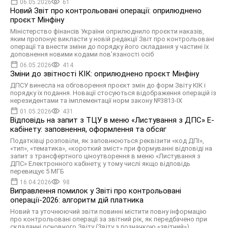
06.05.2026
61
Новий Звіт про контрольовані операції: оприлюднено
проєкт Мінфіну
Міністерство фінансів України оприлюднило проєкти наказів,
яким пропонує викласти у новій редакції Звіт про контрольовані
операції та внести зміни до порядку його складання у частині їх
доповнення новими кодами пов’язаності осіб
06.05.2026
414
Зміни до звітності КІК: оприлюднено проєкт Мінфіну
ДПСУ винесла на обговорення проєкт змін до форм Звіту КІК і
порядку їх подання. Новації стосуються відображення операцій із
нерезидентами та імплементації норм закону №3813-IX
01.05.2026
431
Відповідь на запит з ТЦУ в меню «Листування з ДПС» Е-
кабінету: заповнення, оформлення та обсяг
Податківці розповіли, як заповнюються реквізити «код ДПІ»,
«тип», «тематика», «короткий зміст» при формуванні відповіді на
запит з трансфертного ціноутворення в меню «Листування з
ДПС» Електронного кабінету, у тому числі якщо відповідь
перевищує 5 МГБ
16.04.2026
98
Виправлення помилок у Звіті про контрольовані
операції-2026: алгоритм дій платника
Новий та уточнюючий звіти повинні містити повну інформацію
про контрольовані операції за звітний рік, як передбачено при
складанні основного Звіту (Звіту з позначкою «звітний»)