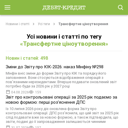
Новини і статті
Усі теги
Трансфертне ціноутворення
Усі новини і статті по тегу
«Трансфертне ціноутворення»
Новин і статей: 498
Зміни до Звіту про КІК-2026: наказ Мінфіну №298
Мінфін вніс зміни до форми Звіту про КІК та порядку його
заповнення. Вони стосуються відображення операцій з
пов’язаними нерезидентами. Вперше подавати оновлений звіт
потрібно буде за 2026 рік у 2027 році
04.08.2026
159
Звіт про контрольовані операції за 2025 рік подаємо за
новою формою: перші розʼяснення ДПС
Із 10 липня 2026 року діє оновлена форма Звіту про
контрольовані операції. ДПС роз'яснила, що цей звіт за 2025 рік
слід подавати вже за новою формою, а також підтвердила, що
звіти, подані до її запровадження залишаються чинними
31.07.2026
157