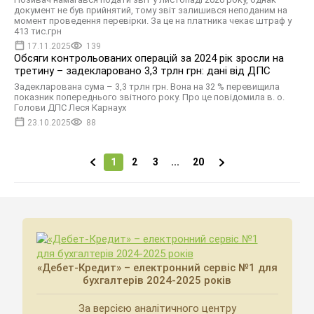
документ не був прийнятий, тому звіт залишився неподаним на
момент проведення перевірки. За це на платника чекає штраф у
413 тис.грн
17.11.2025
139
Обсяги контрольованих операцій за 2024 рік зросли на
третину – задекларовано 3,3 трлн грн: дані від ДПС
Задекларована сума – 3,3 трлн грн. Вона на 32 % перевищила
показник попереднього звітного року. Про це повідомила в. о.
Голови ДПС Леся Карнаух
23.10.2025
88
1
2
3
...
20
«Дебет-Кредит» – електронний сервіс №1 для
бухгалтерів 2024-2025 років
За версією аналітичного центру