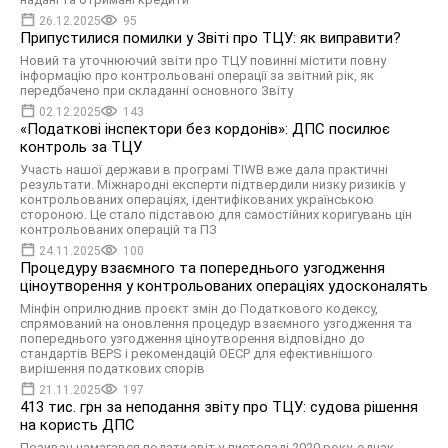
26.12.2025
95
Припустилися помилки у Звіті про ТЦУ: як виправити?
Новий та уточнюючий звіти про ТЦУ повинні містити повну
інформацію про контрольовані операції за звітний рік, як
передбачено при складанні основного Звіту
02.12.2025
143
«Податкові інспектори без кордонів»: ДПС посилює
контроль за ТЦУ
Участь нашої держави в програмі TIWB вже дала практичні
результати. Міжнародні експерти підтвердили низку ризиків у
контрольованих операціях, ідентифікованих українською
стороною. Це стало підставою для самостійних коригувань цін
контрольованих операцій та ПЗ
24.11.2025
100
Процедуру взаємного та попереднього узгодження
ціноутворення у контрольованих операціях удосконалять
Мінфін оприлюднив проєкт змін до Податкового кодексу,
спрямований на оновлення процедур взаємного узгодження та
попереднього узгодження ціноутворення відповідно до
стандартів BEPS і рекомендацій ОЕСР для ефективнішого
вирішення податкових спорів
21.11.2025
197
413 тис. грн за неподання звіту про ТЦУ: судова рішення
на користь ДПС
Позивач намагався подати звіт у листопаді 2020 року, однак