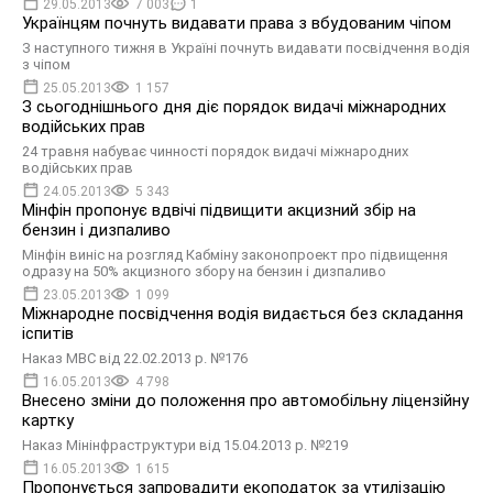
29.05.2013
7 003
1
Українцям почнуть видавати права з вбудованим чіпом
З наступного тижня в Україні почнуть видавати посвідчення водія
з чіпом
25.05.2013
1 157
З сьогоднішнього дня діє порядок видачі міжнародних
водійських прав
24 травня набуває чинності порядок видачі міжнародних
водійських прав
24.05.2013
5 343
Мінфін пропонує вдвічі підвищити акцизний збір на
бензин і дизпаливо
Мінфін виніс на розгляд Кабміну законопроект про підвищення
одразу на 50% акцизного збору на бензин і дизпаливо
23.05.2013
1 099
Міжнародне посвідчення водія видається без складання
іспитів
Наказ МВС від 22.02.2013 р. №176
16.05.2013
4 798
Внесено зміни до положення про автомобільну ліцензійну
картку
Наказ Мінінфраструктури від 15.04.2013 р. №219
16.05.2013
1 615
Пропонується запровадити екоподаток за утилізацію