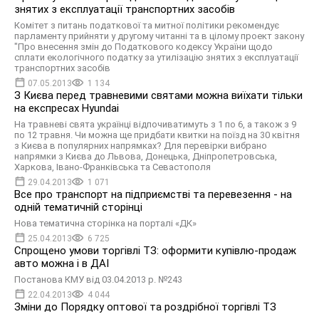
знятих з експлуатації транспортних засобів
Комітет з питань податкової та митної політики рекомендує
парламенту прийняти у другому читанні та в цілому проект закону
"Про внесення змін до Податкового кодексу України щодо
сплати екологічного податку за утилізацію знятих з експлуатації
транспортних засобів
07.05.2013
1 134
З Києва перед травневими святами можна виїхати тільки
на експресах Hyundai
На травневі свята українці відпочиватимуть з 1 по 6, а також з 9
по 12 травня. Чи можна ще придбати квитки на поїзд на 30 квітня
з Києва в популярних напрямках? Для перевірки вибрано
напрямки з Києва до Львова, Донецька, Дніпропетровська,
Харкова, Івано-Франківська та Севастополя
29.04.2013
1 071
Все про транспорт на підприємстві та перевезення - на
одній тематичній сторінці
Нова тематична сторінка на порталі «ДК»
25.04.2013
6 725
Спрощено умови торгівлі ТЗ: оформити купівлю-продаж
авто можна і в ДАІ
Постанова КМУ від 03.04.2013 р. №243
22.04.2013
4 044
Зміни до Порядку оптової та роздрібної торгівлі ТЗ