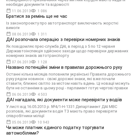
необхідні документи та відомості
11.06.2013
1 086
Братися за ремінь ще не час
Із законопроекту про автотранспорт виключають жорсткі
вимоги
08.06.2013
1 311
ДАІ розпочала операцію з перевірки номерних знаків
Як повідомляє прес-служба ДАІ, в період з 5 по 12 червня
Державтоінспекція здійснює заходи щодо перевірки державних
номерних знаків автотранспорту
07.06.2013
1 128
Названо потенційні зміни в правилах дорожнього руху
Останні кілька місяців поповнили українські Правила дорожнього
руху рядом новинок - свіжі дорожні знаки, які вже почали
ставити, ближнє світло за містом навіть вдень. Ці новації можуть
бути не останніми в цьому році - парламент готує чергові правки
06.06.2013
4 503
ДАІ нагадала, які документи може перевіряти у водіїв
У листі від 16.05.2013 р. №4/1-Н-1331 Департамент ДАІ МВС
розповів, які документи водія ТЗ мають право перевіряти
співробітники міліції
05.06.2013
10 943
Чи може платник єдиного податку торгувати
автомобілями?