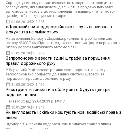
Спрощену систему оподаткування не можуть застосовувати
госпсуб'єкти, які здій­снюють діяльність з продажу легкових
авто­мобілів, кузовів до них, причепів та напівпричепів, мото­
циклів, тобто підакцизних това­рів
04.06.2013
3 225
«Дорожній» чи «подорожній» лист - суть первинного
документа не змінюється
На звернення бізнесу у Держпідприємництві роз’яснили дію
наказу №488/346 «Про затвердження типових форм первинного
обліку роботи вантажного автомобіля»
31.05.2013
6 269
Запропоновано ввести єдині штрафи за порушення
правил дорожнього руху
У Верховній Раді зареєстровано законопроект, в якому
запропоновано привести до єдиної системи штрафи за
порушення правил дорожнього руху
31.05.2013
1 420
Реєструвати і знімати з обліку авто будуть центри
надання послуг
Наказ МВС від 29.04.2013 р. №417
30.05.2013
1 349
Як виглядають і скільки коштують нові водійські права з
чіпом
Відучора ДАІ почала видавати нові водійські права з чіпом