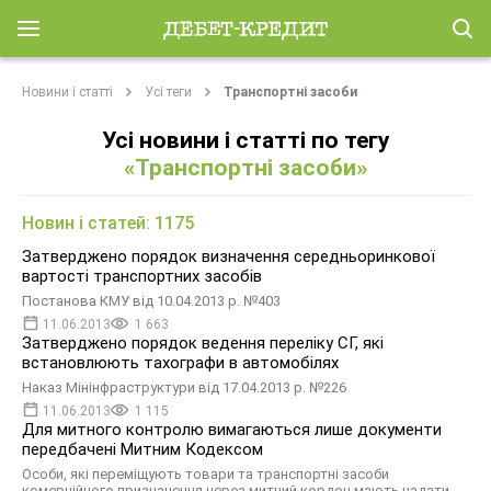
Новини і статті
Усі теги
Транспортні засоби
Усі новини і статті по тегу
«Транспортні засоби»
Новин і статей: 1175
Затверджено порядок визначення середньоринкової
вартості транспортних засобів
Постанова КМУ від 10.04.2013 р. №403
11.06.2013
1 663
Затверджено порядок ведення переліку СГ, які
встановлюють тахографи в автомобілях
Наказ Мінінфраструктури від 17.04.2013 р. №226
11.06.2013
1 115
Для митного контролю вимагаються лише документи
передбачені Митним Кодексом
Особи, які переміщують товари та транспортні засоби
комерційного призначення через митний кордон мають надати