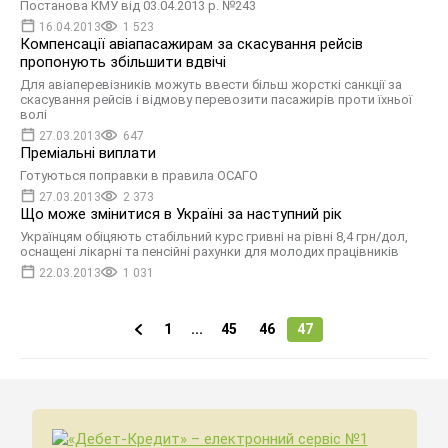
Постанова КМУ від 03.04.2013 р. №243
16.04.2013
1 523
Компенсації авіапасажирам за скасування рейсів
пропонують збільшити вдвічі
Для авіаперевізників можуть ввести більш жорсткі санкції за
скасування рейсів і відмову перевозити пасажирів проти їхньої
волі
27.03.2013
647
Преміальні виплати
Готуються поправки в правила ОСАГО
27.03.2013
2 373
Що може змінитися в Україні за наступний рік
Українцям обіцяють стабільний курс гривні на рівні 8,4 грн/дол,
оснащені лікарні та пенсійні рахунки для молодих працівників
22.03.2013
1 031
1
...
45
46
47