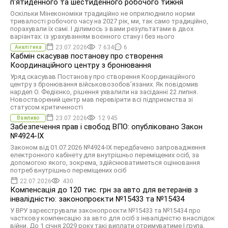
п'ятиденного та шестиденного робочого тижня
Оскільки Мінекономіки традиційно не оприлюднило норми
тривалості робочого часу на 2027 рік, ми, так само традиційно,
порахували їх самі. І ділимось з вами результатами в двох
варіантах: із урахуванням воєнного стану і без нього
23.07.2026
7 634
6
Аналітика
Кабмін скасував постанову про створення
Координаційного центру з бронювання
Уряд скасував Постанову про створення Координаційного
центру з бронювання військовозобов’язаних. Як повідомив
нардеп О. Федієнко, рішення ухвалили на засіданні 22 липня.
Новостворений центр мав перевірити всі підприємства зі
статусом критичнності
23.07.2026
12 945
Важливо
Забезпечення прав і свобод ВПО: опубліковано Закон
№4924-IX
Законом від 01.07.2026 №4924-IX передбачено запровадження
електронного кабінету для внутрішньо переміщених осіб, за
допомогою якого, зокрема, здійснюватиметься оцінювання
потреб внутрішньо переміщених осіб
22.07.2026
430
Компенсація до 120 тис. грн за авто для ветеранів з
інвалідністю: законопроєкти №15433 та №15434
У ВРУ зареєстрували законопроєкти №15433 та №15434 про
часткову компенсацію за авто для осіб з інвалідністю внаслідок
війни. До 1 січня 2029 року такі виплати отримуватиме І група,