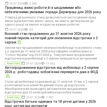
29.07.2026
3 308
Працівниці, важкі роботи й із шкідливими або
небезпечними умовами: поради Держпраці для 2026 року
У період дії воєнного стану дозволяється застосування праці
жінок (крім вагітних жінок і жінок, які мають дитину віком до
одного року) за їхньою згодою на важких роботах
29.07.2026
84
Воєнний стан продовжено до 31 жовтня 2026 року:
повний перелік категорій для оновлення відстрочки з 2
серпня
Закони про продовження загальної мобілізації та воєнного стану
з 2 серпня до 31 жовтня 2026 року офіційно опубліковано в
"Голосі України" від 25.07.2026 р. Тому питання продовження
відстрочки від мобілізації з 2 серпня залишається актуальним
29.07.2026
10 062
Аналітика
Автопродовження відстрочок від мобілізації з 2 серпня
2026 р.: роботодавці зобовʼязані перевіряти дані е-ВОД
Строк дії мобілізації подовжили до 31 жовтня. Отже, з 2 серпня
розпочинається новий 90-денний строк дії відстрочок.
Міноборони вже проводить автоматичне продовження
відстрочок для 22 категорій військовозобов’язаних
29.07.2026
7 987
Аналітика
Відстрочка батька-одинака та 18-річчя дитини у 2026
році: деталі від експертів