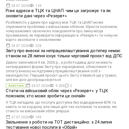
28.07.2026
139
Різні адреси в ТЦК та ЦНАП: чим це загрожує та як
оновити дані через «Резерв+»
Розбіжність у даних про адресу між ТЦК та ЦНАП може
спричинити проблеми з військовим обліком. Юристи пояснили,
чому важливо своєчасно повідомляти про зміну місця
проживання, як перевірити інформацію в «Резерв+» та чому не
варто зволікати з оновленням
28.07.2026
228
Звіту про внески за непрацевлаштування дотепер немає:
станом на 28 липня існує тільки черговий проєкт від ДПС
Давно закінчився ІІ кв. 2026 р., а роботодавці досі не мають
затвердженої форми Звіту про нарахування, обчислення та
сплату внеску на підтримку працевлаштування осіб з
інвалідністю. Перший проєкт цього Звіту з’явився ще у травні,
але він досі доопрацьовується
28.07.2026
9 300
2
Аналітика
Стати на військовий облік через «Резерв+»: у ТЦК
пояснили, хто може зробити це онлайн
У ТЦК нагадали, що послуга доступна без відвідування ВЛК та
навіть із-за кордону, але лише для тих чоловіків та юнаків, які
стають на військовий облік уперше
27.07.2026
189
Звільнення з роботи на ТОТ дистанційно: з 24 липня
тестування нової послуги в «Обрій»