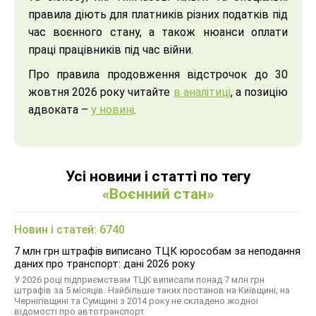
правила діють для платників різних податків під
час воєнного стану, а також нюанси оплати
праці працівників під час війни.
Про правила продовження відстрочок до 30
жовтня 2026 року читайте
в аналітиці
, а позицію
адвоката –
у новині
.
Усі новини і статті по тегу
«Воєнний стан»
Новин і статей: 6740
7 млн грн штрафів виписано ТЦК юрособам за неподання
даних про транспорт: дані 2026 року
У 2026 році підприємствам ТЦК виписали понад 7 млн грн
штрафів за 5 місяців. Найбільше таких постанов на Київщині; на
Чернігівщині та Сумщині з 2014 року не складено жодної
відомості про автотранспорт