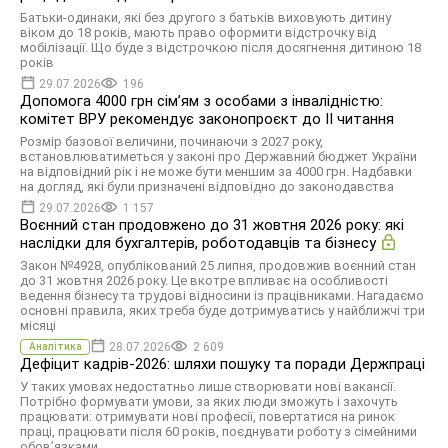
Батьки-одинаки, які без другого з батьків виховують дитину
віком до 18 років, мають право оформити відстрочку від
мобілізації. Що буде з відстрочкою після досягнення дитиною 18
років
29.07.2026
196
Допомога 4000 грн сімʼям з особами з інвалідністю:
комітет ВРУ рекомендує законопроєкт до ІІ читання
Розмір базової величини, починаючи з 2027 року,
встановлюватиметься у законі про Державний бюджет України
на відповідний рік і не може бути меншим за 4000 грн. Надбавки
на догляд, які були призначені відповідно до законодавства
29.07.2026
1 157
Воєнний стан продовжено до 31 жовтня 2026 року: які
наслідки для бухгалтерів, роботодавців та бізнесу
Закон №4928, опублікований 25 липня, продовжив воєнний стан
до 31 жовтня 2026 року. Це вкотре впливає на особливості
ведення бізнесу та трудові відносини із працівниками. Нагадаємо
основні правила, яких треба буде дотримуватись у найближчі три
місяці
28.07.2026
2 609
Аналітика
Дефіцит кадрів-2026: шляхи пошуку та поради Держпраці
У таких умовах недостатньо лише створювати нові вакансії.
Потрібно формувати умови, за яких люди зможуть і захочуть
працювати: отримувати нові професії, повертатися на ринок
праці, працювати після 60 років, поєднувати роботу з сімейними
обов’язками