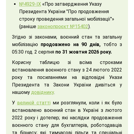
№4929-ІХ
«Про затвердження Указу
Президента України "Про продовження
строку проведення загальної мобілізації"»
(раніше
законопроєкт №15402
).
Згідно зі законами, воєнний стан та загальну
мобілізацію
продовжено на 90 днів,
тобто з
05:30 год. 2 серпня
по 31 жовтня 2026 року.
Корисну таблицю зі всіма строками
встановлення воєнного стану з 24 лютого 2022
року та посиланнями на відповідні Укази
Президента та Закони України дивіться у
нашому
довіднику
.
У
великій статті
ми розглянули, коли і як було
встановлено воєнний стан в Україні з лютого
2022 року і дотепер; які наслідки продовження
воєнного стану для бухгалтерів, роботодавців
та бізнесу; які тимчасові пільги та спеціальні