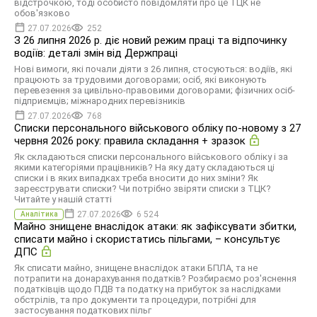
відстрочкою, тоді особисто повідомляти про це ТЦК не
обов'язково
27.07.2026
252
З 26 липня 2026 р. діє новий режим праці та відпочинку
водіїв: деталі змін від Держпраці
Нові вимоги, які почали діяти з 26 липня, стосуються: водіїв, які
працюють за трудовими договорами; осіб, які виконують
перевезення за цивільно-правовими договорами; фізичних осіб-
підприємців; міжнародних перевізників
27.07.2026
768
Списки персонального військового обліку по-новому з 27
червня 2026 року: правила складання + зразок
Як складаються списки персонального військового обліку і за
якими категоріями працівників? На яку дату складаються ці
списки і в яких випадках треба вносити до них зміни? Як
зареєструвати списки? Чи потрібно звіряти списки з ТЦК?
Читайте у нашій статті
27.07.2026
6 524
Аналітика
Майно знищене внаслідок атаки: як зафіксувати збитки,
списати майно і скористатись пільгами, – консультує
ДПС
Як списати майно, знищене внаслідок атаки БПЛА, та не
потрапити на донарахування податків? Розбираємо роз'яснення
податківців щодо ПДВ та податку на прибуток за наслідками
обстрілів, та про документи та процедури, потрібні для
застосування податкових пільг