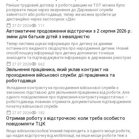
Раніше трудовий договір з роботодавцем на ТОТ можна було
розірвати лише через звернення до Державної служби
зайнятості або роботодавця, тепер же можна зробити це
дистанційно через застосунок «Дія»
27.07.2026
111
Автоматичне продовження відстрочки з 2 серпня 2026 р.:
зміни для батьків дітей з інвалідністю
Тепер система шукає інформацію про дитину за даними
останнього виданого свідоцтва про народження дитини. Новий
спосіб пошуку інформації про дитину допомагає точніше
знаходити та підтверджувати інформацію в державних реєстрах
27.07.2026
662
Звільнення працівника, який уклав контракт на
проходження військової служби: дії працівника та
роботодавця
Укладання контракту на проходження військової служби є
законною підставою для увільнення працівника від роботи. Але
одного повідомлення про підписання контракту недостатньо –
роботодавець повинен отримати документальне підтвердження
початку військової служби
27.07.2026
182
Отримав роботу з відстрочкою: коли треба особисто
повідомляти ТЦК
Якщо військовозобов’язаний переходить з одного місця роботи,
що надає відстрочку від мобілізації, на інше місце роботи теж з