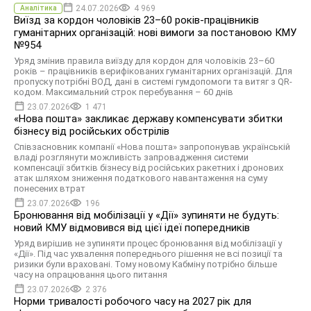
24.07.2026
4 969
Аналітика
Виїзд за кордон чоловіків 23–60 років-працівників
гуманітарних організацій: нові вимоги за постановою КМУ
№954
Уряд змінив правила виїзду для кордон для чоловіків 23–60
років – працівників верифікованих гуманітарних організацій. Для
пропуску потрібні ВОД, дані в системі гумдопомоги та витяг з QR-
кодом. Максимальний строк перебування – 60 днів
23.07.2026
1 471
«Нова пошта» закликає державу компенсувати збитки
бізнесу від російських обстрілів
Співзасновник компанії «Нова пошта» запропонував українській
владі розглянути можливість запровадження системи
компенсації збитків бізнесу від російських ракетних і дронових
атак шляхом зниження податкового навантаження на суму
понесених втрат
23.07.2026
196
Бронювання від мобілізації у «Дії» зупиняти не будуть:
новий КМУ відмовився від цієї ідеї попередників
Уряд вирішив не зупиняти процес бронювання від мобілізації у
«Дії». Під час ухвалення попереднього рішення не всі позиції та
ризики були враховані. Тому новому Кабміну потрібно більше
часу на опрацювання цього питання
23.07.2026
2 376
Норми тривалості робочого часу на 2027 рік для