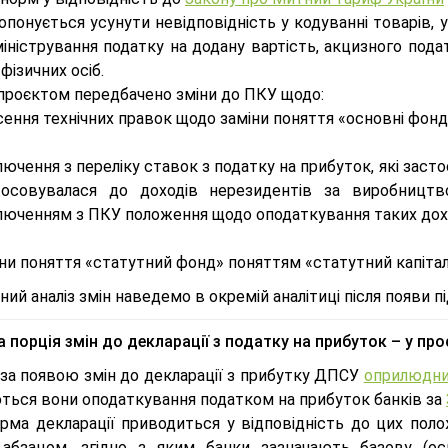
понується усунути невідповідність у кодуванні товарів, у
іністрування податку на додану вартість, акцизного пода
фізичних осіб.
проєктом передбачено зміни до ПКУ щодо:
ення технічних правок щодо заміни поняття «основні фонд
ючення з переліку ставок з податку на прибуток, які заст
тосовувалася до доходів нерезидентів за виробництв
люченням з ПКУ положення щодо оподаткування таких доход
ни поняття «статутний фонд» поняттям «статутний капіта
ий аналіз змін наведемо в окремій аналітиці після появи 
 порція змін до декларації з податку на прибуток – у про
 за появою змін до декларації з прибутку ДПСУ
оприлюдни
ться вони оподаткування податком на прибуток банків за
орма декларації приводиться у відповідність до цих пол
абзацом, згідно з яким банки зазначають базову (ос