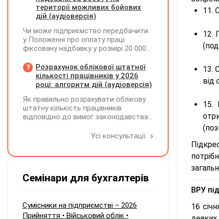
окремих верстатів групи 4
території можливих бойових
11. 
застосовується прискорена
дій (аудіоверсія)
амортизація, чи потрібно зазначати
Чи може підприємство передбачити
вартість усіх таких верстатів на
12. 
у Положенні про оплату праці
початок і кінець звітного періоду?
(под
фіксовану надбавку у розмірі 20 000
При цьому щодо частини верстатів
грн за роботу на території можливих
рішення про застосування
бойових дій, якщо для окремих
Розрахунок облікової штатної
прискореної амортизації прийнято з
13. 
посад вона перевищуватиме 50%
кількості працівників у 2026
01.01.2025 р., а щодо інших — з
від 
посадового окладу?
році: алгоритм дій (аудіоверсія)
01.01.2026 р.
Як правильно розрахувати облікову
15. 
штатну кількість працівників
отри
відповідно до вимог законодавства
у 2026 році?
(поз
Усі консультації
Підкре
потрібн
загальн
Семінари для бухгалтерів
ВРУ пі
Сумісники на підприємстві – 2026
16 січ
Прийняття • Військовий облік •
деяких 