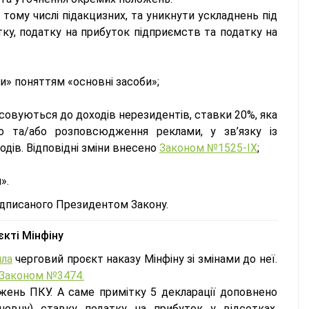
 тому числі підакцизних, та уникнути ускладнень під
тку, податку на прибуток підприємств та податку на
и» поняттям «основні засоби»;
осовуються до доходів нерезидентів, ставки 20%, яка
о та/або розповсюдження реклами, у зв’язку із
ів. Відповідні зміни внесено
Законом №1525-IX
;
л».
підписаного Президентом Закону.
єкті Мінфіну
ла
черговий проєкт наказу Мінфіну зі змінами до неї.
Законом №3474.
ожень ПКУ. А саме примітку 5 декларації доповнено
новну) ставку податку на прибуток у відсотках,