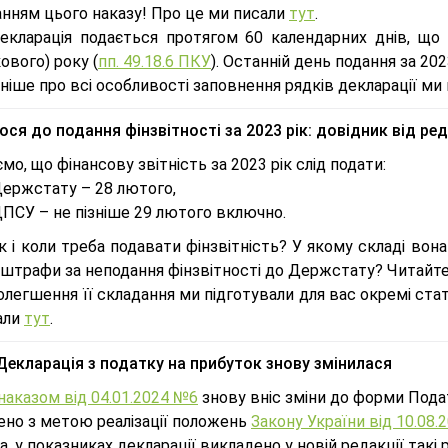
анням цього наказу! Про це ми писали
тут
.
декларація подається протягом 60 календарних днів, що
ового) року (
пп. 49.18.6 ПКУ
). Останній день подання за 202
іше про всі особливості заповнення рядків декларації ми 
ся до подання фінзвітності за 2023 рік: довідник від ред
мо, що фінансову звітність за 2023 рік слід подати:
Держстату – 28 лютого,
ПСУ – не пізніше 29 лютого включно.
к і коли треба подавати фінзвітність? У якому складі вон
 штрафи за неподання фінзвітності до Держстату? Читайте
олегшення її складання ми підготували для вас окремі ста
али
тут
.
 Декларація з податку на прибуток знову змінилася
наказом від 04.01.2024 №6
знову вніс зміни до форми Подат
ено з метою реалізації положень
Закону України від 10.08
, у показниках декларації викладено у новій редакції такі 