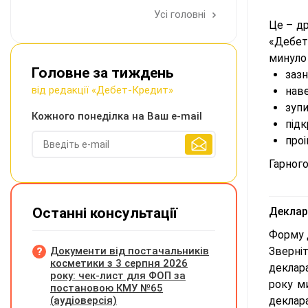
Усі головні
Це – др
«Дебет
минуло 
Головне за тиждень
зазн
від редакції «Дебет-Кредит»
наве
зупи
Кожного понеділка на Ваш e-mail
підк
проі
Гарного
Останні консультації
Деклара
Форму 
Документи від постачальників
Зверні
косметики з 3 серпня 2026
деклара
року: чек-лист для ФОП за
року м
постановою КМУ №65
(аудіоверсія)
деклара