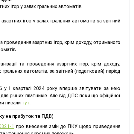
тних ігор у залах гральних автоматів
 азартних ігор у залах гральних автоматів за звітний
 та проведення азартних ігор, крім доходу, отриманого
томатів
анізації та проведення азартних ігор, крім доходу,
х гральних автоматів, за звітний (податковий) період
6 у І кварталі 2024 року вперше звітувати за нею
 для річних платників. Але від ДПС поки що офіційної
 ми писали
тут
.
ку на прибуток та ПДВ)
0321-1
про внесення змін до ПКУ щодо приведення
та уточнення окремих положень.