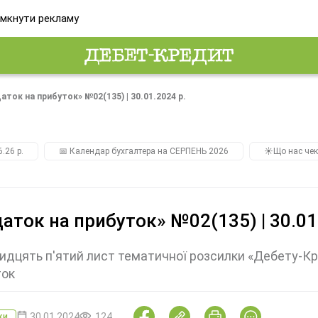
мкнути рекламу
аток на прибуток» №02(135) | 30.01.2024 р.
.26 р.
📅 Календар бухгалтера на СЕРПЕНЬ 2026
☀️Що нас чек
аток на прибуток» №02(135) | 30.01
идцять п'ятий лист тематичної розсилки «Дебету-Кр
ток
30.01.2024
124
ки