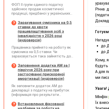
урахув
ФОП ІІ групи єдиного податку
здійснює продаж косметичної
Річна 
продукції, придбаної у українських
(податк
постачальників. Які саме документи
Докладн
потрібно вимагати від
Зарахування сумісника на 0,5
постачальника після 03.08.2026 року у
ставки до квоти
зв'язку з повним набранням чинності
працевлаштування осіб з
Готуємо
Технічного регламенту на косметичну
інвалідністю у 2026 році
продукцію, затвердженого
Нагадує
(аудіоверсія)
постановою КМУ від 20.01.2021 р.
до 
Працівника прийнято на роботу як
№65?
до Д
сумісника на 0,5 ставки. Чи
зараховується така зайнятість до
Кому, я
ліміту (квоти) з працевлаштування
осіб з інвалідністю відповідно до
Заповнення додатка АМ за І
будуть
вимог законодавства?
півріччя 2026 року при
А для п
застосуванні прискореної
ми пис
амортизації (аудіоверсія)
Як заповнити додаток АМ до
Увага!
декларації з податку на прибуток
(інформація про результати
Мінфін
амортизації за І півріччя 2026 року)?
Їх внес
Чи потрібно для цього брати дані
Встановлення фіксованої
станом на 01.01.2026 р.? Якщо до
надбавки за роботу на
Зокрема