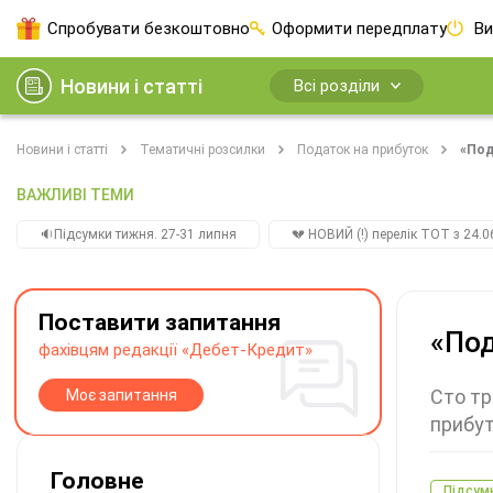
Спробувати безкоштовно
Оформити передплату
Ви
Новини і статті
Всі розділи
Новини і статті
Тематичні розсилки
Податок на прибуток
«Под
ВАЖЛИВІ ТЕМИ
🔉Підсумки тижня. 27-31 липня
💔 НОВИЙ (!) перелік ТОТ з 24.06
Поставити запитання
«Под
фахівцям редакції «Дебет-Кредит»
Сто тр
Моє запитання
прибу
Головне
Підсум