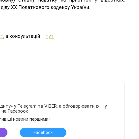
зділу ХХ Податкового кодексу України.
ут
, а консультацій –
тут
.
иту» у Telegram та VIBER, а обговорювати їх – у
в на Facebook
ливіші новини першими!
Facebook