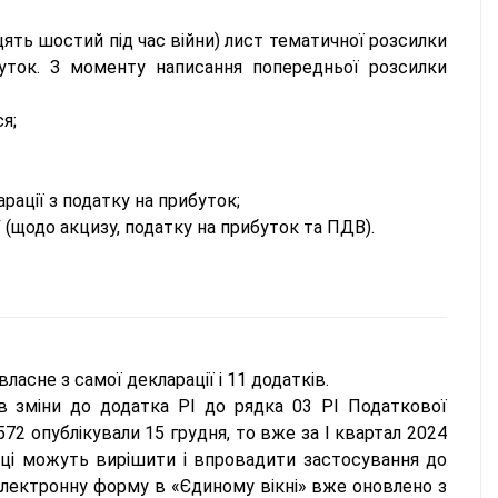
цять шостий під час війни) лист тематичної розсилки
уток. З моменту написання попередньої розсилки
я;
рації з податку на прибуток;
(щодо акцизу, податку на прибуток та ПДВ).
власне з самої декларації і 11 додатків.
 зміни до додатка РІ до рядка 03 РІ Податкової
72 опублікували 15 грудня, то вже за І квартал 2024
ці можуть вирішити і впровадити застосування до
е електронну форму в «Єдиному вікні» вже оновлено з