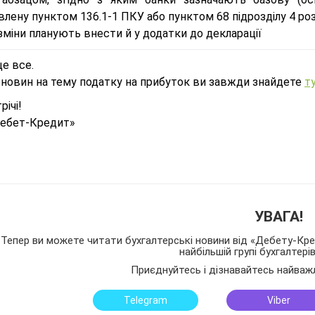
лену пунктом 136.1-1 ПКУ або пунктом 68 підрозділу 4 ро
зміни планують внести й у додатки до декларації
це все.
 новин на тему податку на прибуток ви завжди знайдете
т
річі!
ебет-Кредит»
УВАГА!
Тепер ви можете читати бухгалтерські новини від «Дебету-Кред
найбільшій групі бухгалтері
Приєднуйтесь і дізнавайтесь найваж
Telegram
Viber