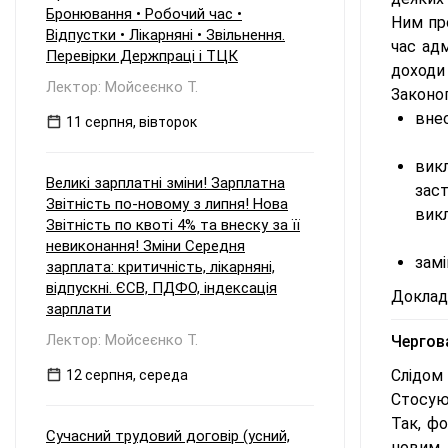
Бронювання • Робочий час •
Ним про
Відпустки • Лікарняні • Звільнення.
час адм
Перевірки Держпраці і ТЦК
доходи 
Лектор: Мойсеєнко Т.
Законо
внес
11 серпня, вівторок
викл
Великі зарплатні зміни! Зарплатна
зас
Звітність по-новому з липня! Нова
вик
Звітність по квоті 4% та внеску за її
невиконання! Зміни Середня
замі
зарплата: критичність, лікарняні,
відпускні. ЄСВ, ПДФО, індексація
Докладн
зарплати
Лектор: Мойсеєнко Т.
Чергова
Слідом
12 серпня, середа
Стосую
Так, ф
Сучасний трудовий договір (усний,
новим 