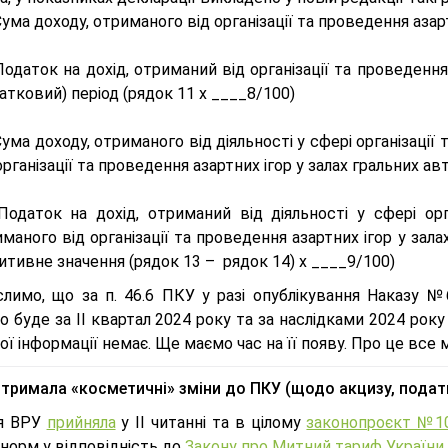
Сума доходу, отриманого від організації та проведення азар
Податок на дохід, отриманий від організації та проведення
атковий) період (рядок 11 х ____8/100)
Сума доходу, отриманого від діяльності у сфері організації
організації та проведення азартних ігор у залах гральних ав
Податок на дохід, отриманий від діяльності у сфері орг
маного від організації та проведення азартних ігор у зала
итивне значення (рядок 13 – рядок 14) х ____9/100)
слимо, що за п. 46.6 ПКУ у разі опублікування Наказу №
о буде за ІІ квартал 2024 року та за наслідками 2024 року
ої інформації немає. Ще маємо час на її появу. Про це все
дтримала «косметичні» зміни до ПКУ (щодо акцизу, подат
ня ВРУ
прийняла
у ІІ читанні та в цілому
законопроєкт №1
норм у відповідність до
Закону про Митний тариф України