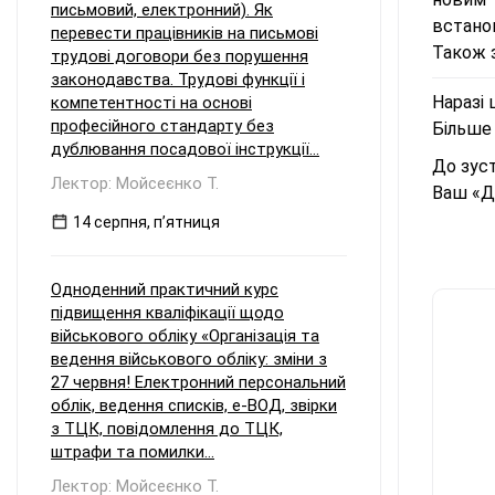
письмовий, електронний). Як
встанов
перевести працівників на письмові
Також 
трудові договори без порушення
законодавства. Трудові функції і
Наразі 
компетентності на основі
професійного стандарту без
Більше
дублювання посадової інструкції...
До зуст
Лектор: Мойсеєнко Т.
Ваш «Д
14 серпня, пʼятниця
Одноденний практичний курс
підвищення кваліфікації щодо
військового обліку «Організація та
ведення військового обліку: зміни з
27 червня! Електронний персональний
облік, ведення списків, е-ВОД, звірки
з ТЦК, повідомлення до ТЦК,
штрафи та помилки...
Лектор: Мойсеєнко Т.