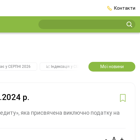
Контакти
Мої новини
ає у СЕРПНІ 2026
📈 Індексація у СЕРПНІ
2️⃣0️⃣2️⃣7️⃣ Усі ключо
.2024 р.
едиту», яка присвячена виключно податку на
-
A
+