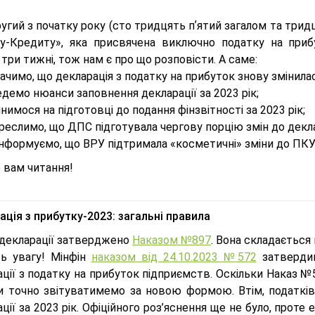
угий з початку року (сто тридцять пʼятий загалом та трид
у-Кредиту», яка присвячена виключно податку на приб
три тижні, тож нам є про що розповісти. А саме:
ачимо, що декларація з податку на прибуток знову змінилас
демо нюанси заповнення декларації за 2023 рік;
нимося на підготовці до подання фінзвітності за 2023 рік;
реслимо, що ДПС підготувала чергову порцію змін до декла
нформуємо, що ВРУ підтримала «косметичні» зміни до ПКУ 
 вам читання!
ція з прибутку-2023: загальні правила
декларації затверджено
Наказом №897
. Вона складається 
ть увагу! Мінфін
наказом від 24.10.2023 №572
затвердив
ції з податку на прибуток підприємств. Оскільки Наказ №5
и точно звітуватимемо за новою формою. Втім, податків
ції за 2023 рік. Офіційного роз’яснення ще не було, прот