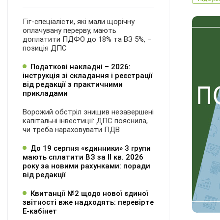
Гіг-спеціалісти, які мали щорічну
оплачувану перерву, мають
доплатити ПДФО до 18% та ВЗ 5%, –
позиція ДПС
Податкові накладні – 2026:
інструкція зі складання і реєстрації
від редакції з практичними
прикладами
Ворожий обстріл знищив незавершені
капітальні інвестиції: ДПС пояснила,
чи треба нараховувати ПДВ
До 19 серпня «єдинники» 3 групи
мають сплатити ВЗ за ІІ кв. 2026
року за новими рахунками: поради
від редакції
Квитанції №2 щодо нової єдиної
звітності вже надходять: перевірте
Е-кабінет