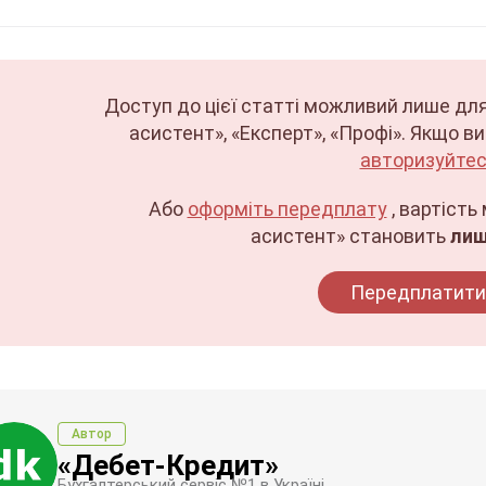
Доступ до цієї статті можливий лише для
асистент», «Експерт», «Профі». Якщо в
авторизуйтес
Або
оформіть передплату
, вартість
асистент» становить
лиш
Передплатити
Автор
«Дебет-Кредит»
Бухгалтерський сервіс №1 в Україні