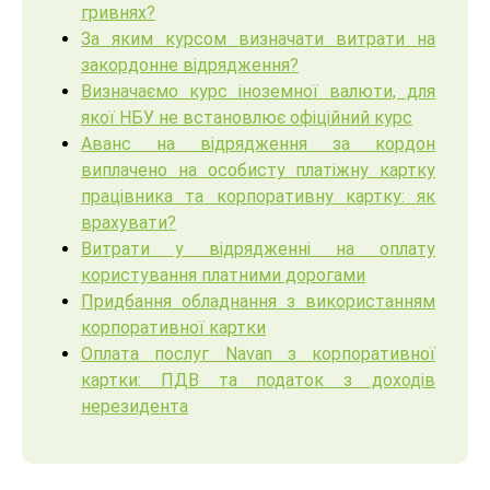
гривнях?
За яким курсом визначати витрати на
закордонне відрядження?
Визначаємо курс іноземної валюти, для
якої НБУ не встановлює офіційний курс
Аванс на відрядження за кордон
виплачено на особисту платіжну картку
працівника та корпоративну картку: як
врахувати?
Витрати у відрядженні на оплату
користування платними дорогами
Придбання обладнання з використанням
корпоративної картки
Оплата послуг Navan з корпоративної
картки: ПДВ та податок з доходів
нерезидента