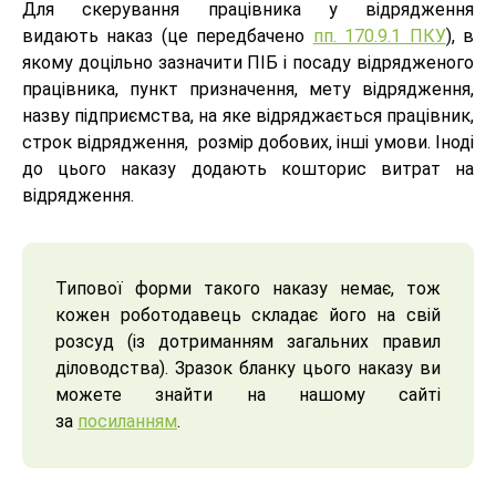
Для скерування працівника у відрядження
видають наказ (це передбачено
пп. 170.9.1 ПКУ
), в
якому доцільно зазначити ПIБ і посаду відрядженого
працівника, пункт призначення, мету відрядження,
назву підприємства, на яке відряджається працівник,
строк відрядження, розмір добових, інші умови. Іноді
до цього наказу додають кошторис витрат на
відрядження.
Типової форми такого наказу немає, тож
кожен роботодавець складає його на свій
розсуд (із дотриманням загальних правил
діловодства). Зразок бланку цього наказу ви
можете знайти на нашому сайті
за
посиланням
.