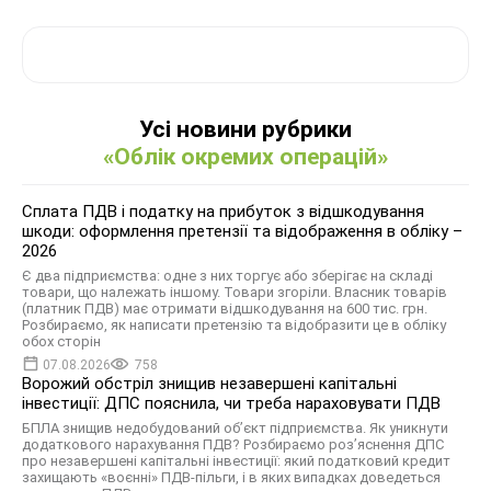
Усі новини рубрики
«Облік окремих операцій»
Сплата ПДВ і податку на прибуток з відшкодування
шкоди: оформлення претензії та відображення в обліку –
2026
Є два підприємства: одне з них торгує або зберігає на складі
товари, що належать іншому. Товари згоріли. Власник товарів
(платник ПДВ) має отримати відшкодування на 600 тис. грн.
Розбираємо, як написати претензію та відобразити це в обліку
обох сторін
07.08.2026
758
Ворожий обстріл знищив незавершені капітальні
інвестиції: ДПС пояснила, чи треба нараховувати ПДВ
БПЛА знищив недобудований об’єкт підприємства. Як уникнути
додаткового нарахування ПДВ? Розбираємо роз’яснення ДПС
про незавершені капітальні інвестиції: який податковий кредит
захищають «воєнні» ПДВ-пільги, і в яких випадках доведеться