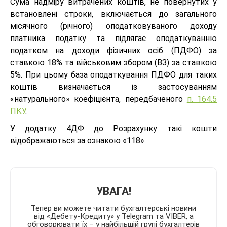
Сума надміру витрачених коштів, не повернутих у
встановлені строки, включається до загального
місячного (річного) оподатковуваного доходу
платника податку та підлягає оподаткуванню
податком на доходи фізичних осіб (ПДФО) за
ставкою 18% та військовим збором (ВЗ) за ставкою
5%. При цьому база оподаткування ПДФО для таких
коштів визначається із застосуванням
«натурального» коефіцієнта, передбаченого
п. 164.5
ПКУ
.
У додатку 4ДФ до Розрахунку такі кошти
відображаються за ознакою «118».
УВАГА!
Тепер ви можете читати бухгалтерські новини
від «Дебету-Кредиту» у Telegram та VIBER, а
обговорювати їх – у найбільшій групі бухгалтерів