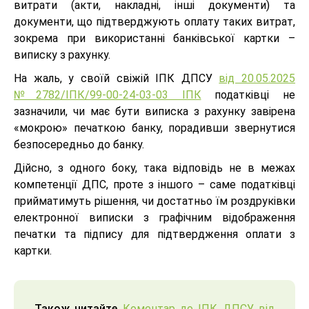
витрати (акти, накладні, інші документи) та
документи, що підтверджують оплату таких витрат,
зокрема при використанні банківської картки –
виписку з рахунку.
На жаль, у своїй свіжій ІПК ДПСУ
від 20.05.2025
№2782/ІПК/99-00-24-03-03 ІПК
податківці не
зазначили, чи має бути виписка з рахунку завірена
«мокрою» печаткою банку, порадивши звернутися
безпосередньо до банку.
Дійсно, з одного боку, така відповідь не в межах
компетенції ДПС, проте з іншого – саме податківці
прийматимуть рішення, чи достатньо їм роздруківки
електронної виписки з графічним відображення
печатки та підпису для підтвердження оплати з
картки.
Також читайте
Коментар до ІПК ДПСУ від