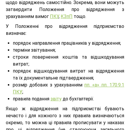
щодо відряджень самостійно. Зокрема, вони можуть
затвердити Положення про відрядження з
урахуванням вимог
ПКУ
,
КЗпП
тощо.
У Положенні про відрядження підприємство
визначає:
порядок направлення працівників у відрядження;
терміни звітування;
строки повернення коштів та відшкодування
витрат;
порядок відшкодування витрат на відрядження
та їх документальне підтвердження;
розмір добових з урахуванням
пп. «а» пп. 170.9.1
ПКУ
;
правила подання
звіту
до бухгалтерії.
Якщо ж відрядження на підприємстві бувають
нечасто і для кожного з них правила визначаються
окремо, то можна ці правила прописувати у наказах
про ці відрядження (не створюючи загального