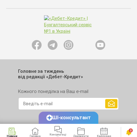
Головне за тиждень
від редакції «Дебет-Кредит»
Кожного понеділка на Ваш e-mail
ШІ-консультант
0
Консультаці
Новини
Головна
Документи
Календар
Сервіси