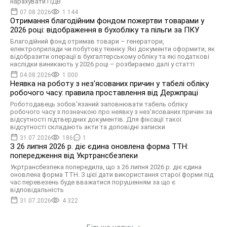
нарахувати ПДВ
07.08.2026
1 144
Отримання благодійним фондом пожертви товарами у
2026 році: відображення в бухобліку та пільги за ПКУ
Благодійний фонд отримав товари – генератори,
електроприлади чи побутову техніку. Які документи оформити, як
відобразити операції в бухгалтерському обліку та які податкові
наслідки виникають у 2026 році – розбираємо далі у статті
04.08.2026
1 000
Неявка на роботу з нез'ясованих причин у табелі обліку
робочого часу: правила проставлення від Держпраці
Роботодавець зобов'язаний заповнювати табель обліку
робочого часу з позначкою про неявку з нез'ясованих причин за
відсутності підтвердних документів. Для фіксації такої
відсутності складають акти та доповідні записки
31.07.2026
186
1
З 26 липня 2026 р. діє єдина оновлена форма ТТН:
попередження від Укртрансбезпеки
Укртрансбезпека попередила, що з 26 липня 2026 р. діє єдина
оновлена форма ТТН. З цієї дати використання старої форми під
час перевезень буде вважатися порушенням за що є
відповідальність
31.07.2026
4 322