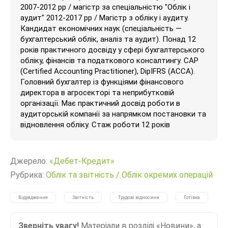
2007-2012 рр / магістр за спеціальністю "Облік і
аудит" 2012-2017 рр / Магістр з обліку і аудиту.
Кандидат економічних наук (спеціальність —
бухгалтерський облік, аналіз та аудит). Понад 12
років практичного досвіду у сфері бухгалтерського
обліку, фінансів та податкового консалтингу. CAP
(Certified Accounting Practitioner), DipIFRS (ACCA).
Головний бухгалтер із функціями фінансового
директора в агросекторі та неприбутковій
організації. Має практичний досвід роботи в
аудиторській компанії за напрямком постановки та
відновлення обліку. Стаж роботи 12 років
Джерело:
«Дебет-Кредит»
Рубрика:
Облік та звітність
/
Облік окремих операцій
Відрядження
Звітність
Трудові відносини
Готівка
Зверніть увагу!
Матеріали в розділі «Новини», а