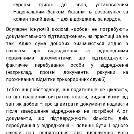
курсом гривні до євро, установленим
Національним банком України, в розрахунку за
кожен такий день, – для відряджень за кордон.
Всупереч існуючій аксіомі «добові не потребують
документального підтвердження», на практиці це не
так. Адже сума добових визначається згідно з
наказом про відрядження та відповідними
первинними документами, що підтверджують
фактичне перебування особи у відрядженні
(наприклад, проїзні документи, рахунки на
проживання, відмітки прикордонних служб).
Тобто ані роботодавця, ані податківців не цікавить,
на що працівник витратив кошти, видані йому під
звіт як добові – про ці витрати документи надавати
після завершення відрядження не потрібно! А от
документи, що підтверджують кількість днів
перебування у відрядженні – повинні бути. І одного
наказу про відрядження для визначення його