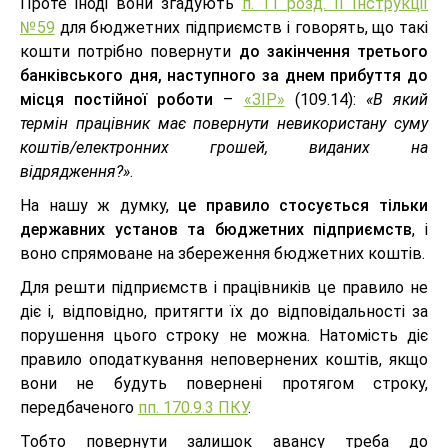
Проте іноді вони згадують
п. 11 розд. II Інструкції
№59
для бюджетних підприємств і говорять, що такі
кошти потрібно повернути
до закінчення третього
банківського дня, наступного за днем прибуття до
місця постійної роботи
–
«ЗІР»
(109.14):
«В який
термін працівник має повернути невикористану суму
коштів/електронних грошей, виданих на
відрядження?»
.
На нашу ж думку,
це правило стосується тільки
державних установ та бюджетних підприємств
, і
воно спрямоване на збереження бюджетних коштів.
Для решти підприємств і працівників це правило не
діє і, відповідно, притягти їх до відповідальності за
порушення цього строку не можна. Натомість діє
правило оподаткування неповернених коштів, якщо
вони не будуть повернені протягом строку,
передбаченого
пп. 170.9.3 ПКУ
.
Тобто повернути залишок авансу треба до