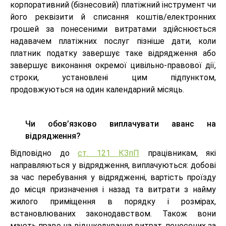
корпоративний (бізнесовий) платіжний інструмент чи
його реквізити й списання коштів/електронних
грошей за понесеними витратами здійснюється
надавачем платіжних послуг пізніше дати, коли
платник податку завершує таке відрядження або
завершує виконання окремої цивільно-правової дії,
строки, установлені цим підпунктом,
продовжуються на один календарний місяць.
Чи обов’язково виплачувати аванс на
відрядження?
Відповідно до
ст. 121 КЗпП
працівникам, які
направляються у відрядження, виплачуються: добові
за час перебування у відрядженні, вартість проїзду
до місця призначення і назад та витрати з найму
жилого приміщення в порядку і розмірах,
встановлюваних законодавством. Також вони
мають право на відшкодування витрат, понесених за