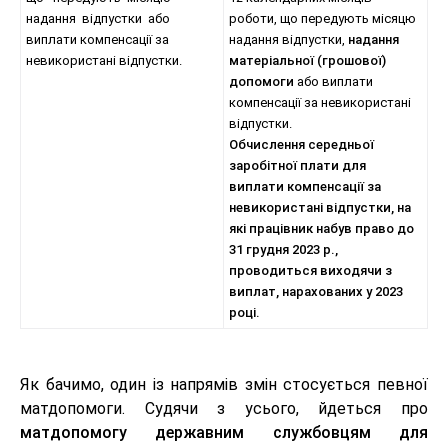
надання відпустки або
роботи, що передують місяцю
виплати компенсації за
надання відпустки,
надання
невикористані відпустки.
матеріальної (грошової)
допомоги
або виплати
компенсації за невикористані
відпустки.
Обчислення середньої
заробітної плати для
виплати компенсації за
невикористані відпустки, на
які працівник набув право до
31 грудня 2023 р.,
проводиться виходячи з
виплат, нарахованих у 2023
році.
Як бачимо, один із напрямів змін стосується певної
матдопомоги. Судячи з усього, йдеться про
матдопомогу державним службовцям для