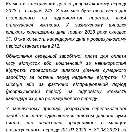
Кількість календарних днів в розрахунковому періоді
2023 р. складає 243. З них має бути виключено дні
оголошеного на підприємстві простою, який
оплачувався частково. У зазначеному випадку
кількість календарних днів травня 2023 року складає
31. Отже кількість календарних днів у розрахунковому
періоді становитиме 212.
Обчислення середньої заробітної плати для оплати
часу відпусток або компенсації за невикористані
відпустки проводиться шляхом ділення сумарного
заробітку за останні перед наданням відпустки 12
місяців або за фактично відпрацьований період
(розрахунковий період) на відповідну кількість
календарних днів розрахункового періоду.
У зазначеному прикладі розрахунок середньоденної
заробітної плати здійснюється шляхом ділення суми
виплат, що нараховані працівникові в місяцях
розрахункового періоду (01.01.2023 – 31.08.2023) за