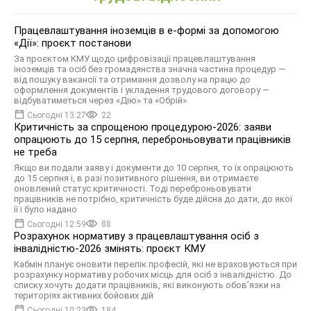
Працевлаштування іноземців в е-формі за допомогою
«Дії»: проєкт постанови
За проєктом КМУ щодо цифровізації працевлаштування
іноземців та осіб без громадянства значна частина процедур —
від пошуку вакансії та отримання дозволу на працю до
оформлення документів і укладення трудового договору —
відбуватиметься через «Дію» та «Обрій»
Сьогодні 13:27
22
Критичність за спрощеною процедурою-2026: заяви
опрацюють до 15 серпня, переброньовувати працівників
не треба
Якщо ви подали заяву і документи до 10 серпня, то їх опрацюють
до 15 серпня і, в разі позитивного рішення, ви отримаєте
оновлений статус критичності. Тоді переброньовувати
працівників не потрібно, критичність буде дійсна до дати, до якої
її і було надано
Сьогодні 12:59
88
Розрахунок нормативу з працевлаштування осіб з
інвалідністю-2026 змінять: проєкт КМУ
Кабмін планує оновити перелік професій, які не враховуються при
розрахунку нормативу робочих місць для осіб з інвалідністю. До
списку хочуть додати працівників, які виконують обов’язки на
територіях активних бойових дій
Сьогодні 10:23
184