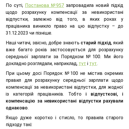
По суті,
Постанова №957
запровадила новий підхід
щодо розрахунку компенсації за невикористані
відпустки, залежно від того, в яких роках у
працівника виникло право на цю відпустку – до
31.12.2023 чи пізніше.
Наші читачі, звісно, добре знають
старий підхід
, який
вже багато років застосовується для розрахунку
середньої зарплати за Порядком №100. Ми його
докладно розглядали, наприклад,
тут
і
тут
.
При цьому досі Порядок №100 не містив окремих
правил для розрахунку середньої зарплати щодо
компенсації за невикористані відпустки, для жодної
із категорій працівників. Тобто
і відпусткові, і
компенсацію за невикористані відпустки рахували
однаково
.
Якщо дуже коротко і стисло, то правила старого
підходу такі: