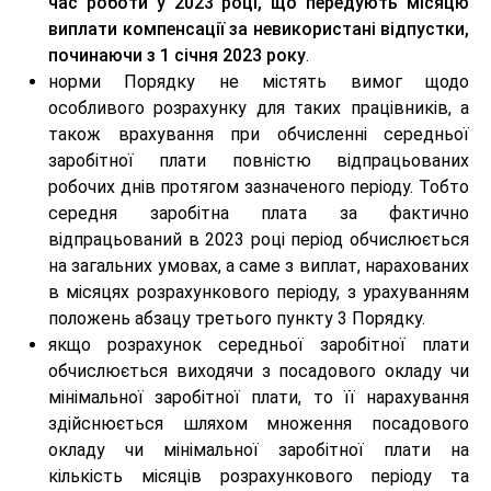
час роботи у 2023 році, що передують місяцю
виплати компенсації за невикористані відпустки,
починаючи з 1 січня 2023 року
.
норми Порядку не містять вимог щодо
особливого розрахунку для таких працівників, а
також врахування при обчисленні середньої
заробітної плати повністю відпрацьованих
робочих днів протягом зазначеного періоду. Тобто
середня заробітна плата за фактично
відпрацьований в 2023 році період обчислюється
на загальних умовах, а саме з виплат, нарахованих
в місяцях розрахункового періоду, з урахуванням
положень абзацу третього пункту 3 Порядку.
якщо розрахунок середньої заробітної плати
обчислюється виходячи з посадового окладу чи
мінімальної заробітної плати, то її нарахування
здійснюється шляхом множення посадового
окладу чи мінімальної заробітної плати на
кількість місяців розрахункового періоду та