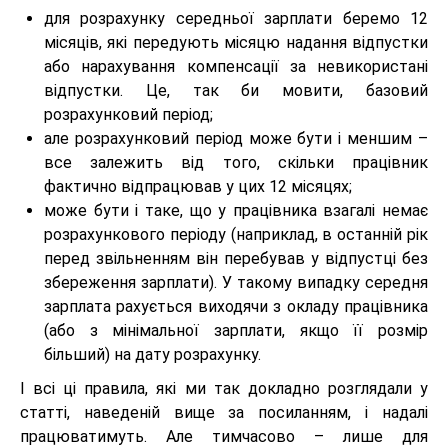
для розрахунку середньої зарплати беремо 12
місяців, які передують місяцю надання відпустки
або нарахування компенсації за невикористані
відпустки. Це, так би мовити, базовий
розрахунковий період;
але розрахунковий період може бути і меншим –
все залежить від того, скільки працівник
фактично відпрацював у цих 12 місяцях;
може бути і таке, що у працівника взагалі немає
розрахункового періоду (наприклад, в останній рік
перед звільненням він перебував у відпустці без
збереження зарплати). У такому випадку середня
зарплата рахується виходячи з окладу працівника
(або з мінімальної зарплати, якщо її розмір
більший) на дату розрахунку.
І всі ці правила, які ми так докладно розглядали у
статті, наведеній вище за посиланням, і надалі
працюватимуть. Але тимчасово – лише для