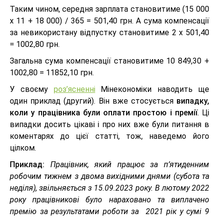
Таким чином, середня зарплата становитиме (15 000
х 11 + 18 000) / 365 = 501,40 грн. А сума компенсації
за невикористану відпустку становитиме 2 х 501,40
= 1002,80 грн.
Загальна сума компенсації становитиме 10 849,30 +
1002,80 = 11852,10 грн.
У своєму
роз’ясненні
Мінекономіки наводить ще
один приклад (другий). Він вже стосується
випадку,
коли у працівника були оплати простою і премії
. Ці
випадки досить цікаві і про них вже були питання в
коментарях до цієї статті, тож, наведемо його
цілком.
Приклад:
Працівник, який працює за п’ятиденним
робочим тижнем з двома вихідними днями (субота та
неділя), звільняється з 15.09.2023 року. В лютому 2022
року працівникові було нараховано та виплачено
премію за результатами роботи за 2021 рік у сумі 9