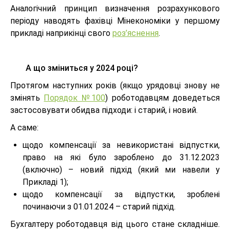
Аналогічний принцип визначення розрахункового
періоду наводять фахівці Мінекономіки у першому
прикладі наприкінці свого
роз’яснення
.
А що зміниться у 2024 році?
Протягом наступних років (якщо урядовці знову не
змінять
Порядок №100
) роботодавцям доведеться
застосовувати обидва підходи: і старий, і новий.
А саме:
щодо компенсації за невикористані відпустки,
право на які було зароблено до 31.12.2023
(включно) – новий підхід (який ми навели у
Прикладі 1);
щодо компенсації за відпустки, зроблені
починаючи з 01.01.2024 – старий підхід.
Бухгалтеру роботодавця від цього стане складніше.