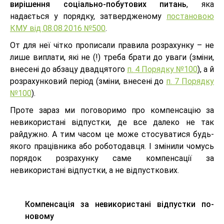
вирішення соціально-побутових питань
, яка
надається у порядку, затвердженому
постановою
КМУ від 08.08.2016 №500
.
От для неї чітко прописали правила розрахунку – не
лише виплати, які не (!) треба брати до уваги (зміни,
внесені до абзацу двадцятого
п. 4 Порядку №100
), а й
розрахунковий період (зміни, внесені до
п. 7 Порядку
№100
).
Проте зараз ми поговоримо про компенсацію за
невикористані відпустки, де все далеко не так
райдужно. А тим часом це може стосуватися будь-
якого працівника або роботодавця. І змінили чомусь
порядок розрахунку саме компенсації за
невикористані відпустки, а не відпусткових.
Компенсація за невикористані відпустки по-
новому