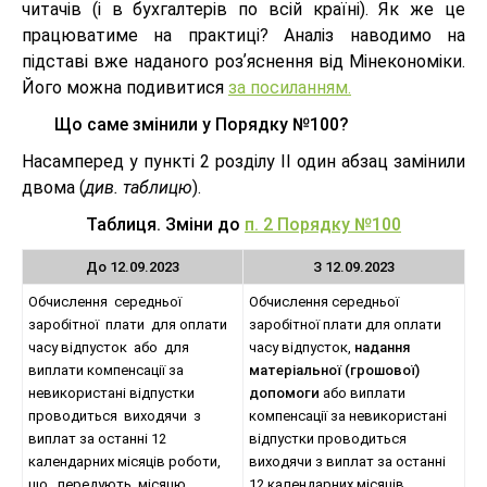
читачів (і в бухгалтерів по всій країні). Як же це
працюватиме на практиці? Аналіз наводимо на
підставі вже наданого розʼяснення від Мінекономіки.
Його можна подивитися
за посиланням.
Що саме змінили у Порядку №100?
Насамперед у пункті 2 розділу ІІ один абзац замінили
двома (
див. таблицю
).
Таблиця. Зміни до
п. 2 Порядку №100
До 12.09.2023
З 12.09.2023
Обчислення середньої
Обчислення середньої
заробітної плати для оплати
заробітної плати для оплати
часу відпусток або для
часу відпусток,
надання
виплати компенсації за
матеріальної (грошової)
невикористані відпустки
допомоги
або виплати
проводиться виходячи з
компенсації за невикористані
виплат за останні 12
відпустки проводиться
календарних місяців роботи,
виходячи з виплат за останні
що передують місяцю
12 календарних місяців