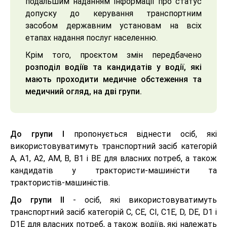
подальшим наданням інформації про статус
допуску до керування транспортним
засобом державним установам на всіх
етапах надання послуг населенню.
Крім того, проєктом змін передбачено
розподіл водіїв та кандидатів у водії, які
мають проходити медичне обстеження та
медичний огляд, на дві групи.
До групи І
пропонується віднести осіб, які
використовуватимуть транспортний засіб категорій
А, А1, А2, АМ, В, В1 і ВЕ для власних потреб, а також
кандидатів у трактористи-машиністи та
трактористів-машиністів.
До групи ІІ
- осіб, які використовуватимуть
транспортний засіб категорій С, СЕ, СІ, С1Е, D, DЕ, D1 і
D1Е для власних потреб, а також водіїв, які належать