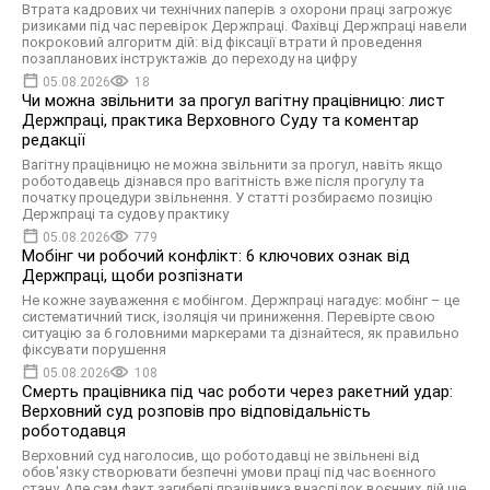
Втрата кадрових чи технічних паперів з охорони праці загрожує
ризиками під час перевірок Держпраці. Фахівці Держпраці навели
покроковий алгоритм дій: від фіксації втрати й проведення
позапланових інструктажів до переходу на цифру
05.08.2026
18
Чи можна звільнити за прогул вагітну працівницю: лист
Держпраці, практика Верховного Суду та коментар
редакції
Вагітну працівницю не можна звільнити за прогул, навіть якщо
роботодавець дізнався про вагітність вже після прогулу та
початку процедури звільнення. У статті розбираємо позицію
Держпраці та судову практику
05.08.2026
779
Мобінг чи робочий конфлікт: 6 ключових ознак від
Держпраці, щоби розпізнати
Не кожне зауваження є мобінгом. Держпраці нагадує: мобінг – це
систематичний тиск, ізоляція чи приниження. Перевірте свою
ситуацію за 6 головними маркерами та дізнайтеся, як правильно
фіксувати порушення
05.08.2026
108
Смерть працівника під час роботи через ракетний удар:
Верховний суд розповів про відповідальність
роботодавця
Верховний суд наголосив, що роботодавці не звільнені від
обов'язку створювати безпечні умови праці під час воєнного
стану. Але сам факт загибелі працівника внаслідок воєнних дій ще