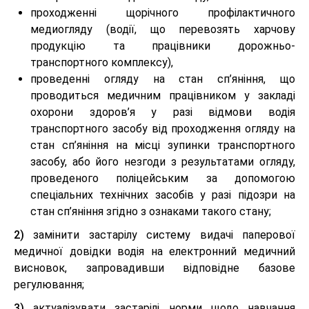
проходженні щорічного профілактичного
медиогляду (водії, що перевозять харчову
продукцію та працівники дорожньо-
транспортного комплексу),
проведенні огляду на стан сп’яніння, що
проводиться медичним працівником у закладі
охорони здоров’я у разі відмови водія
транспортного засобу від проходження огляду на
стан сп’яніння на місці зупинки транспортного
засобу, або його незгоди з результатами огляду,
проведеного поліцейським за допомогою
спеціальних технічних засобів у разі підозри на
стан сп’яніння згідно з ознаками такого стану;
2)
замінити застарілу систему видачі паперової
медичної довідки водія на електронний медичний
висновок, запровадивши відповідне базове
регулювання;
3)
актуалізувати застарілі норми щодо навчання