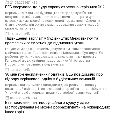
21.05.2025
435
БЕБ скерувало до суду справу стосовно керівника ЖК
Керівник ЖБК під час будівництва та продажу об’єктів
нерухомого майна домовився з членами кооперативу –
власниками житлової та нежитлової нерухомості. Діючи як
фізична особа, він організував проведення ремонтних робіт
квартир за готівку
15.05.2025
129
Підвищення зарплат у будівництві: Мінрозвитку та
профспілки готуються до підписання угоди
Галузева угода є ключовим документом, який встановлює
мінімальні гарантії для працівників підприємств будгалузі. До
робочої групи, яка працювала над положеннями проєкту
Галузевої угоди, увійшли представники Міністерства і
Профспілки працівників будівництва
13.05.2025
102
30 млн грн несплачених податків: БЕБ повідомило про
підозру керівникові однієї з будівельних компаній
Керівник підприємства впродовж двох років приховав у
податковій звітності господарські операції на понад 180 млн грн.
У такий спосіб знизилися податкові зобов’язання компанії
06.05.2025
144
Без посилення антикорупційного курсу у сфері
містобудування не можна розраховувати на міжнародних
інвесторів