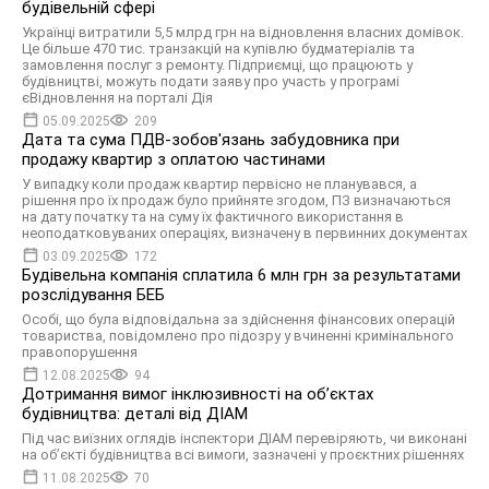
будівельній сфері
Українці витратили 5,5 млрд грн на відновлення власних домівок.
Це більше 470 тис. транзакцій на купівлю будматеріалів та
замовлення послуг з ремонту. Підприємці, що працюють у
будівництві, можуть подати заяву про участь у програмі
єВідновлення на порталі Дія
05.09.2025
209
Дата та сума ПДВ-зобов'язань забудовника при
продажу квартир з оплатою частинами
У випадку коли продаж квартир первісно не планувався, а
рішення про їх продаж було прийняте згодом, ПЗ визначаються
на дату початку та на суму їх фактичного використання в
неоподатковуваних операціях, визначену в первинних документах
03.09.2025
172
Будівельна компанія сплатила 6 млн грн за результатами
розслідування БЕБ
Особі, що була відповідальна за здійснення фінансових операцій
товариства, повідомлено про підозру у вчиненні кримінального
правопорушення
12.08.2025
94
Дотримання вимог інклюзивності на об’єктах
будівництва: деталі від ДІАМ
Під час виїзних оглядів інспектори ДІАМ перевіряють, чи виконані
на об’єкті будівництва всі вимоги, зазначені у проєктних рішеннях
11.08.2025
70