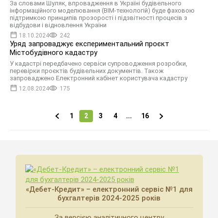
За словами Шуляк, впровадження в Україні будівельного
інформаційного моделювання (BIM-технологій) буде фаховою
підтримкою принципів прозорості і підзвітності процесів з
відбудови і відновлення України
18.10.2024
242
Уряд запроваджує експериментальний проєкт
Містобудівного кадастру
У кадастрі передбачено сервіси супроводження розробки,
перевірки проєктів будівельних документів. Також
запроваджено Електронний кабінет користувача кадастру
12.08.2024
175
1
2
3
4
...
16
«Дебет-Кредит» – електронний сервіс №1 для
бухгалтерів 2024-2025 років
За версією аналітичного центру