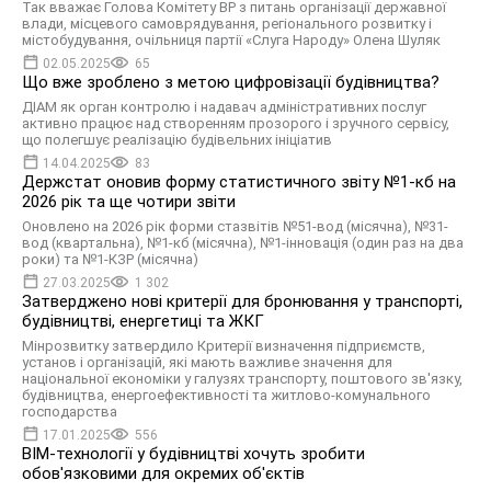
Так вважає Голова Комітету ВР з питань організації державної
влади, місцевого самоврядування, регіонального розвитку і
містобудування, очільниця партії «Слуга Народу» Олена Шуляк
02.05.2025
65
Що вже зроблено з метою цифровізації будівництва?
ДІАМ як орган контролю і надавач адміністративних послуг
активно працює над створенням прозорого і зручного сервісу,
що полегшує реалізацію будівельних ініціатив
14.04.2025
83
Держстат оновив форму статистичного звіту №1-кб на
2026 рік та ще чотири звіти
Оновлено на 2026 рік форми стазвітів №51-вод (місячна), №31-
вод (квартальна), №1-кб (місячна), №1-інновація (один раз на два
роки) та №1-КЗР (місячна)
27.03.2025
1 302
Затверджено нові критерії для бронювання у транспорті,
будівництві, енергетиці та ЖКГ
Мінрозвитку затвердило Критерії визначення підприємств,
установ і організацій, які мають важливе значення для
національної економіки у галузях транспорту, поштового зв'язку,
будівництва, енергоефективності та житлово-комунального
господарства
17.01.2025
556
BIM-технології у будівництві хочуть зробити
обов'язковими для окремих об'єктів