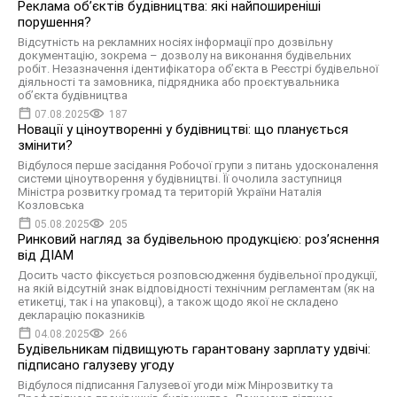
Реклама об’єктів будівництва: які найпоширеніші
порушення?
Відсутність на рекламних носіях інформації про дозвільну
документацію, зокрема – дозволу на виконання будівельних
робіт. Незазначення ідентифікатора об’єкта в Реєстрі будівельної
діяльності та замовника, підрядника або проєктувальника
об’єкта будівництва
07.08.2025
187
Новації у ціноутворенні у будівництві: що планується
змінити?
Відбулося перше засідання Робочої групи з питань удосконалення
системи ціноутворення у будівництві. Її очолила заступниця
Міністра розвитку громад та територій України Наталія
Козловська
05.08.2025
205
Ринковий нагляд за будівельною продукцією: розʼяснення
від ДІАМ
Досить часто фіксується розповсюдження будівельної продукції,
на якій відсутній знак відповідності технічним регламентам (як на
етикетці, так і на упаковці), а також щодо якої не складено
декларацію показників
04.08.2025
266
Будівельникам підвищують гарантовану зарплату удвічі:
підписано галузеву угоду
Відбулося підписання Галузевої угоди між Мінрозвитку та