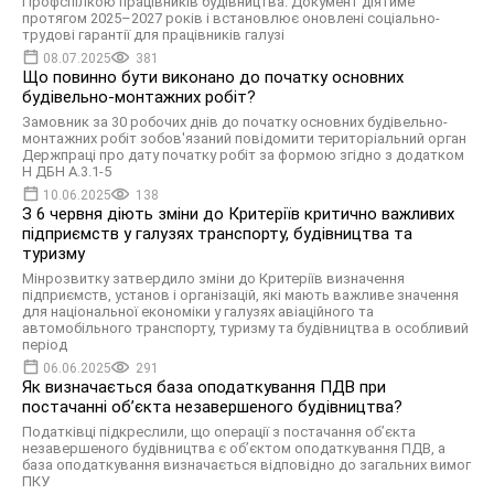
Профспілкою працівників будівництва. Документ діятиме
протягом 2025–2027 років і встановлює оновлені соціально-
трудові гарантії для працівників галузі
08.07.2025
381
Що повинно бути виконано до початку основних
будівельно-монтажних робіт?
Замовник за 30 робочих днів до початку основних будівельно-
монтажних робіт зобов'язаний повідомити територіальний орган
Держпраці про дату початку робіт за формою згідно з додатком
Н ДБН А.3.1-5
10.06.2025
138
З 6 червня діють зміни до Критеріїв критично важливих
підприємств у галузях транспорту, будівництва та
туризму
Мінрозвитку затвердило зміни до Критеріїв визначення
підприємств, установ і організацій, які мають важливе значення
для національної економіки у галузях авіаційного та
автомобільного транспорту, туризму та будівництва в особливий
період
06.06.2025
291
Як визначається база оподаткування ПДВ при
постачанні об’єкта незавершеного будівництва?
Податківці підкреслили, що операції з постачання об’єкта
незавершеного будівництва є об’єктом оподаткування ПДВ, а
база оподаткування визначається відповідно до загальних вимог
ПКУ