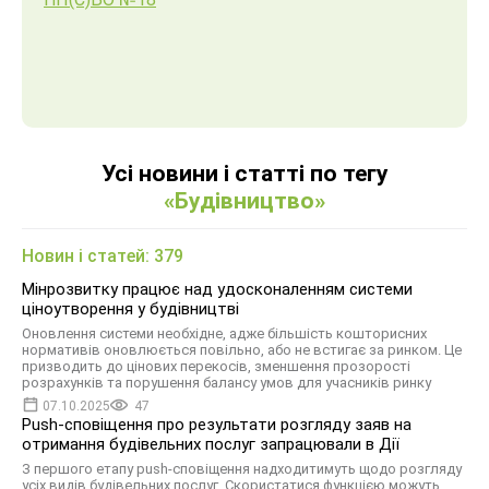
Усі новини і статті по тегу
«Будівництво»
Новин і статей: 379
Мінрозвитку працює над удосконаленням системи
ціноутворення у будівництві
Оновлення системи необхідне, адже більшість кошторисних
нормативів оновлюється повільно, або не встигає за ринком. Це
призводить до цінових перекосів, зменшення прозорості
розрахунків та порушення балансу умов для учасників ринку
07.10.2025
47
Push-сповіщення про результати розгляду заяв на
отримання будівельних послуг запрацювали в Дії
З першого етапу push-сповіщення надходитимуть щодо розгляду
усіх видів будівельних послуг. Скористатися функцією можуть