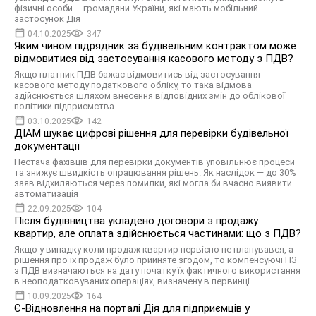
фізичні особи – громадяни України, які мають мобільний
застосунок Дія
04.10.2025
347
Яким чином підрядник за будівельним контрактом може
відмовитися від застосування касового методу з ПДВ?
Якщо платник ПДВ бажає відмовитись від застосування
касового методу податкового обліку, то така відмова
здійснюється шляхом внесення відповідних змін до облікової
політики підприємства
03.10.2025
142
ДІАМ шукає цифрові рішення для перевірки будівельної
документації
Нестача фахівців для перевірки документів уповільнює процеси
та знижує швидкість опрацювання рішень. Як наслідок — до 30%
заяв відхиляються через помилки, які могла би вчасно виявити
автоматизація
22.09.2025
104
Після будівництва укладено договори з продажу
квартир, але оплата здійснюється частинами: що з ПДВ?
Якщо у випадку коли продаж квартир первісно не планувався, а
рішення про їх продаж було прийняте згодом, то компенсуючі ПЗ
з ПДВ визначаються на дату початку їх фактичного використання
в неоподатковуваних операціях, визначену в первинці
10.09.2025
164
Є-Відновлення на порталі Дія для підприємців у