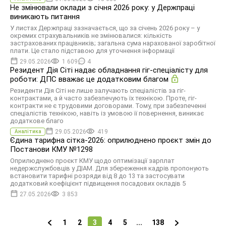
Не змінювали оклади з січня 2026 року: у Держпраці
виникають питання
У листах Держпраці зазначається, що за січень 2026 року – у
окремих страхувальників не змінювалися: кількість
застрахованих працівників; загальна сума нарахованої заробітної
плати. Це стало підставою для уточнення інформації
29.05.2026
1 609
4
Резидент Дія Сіті надає обладнання гіг-спеціалісту для
роботи: ДПС вважає це додатковим благом
Резиденти Дія Сіті не лише залучають спеціалістів за гіг-
контрактами, а й часто забезпечують їх технікою. Проте, гіг-
контракти не є трудовими договорами. Тому, при забезпеченні
спеціалістів технікою, навіть із умовою її повернення, виникає
додаткове благо
29.05.2026
419
Аналітика
Єдина тарифна сітка-2026: оприлюднено проєкт змін до
Постанови КМУ №1298
Оприлюднено проєкт КМУ щодо оптимізації зарплат
недержслужбовців у ДІАМ. Для збереження кадрів пропонують
встановити тарифні розряди від 8 до 13 та застосувати
додатковий коефіцієнт підвищення посадових окладів 5
27.05.2026
3 853
1
2
3
4
5
...
138