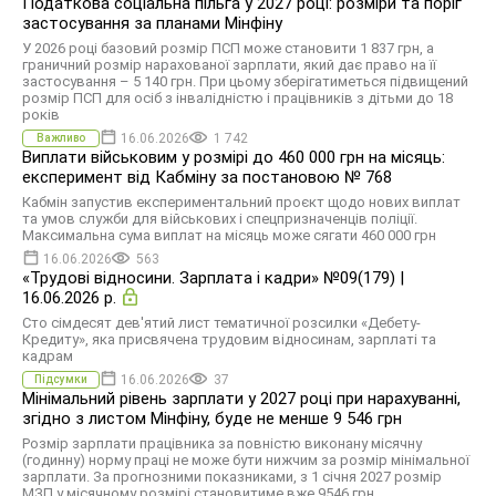
Податкова соціальна пільга у 2027 році: розміри та поріг
застосування за планами Мінфіну
У 2026 році базовий розмір ПСП може становити 1 837 грн, а
граничний розмір нарахованої зарплати, який дає право на її
застосування – 5 140 грн. При цьому зберігатиметься підвищений
розмір ПСП для осіб з інвалідністю і працівників з дітьми до 18
років
16.06.2026
1 742
Важливо
Виплати військовим у розмірі до 460 000 грн на місяць:
експеримент від Кабміну за постановою № 768
Кабмін запустив експериментальний проєкт щодо нових виплат
та умов служби для військових і спецпризначенців поліції.
Максимальна сума виплат на місяць може сягати 460 000 грн
16.06.2026
563
«Трудові відносини. Зарплата і кадри» №09(179) |
16.06.2026 р.
Сто сімдесят дев'ятий лист тематичної розсилки «Дебету-
Кредиту», яка присвячена трудовим відносинам, зарплаті та
кадрам
16.06.2026
37
Підсумки
Мінімальний рівень зарплати у 2027 році при нарахуванні,
згідно з листом Мінфіну, буде не менше 9 546 грн
Розмір зарплати працівника за повністю виконану місячну
(годинну) норму праці не може бути нижчим за розмір мінімальної
зарплати. За прогнозними показниками, з 1 січня 2027 розмір
МЗП у місячному розмірі становитиме вже 9546 грн