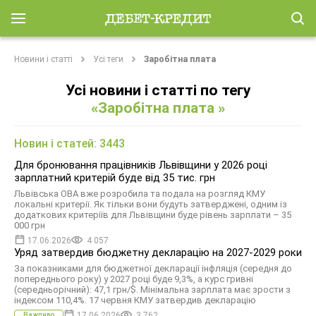
Новини і статті
Усі теги
Заробітна плата
Усі новини і статті по тегу
«Заробітна плата »
Новин і статей: 3443
Для бронювання працівників Львівщини у 2026 році
зарплатний критерій буде від 35 тис. грн
Львівська ОВА вже розробила та подала на розгляд КМУ
локальні критерії. Як тільки вони будуть затверджені, одним із
додаткових критеріїв для Львівщини буде рівень зарплати – 35
000 грн
17.06.2026
4 057
Уряд затвердив бюджетну декларацію на 2027-2029 роки
За показниками для бюджетної декларації інфляція (середня до
попереднього року) у 2027 році буде 9,3%, а курс гривні
(середньорічний): 47,1 грн/$. Мінімальна зарплата має зрости з
індексом 110,4%. 17 червня КМУ затвердив декларацію
17.06.2026
3 762
Важливо