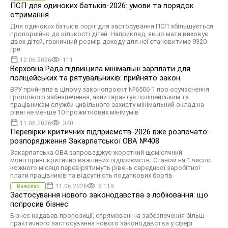
ПСП для одиноких батьків-2026: умови та порядок
отримання
Для одиноких батьків поріг для застосування ПСП збільшується
пропорційно до кількості дітей. Наприклад, якщо мати виховує
двох дітей, граничний розмір доходу для неї становитиме 9320
грн
12.06.2026
111
Верховна Рада підвищила мінімальні зарплати для
поліцейських та рятувальників: прийнято закон
ВРУ прийняла в цілому законопроєкт №6506-1 про осучаснення
грошового забезпечення, який гарантує поліцейським та
працівникам служби цивільного захисту мінімальний оклад на
рівні не менше 10 прожиткових мінімумів
11.06.2026
340
Перевірки критичних підприємств-2026 вже розпочато:
розпорядження Закарпатської ОВА №408
Закарпатська ОВА запроваджує жорсткий щомісячний
моніторинг критично важливих підприємств. Станом на 1 число
кожного місяця перевірятимуть рівень середньої заробітної
плати працівників та відсутність податкових боргів
11.06.2026
6 119
Важливо
Застосування нового законодавства з лобіювання: що
попросив бізнес
Бізнес надавав пропозиції, спрямовані на забезпечення більш
практичного застосування нового законодавства у сфері