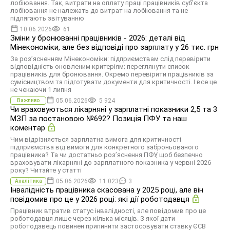
лобіювання. Так, витрати на оплату праці працівників суб’єкта
лобіювання не належать до витрат на лобіювання та не
підлягають звітуванню
10.06.2026
61
Зміни у бронюванні працівників - 2026: деталі від
Мінекономіки, але без відповіді про зарплату у 26 тис. грн
За розʼясненням Мінекономіки: підприємствам слід перевірити
відповідність оновленим критеріям; переглянути список
працівників для бронювання. Окремо перевірити працівників за
сумісництвом та підготувати документи для критичності. І все це
не чекаючи 1 липня
05.06.2026
5 924
Важливо
Чи враховуються лікарняні у зарплатні показники 2,5 та 3
МЗП за постановою №692? Позиція ПФУ та наш
коментар
Чим відрізняється зарплатна вимога для критичності
підприємства від вимоги для конкретного заброньованого
працівника? Та чи достатньо роз’яснення ПФУ, щоб безпечно
враховувати лікарняні до зарплатного показника у червні 2026
року? Читайте у статті
05.06.2026
11 023
3
Аналітика
Інвалідність працівника скасована у 2025 році, але він
повідомив про це у 2026 році: які дії роботодавця
Працівник втратив статус інвалідності, але повідомив про це
роботодавця лише через кілька місяців. З якої дати
роботодавець повинен припинити застосовувати ставку ЄСВ