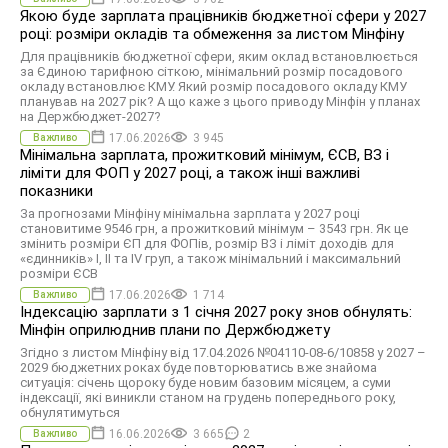
Якою буде зарплата працівників бюджетної сфери у 2027
році: розміри окладів та обмеження за листом Мінфіну
Для працівників бюджетної сфери, яким оклад встановлюється
за Єдиною тарифною сіткою, мінімальний розмір посадового
окладу встановлює КМУ. Який розмір посадового окладу КМУ
планував на 2027 рік? А що каже з цього приводу Мінфін у планах
на Держбюджет-2027?
17.06.2026
3 945
Важливо
Мінімальна зарплата, прожитковий мінімум, ЄСВ, ВЗ і
ліміти для ФОП у 2027 році, а також інші важливі
показники
За прогнозами Мінфіну мінімальна зарплата у 2027 році
становитиме 9546 грн, а прожитковий мінімум – 3543 грн. Як це
змінить розміри ЄП для ФОПів, розмір ВЗ і ліміт доходів для
«єдинників» І, ІІ та IV груп, а також мінімальний і максимальний
розміри ЄСВ
17.06.2026
1 714
Важливо
Індексацію зарплати з 1 січня 2027 року знов обнулять:
Мінфін оприлюднив плани по Держбюджету
Згідно з листом Мінфіну від 17.04.2026 №04110-08-6/10858 у 2027 –
2029 бюджетних роках буде повторюватись вже знайома
ситуація: січень щороку буде новим базовим місяцем, а суми
індексації, які виникли станом на грудень попереднього року,
обнулятимуться
16.06.2026
3 665
2
Важливо