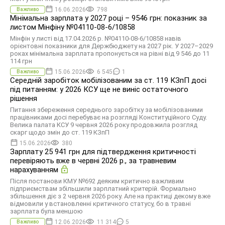
16.06.2026
798
Важливо
Мінімальна зарплата у 2027 році – 9546 грн: показник за
листом Мінфіну №04110-08-6/10858
Мінфін у листі від 17.04.2026 р. №04110-08-6/10858 навів
орієнтовні показники для Держбюджету на 2027 рік. У 2027–2029
роках мінімальна зарплата пропонується на рівні від 9 546 до 11
114 грн
15.06.2026
6 545
1
Важливо
Середній заробіток мобілізованим за ст. 119 КЗпП досі
під питанням: у 2026 КСУ ще не виніс остаточного
рішення
Питання збереження середнього заробітку за мобілізованими
працівниками досі перебуває на розгляді Конституційного Суду.
Велика палата КСУ 9 червня 2026 року продовжила розгляд
скарг щодо змін до ст. 119 КЗпП
15.06.2026
380
Зарплату 25 941 грн для підтвердження критичності
перевіряють вже в червні 2026 р., за травневим
нарахуванням
Після постанови КМУ №692 деяким критично важливим
підприємствам збільшили зарплатний критерій. Формально
збільшення діє з 2 червня 2026 року. Але на практиці декому вже
відмовили у встановленні критичного статусу, бо в травні
зарплата була меншою
12.06.2026
11 314
5
Важливо