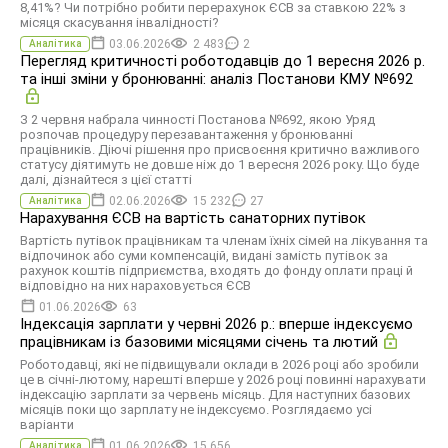
8,41%? Чи потрібно робити перерахунок ЄСВ за ставкою 22% з
місяця скасування інвалідності?
03.06.2026
2 483
2
Аналітика
Перегляд критичності роботодавців до 1 вересня 2026 р.
та інші зміни у бронюванні: аналіз Постанови КМУ №692
З 2 червня набрала чинності Постанова №692, якою Уряд
розпочав процедуру перезавантаження у бронюванні
працівників. Діючі рішення про присвоєння критично важливого
статусу діятимуть не довше ніж до 1 вересня 2026 року. Що буде
далі, дізнайтеся з цієї статті
02.06.2026
15 232
27
Аналітика
Нарахування ЄСВ на вартість санаторних путівок
Вартість путівок працівникам та членам їхніх сімей на лікування та
відпочинок або суми компенсацій, видані замість путівок за
рахунок коштів підприємства, входять до фонду оплати праці й
відповідно на них нараховується ЄСВ
01.06.2026
63
Індексація зарплати у червні 2026 р.: вперше індексуємо
працівникам із базовими місяцями січень та лютий
Роботодавці, які не підвищували оклади в 2026 році або зробили
це в січні-лютому, нарешті вперше у 2026 році повинні нарахувати
індексацію зарплати за червень місяць. Для наступних базових
місяців поки що зарплату не індексуємо. Розглядаємо усі
варіанти
01.06.2026
15 656
Аналітика