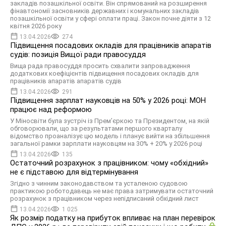
закладів позашкільної освіти. Він спрямований на розширення
фінавтономії засновників державних і комунальних закладів
позашкільної освіти у сфері оплати праці. Закон почне діяти з 12
квітня 2026 року
13.04.2026
274
Підвищення посадових окладів для працівників апаратів
судів: позиція Вищої ради правосуддя
Вища рада правосуддя просить схвалити запровадження
додаткових коефіцієнтів підвищення посадових окладів для
працівників апаратів апаратів судів
13.04.2026
291
Підвищення зарплат науковців на 50% у 2026 році: МОН
працює над реформою
У Міносвіти була зустріч із Прем’єркою та Президентом, на якій
обговорювали, що за результатами першого кварталу
відомство проаналізує цю модель і планує вийти на збільшення
загальної рамки зарплати науковцям на 30% + 20% у 2026 році
13.04.2026
135
Остаточний розрахунок з працівником: чому «обхідний»
не є підставою для відтермінування
Згідно з чинним законодавством та усталеною судовою
практикою роботодавець не має права затримувати остаточний
розрахунок з працівником через непідписаний обхідний лист
13.04.2026
1 025
Як розмір податку на прибуток впливає на план перевірок