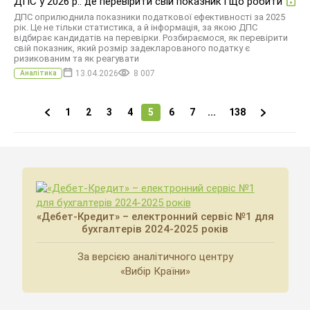
ДПС у 2026 р.: де перевірити свій показник і що робити
ДПС оприлюднила показники податкової ефективності за 2025
рік. Це не тільки статистика, а й інформація, за якою ДПС
відбирає кандидатів на перевірки. Розбираємося, як перевірити
свій показник, який розмір задекларованого податку є
ризикованим та як реагувати
13.04.2026
8 007
Аналітика
1
2
3
4
5
6
7
...
138
«Дебет-Кредит» – електронний сервіс №1 для
бухгалтерів 2024-2025 років
За версією аналітичного центру
«Вибір Країни»