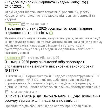
«Трудові відносини. Зарплата і кадри» №06(176) |
21.04.2026 р.
Сто сімдесят шостий лист тематичної розсилки «Дебету-
Кредиту», яка присвячена трудовим відносинам, зарплаті та
кадрам
21.04.2026
4
Підсумки
Перехідні виплати у 2026 році: відпусткові, лікарняні,
відрядження та звітність
Як оплачувати відрядження, якщо воно припадає на два місяці?
Як нарахувати лікарняні та відпусткові за кілька місяців? У якому
місяці показувати перехідні лікарняні та відпусткові у
бухгалтерському обліку та в єдиній «зарплатній» звітності?
Читайте у статті
16.04.2026
13 047
1
Аналітика
З 1 липня 2026 року військовий збір пропонують
спрямовувати на виплати військовим: законопроєкт
№15177
Н. Южаніна, П. Порошенко та інші нардепи зареєстрували у ВРУ
законопроєкт №15177, який передбачає з 1 липня 2026 р.
спрямування військового збору до спецфонду бюджету для
підвищення грошового забезпечення військовослужбовців ЗСУ
15.04.2026
1 437
З 12 квітня 2026 р. діє Закон №4789-IX щодо збільшення
розміру зарплати для педагогів позашкілля
Президент підписав Закон щодо оплати праці працівників