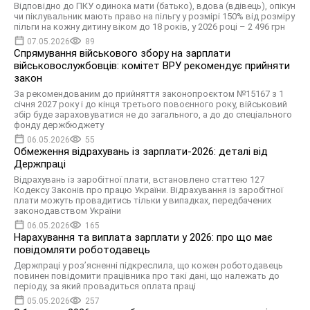
Відповідно до ПКУ одинока мати (батько), вдова (вдівець), опікун
чи піклувальник мають право на пільгу у розмірі 150% від розміру
пільги на кожну дитину віком до 18 років, у 2026 році – 2 496 грн
07.05.2026
89
Спрямування військового збору на зарплати
військовослужбовців: комітет ВРУ рекомендує прийняти
закон
За рекомендованим до прийняття законопроєктом №15167 з 1
січня 2027 року і до кінця третього повоєнного року, військовий
збір буде зараховуватися не до загального, а до до спеціального
фонду держбюджету
06.05.2026
55
Обмеження відрахувань із зарплати-2026: деталі від
Держпраці
Відрахувань із заробітної плати, встановлено статтею 127
Кодексу Законів про працю України. Відрахування із заробітної
плати можуть провадитись тільки у випадках, передбачених
законодавством України
06.05.2026
165
Нарахування та виплата зарплати у 2026: про що має
повідомляти роботодавець
Держпраці у розʼясненні підкреслила, що кожен роботодавець
повинен повідомити працівника про такі дані, що належать до
періоду, за який провадиться оплата праці
05.05.2026
257