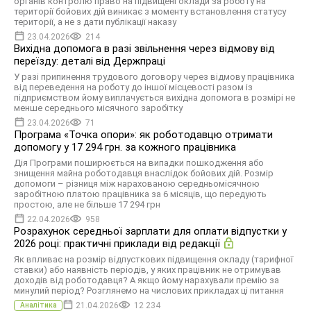
органів контролю право на підвищені оклади за роботу на
території бойових дій виникає з моменту встановлення статусу
території, а не з дати публікації наказу
23.04.2026
214
Вихідна допомога в разі звільнення через відмову від
переїзду: деталі від Держпраці
У разі припинення трудового договору через відмову працівника
від переведення на роботу до іншої місцевості разом із
підприємством йому виплачується вихідна допомога в розмірі не
менше середнього місячного заробітку
23.04.2026
71
Програма «Точка опори»: як роботодавцю отримати
допомогу у 17 294 грн. за кожного працівника
Дія Програми поширюється на випадки пошкодження або
знищення майна роботодавця внаслідок бойових дій. Розмір
допомоги – різниця між нарахованою середньомісячною
заробітною платою працівника за 6 місяців, що передують
простою, але не більше 17 294 грн
22.04.2026
958
Розрахунок середньої зарплати для оплати відпустки у
2026 році: практичні приклади від редакції
Як впливає на розмір відпусткових підвищення окладу (тарифної
ставки) або наявність періодів, у яких працівник не отримував
доходів від роботодавця? А якщо йому нарахували премію за
минулий період? Розглянемо на числових прикладах ці питання
21.04.2026
12 234
Аналітика