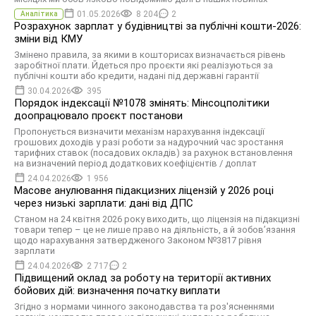
01.05.2026
8 204
2
Аналітика
Розрахунок зарплат у будівництві за публічні кошти-2026:
зміни від КМУ
Змінено правила, за якими в кошторисах визначається рівень
заробітної плати. Йдеться про проєкти які реалізуються за
публічні кошти або кредити, надані під державні гарантії
30.04.2026
395
Порядок індексації №1078 змінять: Мінсоцполітики
доопрацювало проєкт постанови
Пропонується визначити механізм нарахування індексації
грошових доходів у разі роботи за надурочний час зростання
тарифних ставок (посадових окладів) за рахунок встановлення
на визначений період додаткових коефіцієнтів / доплат
24.04.2026
1 956
Масове анулювання підакцизних ліцензій у 2026 році
через низькі зарплати: дані від ДПС
Станом на 24 квітня 2026 року виходить, що ліцензія на підакцизні
товари тепер – це не лише право на діяльність, а й зобов’язання
щодо нарахування затвердженого Законом №3817 рівня
зарплати
24.04.2026
2 717
2
Підвищений оклад за роботу на території активних
бойових дій: визначення початку виплати
Згідно з нормами чинного законодавства та роз'ясненнями