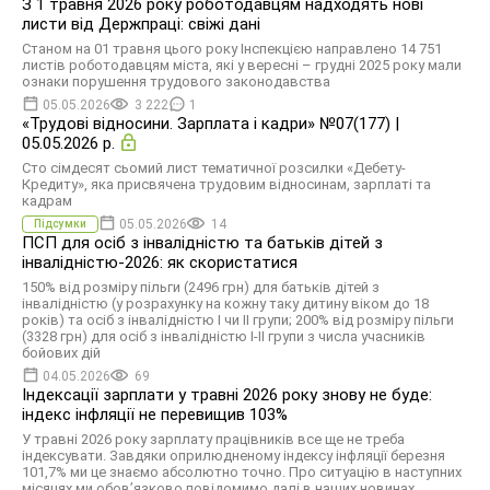
З 1 травня 2026 року роботодавцям надходять нові
листи від Держпраці: свіжі дані
Станом на 01 травня цього року Інспекцією направлено 14 751
листів роботодавцям міста, які у вересні – грудні 2025 року мали
ознаки порушення трудового законодавства
05.05.2026
3 222
1
«Трудові відносини. Зарплата і кадри» №07(177) |
05.05.2026 р.
Сто сімдесят сьомий лист тематичної розсилки «Дебету-
Кредиту», яка присвячена трудовим відносинам, зарплаті та
кадрам
05.05.2026
14
Підсумки
ПСП для осіб з інвалідністю та батьків дітей з
інвалідністю-2026: як скористатися
150% від розміру пільги (2496 грн) для батьків дітей з
інвалідністю (у розрахунку на кожну таку дитину віком до 18
років) та осіб з інвалідністю I чи II групи; 200% від розміру пільги
(3328 грн) для осіб з інвалідністю I-II групи з числа учасників
бойових дій
04.05.2026
69
Індексації зарплати у травні 2026 року знову не буде:
індекс інфляції не перевищив 103%
У травні 2026 року зарплату працівників все ще не треба
індексувати. Завдяки оприлюдненому індексу інфляції березня
101,7% ми це знаємо абсолютно точно. Про ситуацію в наступних
місяцях ми обов’язково повідомимо далі в наших новинах