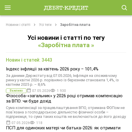
Новини і статті
Усі теги
Заробітна плата
Усі новини і статті по тегу
«Заробітна плата »
Новин і статей: 3443
Індекс інфляції за квітень 2026 року – 101,4%
За даними Держстату від 07.05.2026, Інфляція на споживчому
ринку у квітні 2026 р. порівняно із березнем становила 1,4%, із
квітнем 2025 р. – 8,6%
07.05.2026
1 930
Важливо
Фізособа-«загальник» у 2026 році отримав компенсацію
за ВПО: чи буде дохід
Сума компенсації за працевлаштування ВПО, отримана ФОПом не
пов’язана з господарською діяльністю фізичної особи –
підприємця, то сума таких коштів не включається до його доходу
07.05.2026
118
ПСП для одиноких матері чи батька-2026: як отримати