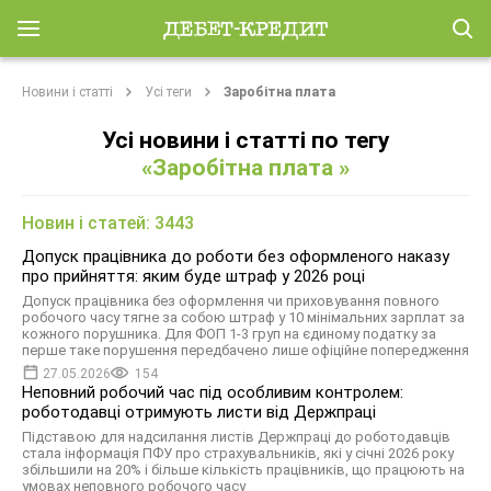
Новини і статті
Усі теги
Заробітна плата
Усі новини і статті по тегу
«Заробітна плата »
Новин і статей: 3443
Допуск працівника до роботи без оформленого наказу
про прийняття: яким буде штраф у 2026 році
Допуск працівника без оформлення чи приховування повного
робочого часу тягне за собою штраф у 10 мінімальних зарплат за
кожного порушника. Для ФОП 1-3 груп на єдиному податку за
перше таке порушення передбачено лише офіційне попередження
27.05.2026
154
Неповний робочий час під особливим контролем:
роботодавці отримують листи від Держпраці
Підставою для надсилання листів Держпраці до роботодавців
стала інформація ПФУ про страхувальників, які у січні 2026 року
збільшили на 20% і більше кількість працівників, що працюють на
умовах неповного робочого часу