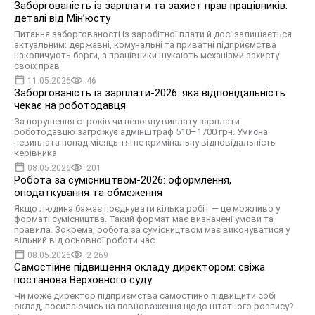
Заборгованість із зарплати та захист прав працівників:
деталі від Мінʼюсту
Питання заборгованості із заробітної плати й досі залишається
актуальним: державні, комунальні та приватні підприємства
накопичують борги, а працівники шукають механізми захисту
своїх прав
11.05.2026
46
Заборгованість із зарплати-2026: яка відповідальність
чекає на роботодавця
За порушення строків чи неповну виплату зарплати
роботодавцю загрожує адмінштраф 510–1700 грн. Умисна
невиплата понад місяць тягне кримінальну відповідальність
керівника
08.05.2026
201
Робота за сумісництвом-2026: оформлення,
оподаткування та обмеження
Якщо людина бажає поєднувати кілька робіт — це можливо у
форматі сумісництва. Такий формат має визначені умови та
правила. Зокрема, робота за сумісництвом має виконуватися у
вільний від основної роботи час
08.05.2026
2 269
Самостійне підвищення окладу директором: свіжа
постанова Верховного суду
Чи може директор підприємства самостійно підвищити собі
оклад, посилаючись на повноваження щодо штатного розпису?