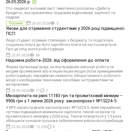
26.05.2026 р.
Сто сімдесят восьмий лист тематичної розсилки «Дебету-
Кредиту», яка присвячена трудовим відносинам, зарплаті та
кадрам
26.05.2026
3
Підсумки
Умови для отримання студентами у 2026 році підвищеної
ПСП
Якщо студент отримує стипендію з бюджету, то податкова
соціальна пільга до його заробітної плати не застосовується.
Про це слід знати роботодавцю
25.05.2026
86
Надомна робота-2026: від оформлення до оплати
Форма організації праці, за яку працівник виконує роботу за
місцем проживання або в інших інших місцях (поза приміщеннями
роботодавця), передбачає наявність облаштованого робочого
місця з необхідними технічними засобами, інструментами чи
матеріалами
25.05.2026
71
2
Мінзарплата на рівні 11183 грн та прожитковий мінімум –
9906 грн з 1 липня 2026 року: законопроєкт №15224-5
У ВРУ зареєстрували законопроєкт №15224-5, який передбачає
суттєве підвищення мінімальної зарплати, пенсій за віком та
прожиткового мінімуму у 2026 році. Також планується у 1,5 раза
збільшити основне грошове забезпечення військовослужбовців
25.05.2026
12 258
8