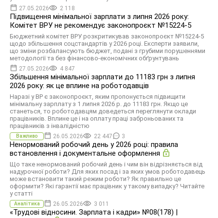
27.05.2026
2 118
Підвищення мінімальної зарплати з липня 2026 року:
Комітет ВРУ не рекомендує законопроєкт №15224-5
Бюджетний комітет ВРУ розкритикував законопроєкт №15224-5
щодо збільшення соцстандартів у 2026 році. Експерти заявили,
що зміни розбалансують бюджет, подані з грубими порушеннями
методології та без фінансово-економічних обґрунтувань
27.05.2026
4 847
Збільшення мінімальної зарплати до 11183 грн з липня
2026 року: як це вплине на роботодавців
Наразі у ВР є законопроєкт, яким пропонується підвищити
мінімальну зарплату з 1 липня 2026 р. до 11183 грн. Якщо це
станеться, то роботодавцям доведеться переглянути оклади
працівників. Вплине це і на оплату праці заброньованих та
працівників з інвалідністю
26.05.2026
22 447
3
Важливо
Ненормований робочий день у 2026 році: правила
встановлення і документальне оформлення
Що таке ненормований робочий день і чим він відрізняється від
надурочної роботи? Для яких посад і за яких умов роботодавець
може встановити такий режим роботи? Як правильно це
оформити? Які гарантії має працівник у такому випадку? Читайте
у статті
26.05.2026
3 011
Аналітика
«Трудові відносини. Зарплата і кадри» №08(178) |