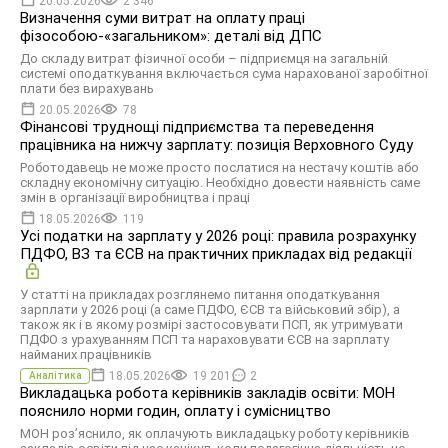
20.05.2026
2 346
Визначення суми витрат на оплату праці
фізособою-«загальником»: деталі від ДПС
До складу витрат фізичної особи – підприємця на загальній
системі оподаткування включається сума нарахованої заробітної
плати без вирахувань
20.05.2026
78
Фінансові труднощі підприємства та переведення
працівника на нижчу зарплату: позиція Верховного Суду
Роботодавець не може просто послатися на нестачу коштів або
складну економічну ситуацію. Необхідно довести наявність саме
змін в організації виробництва і праці
18.05.2026
119
Усі податки на зарплату у 2026 році: правила розрахунку
ПДФО, ВЗ та ЄСВ на практичних прикладах від редакції
У статті на прикладах розглянемо питання оподаткування
зарплати у 2026 році (а саме ПДФО, ЄСВ та військовий збір), а
також як і в якому розмірі застосовувати ПСП, як утримувати
ПДФО з урахуванням ПСП та нараховувати ЄСВ на зарплату
найманих працівників
18.05.2026
19 201
2
Аналітика
Викладацька робота керівників закладів освіти: МОН
пояснило норми годин, оплату і сумісництво
МОН роз’яснило, як оплачують викладацьку роботу керівників