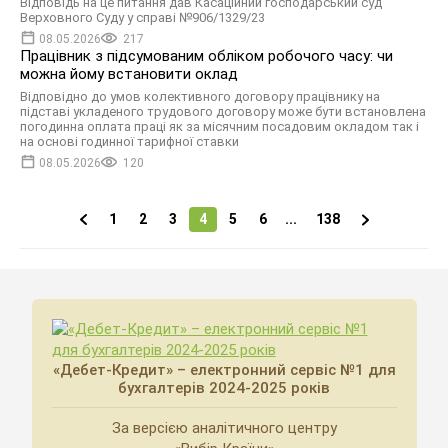
Відповідь на це питання дав Касаційний господарський суд
Верховного Суду у справі №906/1329/23
08.05.2026
217
Працівник з підсумованим обліком робочого часу: чи
можна йому встановити оклад
Відповідно до умов колективного договору працівнику на
підставі укладеного трудового договору може бути встановлена
погодинна оплата праці як за місячним посадовим окладом так і
на основі годинної тарифної ставки
08.05.2026
120
1
2
3
4
5
6
...
138
«Дебет-Кредит» – електронний сервіс №1 для
бухгалтерів 2024-2025 років
За версією аналітичного центру