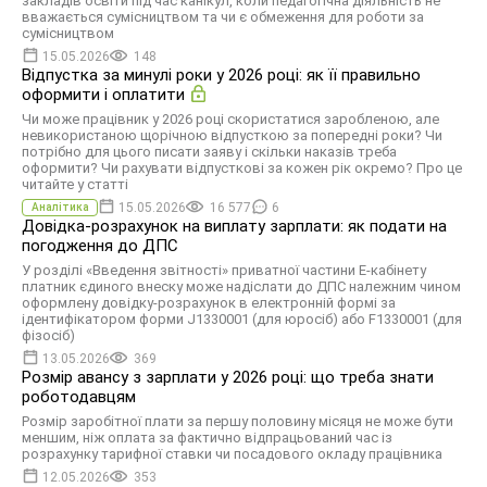
закладів освіти під час канікул, коли педагогічна діяльність не
вважається сумісництвом та чи є обмеження для роботи за
сумісництвом
15.05.2026
148
Відпустка за минулі роки у 2026 році: як її правильно
оформити і оплатити
Чи може працівник у 2026 році скористатися заробленою, але
невикористаною щорічною відпусткою за попередні роки? Чи
потрібно для цього писати заяву і скільки наказів треба
оформити? Чи рахувати відпусткові за кожен рік окремо? Про це
читайте у статті
15.05.2026
16 577
6
Аналітика
Довідка-розрахунок на виплату зарплати: як подати на
погодження до ДПС
У розділі «Введення звітності» приватної частини Е-кабінету
платник єдиного внеску може надіслати до ДПС належним чином
оформлену довідку-розрахунок в електронній формі за
ідентифікатором форми J1330001 (для юросіб) або F1330001 (для
фізосіб)
13.05.2026
369
Розмір авансу з зарплати у 2026 році: що треба знати
роботодавцям
Розмір заробітної плати за першу половину місяця не може бути
меншим, ніж оплата за фактично відпрацьований час із
розрахунку тарифної ставки чи посадового окладу працівника
12.05.2026
353