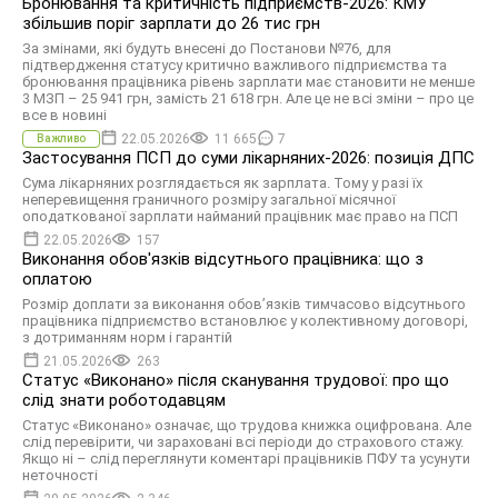
Бронювання та критичність підприємств-2026: КМУ
збільшив поріг зарплати до 26 тис грн
За змінами, які будуть внесені до Постанови №76, для
підтвердження статусу критично важливого підприємства та
бронювання працівника рівень зарплати має становити не менше
3 МЗП – 25 941 грн, замість 21 618 грн. Але це не всі зміни – про це
все в новині
22.05.2026
11 665
7
Важливо
Застосування ПСП до суми лікарняних-2026: позиція ДПС
Сума лікарняних розглядається як зарплата. Тому у разі їх
неперевищення граничного розміру загальної місячної
оподаткованої зарплати найманий працівник має право на ПСП
22.05.2026
157
Виконання обов'язків відсутнього працівника: що з
оплатою
Розмір доплати за виконання обов’язків тимчасово відсутнього
працівника підприємство встановлює у колективному договорі,
з дотриманням норм і гарантій
21.05.2026
263
Статус «Виконано» після сканування трудової: про що
слід знати роботодавцям
Статус «Виконано» означає, що трудова книжка оцифрована. Але
слід перевірити, чи зараховані всі періоди до страхового стажу.
Якщо ні – слід переглянути коментарі працівників ПФУ та усунути
неточності