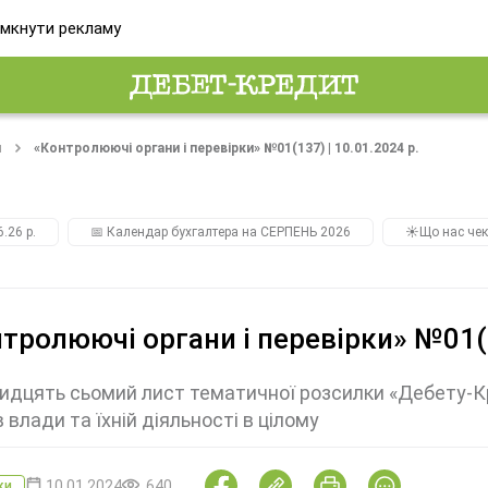
мкнути рекламу
и
«Контролюючі органи і перевірки» №01(137) | 10.01.2024 р.
.26 р.
📅 Календар бухгалтера на СЕРПЕНЬ 2026
☀️Що нас чек
тролюючі органи і перевірки» №01(1
идцять сьомий лист тематичної розсилки «Дебету-Кр
в влади та їхній діяльності в цілому
10.01.2024
640
ки