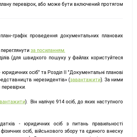
о плану перевірок, або може бути включений протягом
план-графік проведення документальних планових
а переглянути
за посиланням.
зділів (для швидкого пошуку у файлах користуйтеся
 юридичних осіб" та Розділ II "Документальні планові
редставництв нерезидентів» (
завантажити
). За ними
 перевірки.
вантажити
). Він налічує 914 осіб, до яких наступного
одатків - юридичних осіб з питань правильності
 фізичних осіб, військового збору та єдиного внеску