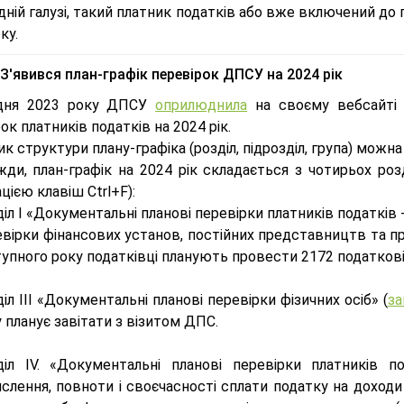
дній галузі, такий платник податків або вже включений д
ку.
З'явився план-графік перевірок ДПСУ на 2024 рік
удня 2023 року ДПСУ
оприлюднила
на своєму вебсайті 
ок платників податків на 2024 рік.
к структури плану-графіка (розділ, підрозділ, група) можн
жди, план-графік на 2024 рік складається з чотирьох ро
цією клавіш Ctrl+F):
іл I «Документальні планові перевірки платників податків -
евірки фінансових установ, постійних представництв та п
упного року податківці планують провести 2172 податкові
іл ІІІ «Документальні планові перевірки фізичних осіб» (
за
 планує завітати з візитом ДПС.
діл IV. «Документальні планові перевірки платників п
слення, повноти і своєчасності сплати податку на доходи