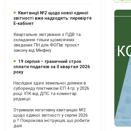
Квитанції №2 щодо нової єдиної
звітності вже надходять: перевірте
Е-кабінет
Квартальне звітування з ПДВ та
складання тільки щомісячних
зведених ПН для ФОПів: проєкт
закону від Мінфіну
19 серпня – граничний строк
сплати податків за ІI квартал 2026
року
Наслідки здачі земельної ділянки в
суборенду платником ЄП 4 гр. у 2026
році: ІПК від ДПС та коментар
редакції
Отримали негативну квитанцію №2
щодо єдиної звітності у серпні 2026
р.? Покрокова інструкція, що робити
далі