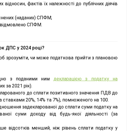
их відносин, фактів їх належності до публічних діячів
йснених (наданих) СПФМ;
ло відмовлено СПФМ.
ок ДПС у 2024 році?
об зрозуміти, чи може податкова прийти з плановою
гідно з поданими ним
декларацією з податку на
их за 2021 рік).
кларованого до сплати позитивного значення ПДВ до
за ставками 20%, 14% та 7%), помноженого на 100.
відношення задекларованої до сплати суми податку на
ваної суми доходу від будь-якої діяльності (за
ьше відсотків менший, ніж рівень сплати податку у