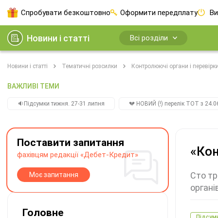
Спробувати безкоштовно
Оформити передплату
Ви
Новини і статті
Всі розділи
Новини і статті
Тематичні розсилки
Контролюючі органи і перевірк
ВАЖЛИВІ ТЕМИ
🔉Підсумки тижня. 27-31 липня
💔 НОВИЙ (!) перелік ТОТ з 24.06
Поставити запитання
«Кон
фахівцям редакції «Дебет-Кредит»
Сто тр
Моє запитання
органі
Головне
Підсум