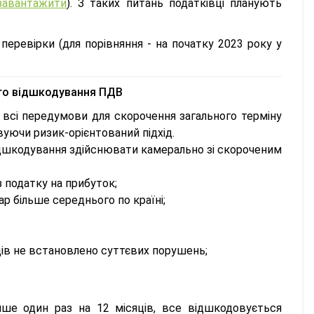
завантажити
). З таких питань податківці планують
перевірки (для порівняння - на початку 2023 року у
ого відшкодування ПДВ
є всі передумови для скорочення загального терміну
уючи ризик-орієнтований підхід.
відшкодування здійснювати камерально зі скороченим
з податку на прибуток;
ар більше середнього по країні;
ців не встановлено суттєвих порушень;
ише один раз на 12 місяців, все відшкодовується