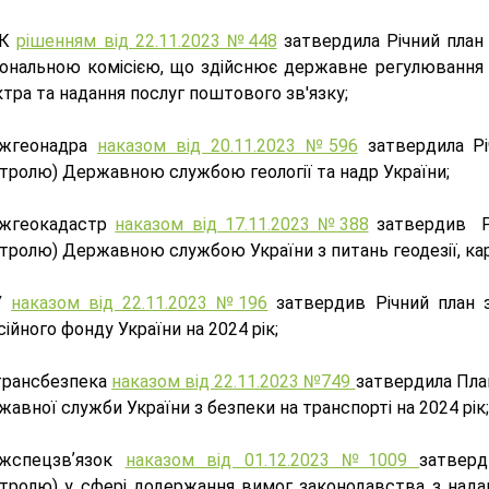
ЕК
рішенням від 22.11.2023 №448
затвердила Річний план 
іональною комісією, що здійснює державне регулювання у
тра та надання послуг поштового зв'язку;
жгеонадра
наказом від 20.11.2023 №596
затвердила Рі
тролю) Державною службою геології та надр України;
жгеокадастр
наказом від 17.11.2023 №388
затвердив Рі
тролю) Державною службою України з питань геодезії, кар
У
наказом від 22.11.2023 №196
затвердив Річний план з
ійного фонду України на 2024 рік;
трансбезпека
наказом від 22.11.2023 №749
затвердила Пла
авної служби України з безпеки на транспорті на 2024 рік;
жспецзвʼязок
наказом від 01.12.2023 №1009
затверд
тролю) у сфері додержання вимог законодавства з наданн