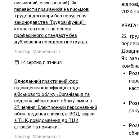
письмовий, електронний). Як
відпові
перевести працівників на письмові
2024 ро
трудові договори без порушення
законодавства. Трудові функції і
УВАГА! 
компетентності на основі
професійного стандарту без
22 гр
дублювання посадової інструкції...
перевір
Довідни
Лектор: Мойсеєнко Т.
Як зав
14 серпня, пʼятниця
комбіна
Розд
пер
Одноденний практичний курс
підвищення кваліфікації щодо
наст
військового обліку «Організація та
ведення військового обліку: зміни з
Розд
27 червня! Електронний персональний
року
облік, ведення списків, е-ВОД, звірки
з ТЦК, повідомлення до ТЦК,
Роз
штрафи та помилки...
обчи
Лектор: Мойсеєнко Т.