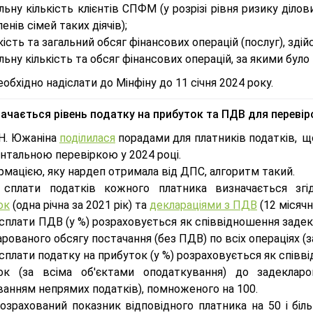
льну кількість клієнтів СПФМ (у розрізі рівня ризику ділов
ленів сімей таких діячів);
кість та загальний обсяг фінансових операцій (послуг), зді
льну кількість та обсяг фінансових операцій, за якими бу
еобхідно надіслати до Мінфіну до 11 січня 2024 року.
начається рівень податку на прибуток та ПДВ для перевір
 Н. Южаніна
поділилася
порадами для платників податків, щ
нтальною перевіркою у 2024 році.
рмацією, яку нардеп отримала від ДПС, алгоритм такий.
 сплати податків кожного платника визначається з
ок
(одна річна за 2021 рік) та
деклараціями з ПДВ
(12 місячн
 сплати ПДВ (у %) розраховується як співвідношення заде
рованого обсягу постачання (без ПДВ) по всіх операціях (
сплати податку на прибуток (у %) розраховується як спів
ок (за всіма об'єктами оподаткування) до задекларо
ванням непрямих податків), помноженого на 100.
озрахований показник відповідного платника на 50 і біл