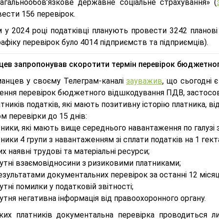
загальнообов’язкове державне соціальне страхування» (
ести 156 перевірок.
 у 2024 році податківці планують провести 3242 планові 
рафіку перевірок було 4014 підприємств та підприємців).
цев запропонував скоротити термін перевірок бюджетн
манцев у своєму Телеграм-каналі
зауважив
, що сьогодні 
ення перевірок бюджетного відшкодування ПДВ, застосов
тників податків, які мають позитивну історію платника, 
м перевірки до 15 днів:
ники, які мають вище середнього навантаження по галузі 
ники 4 групи з навантаженням зі сплати податків на 1 гект
их наявні трудові та матеріальні ресурси;
сутні взаємовідносини з ризиковими платниками;
езультатами документальних перевірок за останні 12 міся
утні помилки у податковій звітності;
утня негативна інформація від правоохоронного органу.
ких платників документальна перевірка проводиться л