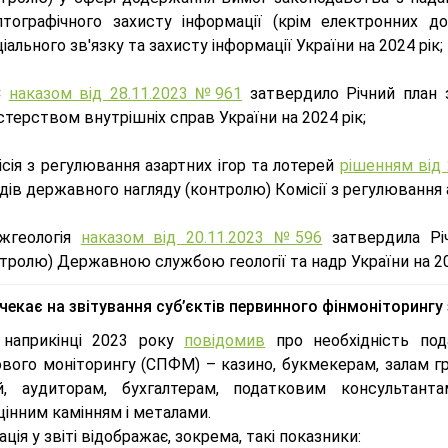
птографічного захисту інформації (крім електронних д
іального зв'язку та захисту інформації України на 2024 рік;
С
наказом від 28.11.2023 №961
затвердило Річний план з
стерством внутрішніх справ України на 2024 рік;
сія з регулювання азартних ігор та лотерей
рішенням від
дів державного нагляду (контролю) Комісії з регулювання а
жгеологія
наказом від 20.11.2023 №596
затвердила Річ
тролю) Державною службою геології та надр України на 20
чекає на звітування суб’єктів первинного фінмоніторингу 
 наприкінці 2023 року
повідомив
про необхідність под
ового моніторингу (СПФМ) – казино, букмекерам, залам г
й, аудиторам, бухгалтерам, податковим консультант
інним камінням і металами.
ція у звіті відображає, зокрема, такі показники: