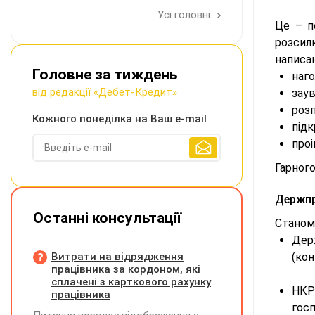
Усі головні
Це – п
розсилк
написан
Головне за тиждень
наго
від редакції «Дебет-Кредит»
заув
розп
Кожного понеділка на Ваш e-mail
підк
про
Гарного
Держпр
Останні консультації
Станом 
Дер
Витрати на відрядження
(кон
працівника за кордоном, які
сплачені з карткового рахунку
НКР
працівника
госп