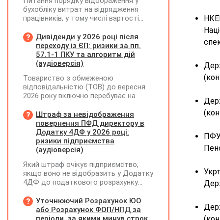
Питання порядку відображення у
бухобліку витрат на відрядження
працівників, у тому числі вартості
НК
проживання в готелі, яке сплачено з
Нац
карткового рахунку працівника та
Дивіденди у 2026 році після
спек
підтвердження таких операцій
переходу із ЄП: ризики за пп.
первинними документами, належать
57.1-1 ПКУ та алгоритм дій
до компетенції Мінфіну
(аудіоверсія)
Дер
(кон
Товариство з обмеженою
відповідальністю (ТОВ) до вересня
2026 року включно перебуває на
Дер
спрощеній системі оподаткування
(кон
(єдиний податок, 3 група, ставка 5%,
Штраф за невідображення
неплатник ПДВ). З 1 жовтня 2026
повернення ПФД директору в
року підприємство переходить на
Додатку 4ДФ у 2026 році:
ПФ
загальну систему оподаткування
ризики підприємства
Пенс
(стає платником податку на
(аудіоверсія)
прибуток). За результатами
Який штраф очікує підприємство,
діяльності у періоді 2024–2025 років
Укр
якщо воно не відобразить у Додатку
(під час перебування на спрощеній
4ДФ до податкового розрахунку
Держ
системі) підприємство отримало
повернення поворотної фінансової
чистий прибуток, сума
допомоги (ПФД) директору?
Уточнюючий Розрахунок ЮО
нерозподіленого прибутку в балансі
Дер
або Розрахунок ФОП/НПД за
становить 18 млн грн. Наприкінці
періоди, за якими минув строк
(кон
2026 року (вже після переходу на