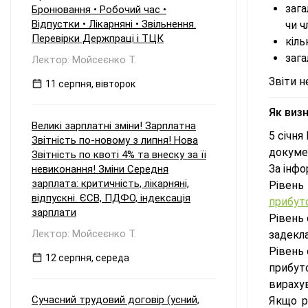
зага
Бронювання • Робочий час •
Відпустки • Лікарняні • Звільнення.
чи ч
Перевірки Держпраці і ТЦК
кіль
зага
Лектор: Мойсеєнко Т.
Звіти н
11 серпня, вівторок
Як виз
Великі зарплатні зміни! Зарплатна
5 січня
Звітність по-новому з липня! Нова
докуме
Звітність по квоті 4% та внеску за її
За інфо
невиконання! Зміни Середня
зарплата: критичність, лікарняні,
Рівень
відпускні. ЄСВ, ПДФО, індексація
прибут
зарплати
Рівень
Лектор: Мойсеєнко Т.
задекла
Рівень 
12 серпня, середа
прибут
вираху
Сучасний трудовий договір (усний,
Якщо р