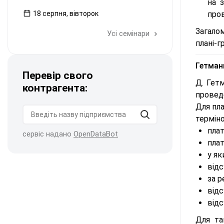
на 
18 серпня, вівторок
пров
Загалом
Усі семінари
плані-г
Гетман
Перевір свого
Д. Гет
контрагента:
провед
Для пла
терміно
плат
сервіс надано
OpenDataBot
плат
у як
від
за р
відс
відс
Для та