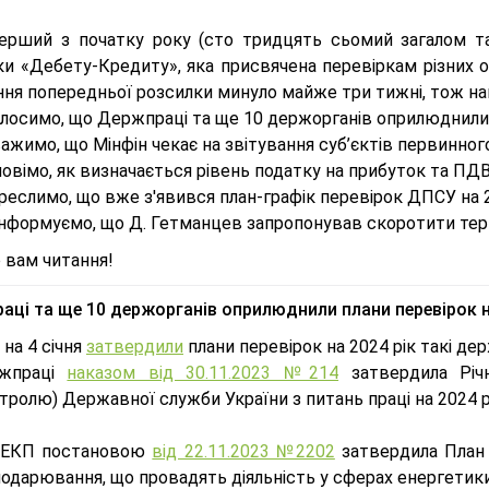
ерший з початку року (сто тридцять сьомий загалом та
и «Дебету-Кредиту», яка присвячена перевіркам різних ор
ня попередньої розсилки минуло майже три тижні, тож нам
лосимо, що Держпраці та ще 10 держорганів оприлюднили п
ажимо, що Мінфін чекає на звітування суб’єктів первинного
овімо, як визначається рівень податку на прибуток та ПДВ
реслимо, що вже з'явився план-графік перевірок ДПСУ на 2
інформуємо, що Д. Гетманцев запропонував скоротити те
 вам читання!
аці та ще 10 держорганів оприлюднили плани перевірок н
на 4 січня
затвердили
плани перевірок на 2024 рік такі де
жпраці
наказом від 30.11.2023 №214
затвердила Річн
тролю) Державної служби України з питань праці на 2024 р
ЕКП постановою
від 22.11.2023 №2202
затвердила План 
одарювання, що провадять діяльність у сферах енергетики