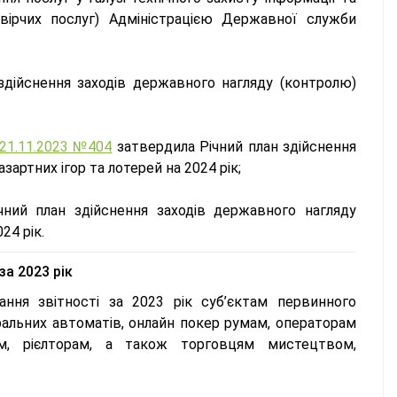
овірчих послуг) Адміністрацією Державної служби
дійснення заходів державного нагляду (контролю)
 21.11.2023 №404
затвердила Річний план здійснення
зартних ігор та лотерей на 2024 рік;
ний план здійснення заходів державного нагляду
24 рік.
за 2023 рік
ання звітності за 2023 рік суб’єктам первинного
ральних автоматів, онлайн покер румам, операторам
ам, рієлторам, а також торговцям мистецтвом,