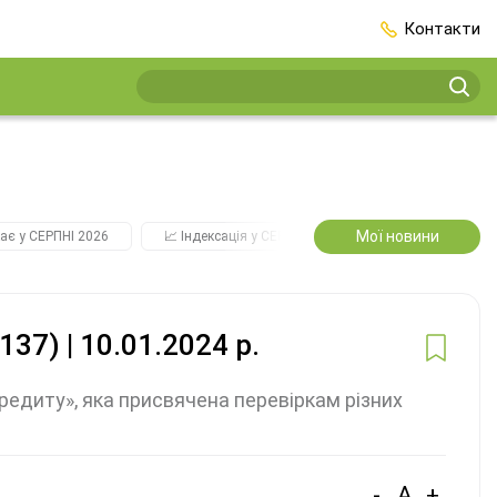
Контакти
Мої новини
ає у СЕРПНІ 2026
📈 Індексація у СЕРПНІ
2️⃣0️⃣2️⃣7️⃣ Усі ключо
37) | 10.01.2024 р.
едиту», яка присвячена перевіркам різних
-
A
+