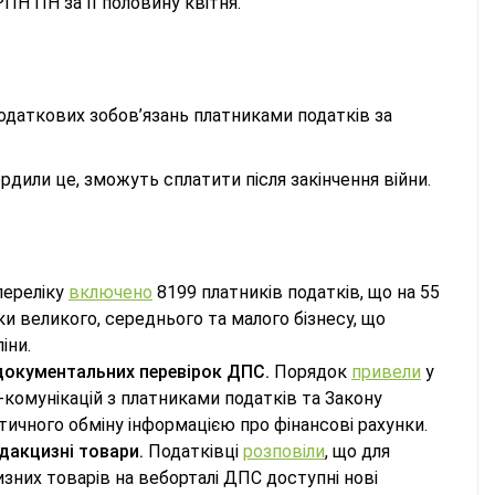
ПН ПН за ІІ половину квітня.
податкових зобов’язань платниками податків за
рдили це, зможуть сплатити після закінчення війни.
переліку
включено
8199 платників податків, що на 55
и великого, середнього та малого бізнесу, що
іни.
 документальних перевірок ДПС.
Порядок
привели
у
комунікацій з платниками податків та Закону
ичного обміну інформацією про фінансові рахунки.
дакцизні товари.
Податківці
розповіли
, що для
изних товарів на веборталі ДПС доступні нові