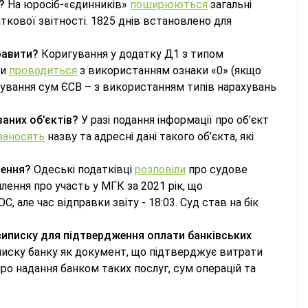
?
На юросіб-«єдинників»
поширюються
загальні
ткової звітності. 1825 днів встановлено для
равити?
Коригування у додатку Д1 з типом
би
проводиться
з використанням ознаки «0» (якщо
игування сум ЄСВ – з використанням типів нарахувань
аних об’єктів?
У разі подання інформації про об’єкт
заносять
назву та адресні дані такого об’єкта, які
чення?
Одеські податківці
розповіли
про судове
млення про участь у МГК за 2021 рік, що
але час відправки звіту - 18:03. Суд став на бік
виписку для підтвердження оплати банківських
иску банку як документ, що підтверджує витрати
про надання банком таких послуг, сум операцій та