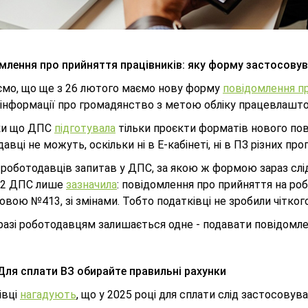
млення про прийняття працівників: яку форму застосову
ємо, що ще з 26 лютого маємо нову форму
повідомлення пр
інформації про громадянство з метою обліку працевлаштов
ки що ДПС
підготувала
тільки проєкти форматів нового по
авці не можуть, оскільки ні в Е-кабінеті, ні в ПЗ різних п
 роботодавців запитав у ДПС, за якою ж формою зараз слід 
02 ДПС лише
зазначила
: повідомлення про прийняття на р
вою №413, зі змінами. Тобто податківці не зробили чіткого
разі роботодавцям залишається одне - подавати повідомле
 Для сплати ВЗ обирайте правильні рахунки
івці
нагадують
, що у 2025 році для сплати слід застосовува