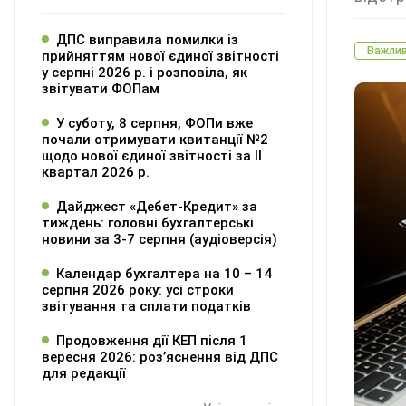
ДПС виправила помилки із
Важли
прийняттям нової єдиної звітності
у серпні 2026 р. і розповіла, як
звітувати ФОПам
У суботу, 8 серпня, ФОПи вже
почали отримувати квитанції №2
щодо нової єдиної звітності за ІІ
квартал 2026 р.
Дайджест «Дебет-Кредит» за
тиждень: головні бухгалтерські
новини за 3-7 серпня (аудіоверсія)
Календар бухгалтера на 10 – 14
серпня 2026 року: усі строки
звітування та сплати податків
Продовження дії КЕП після 1
вересня 2026: розʼяснення від ДПС
для редакції