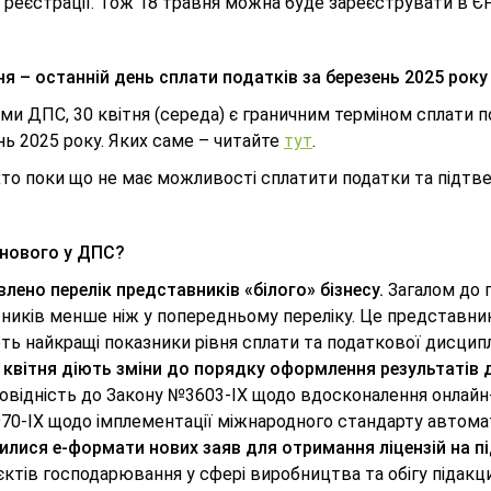
 реєстрації. Тож 18 травня можна буде зареєструвати в ЄР
ня – останній день сплати податків за березень 2025 року
ми ДПС, 30 квітня (середа) є граничним терміном сплати 
ь 2025 року. Яких саме – читайте
тут
.
 хто поки що не має можливості сплатити податки та підтве
нового у ДПС?
лено перелік представників «білого» бізнесу.
Загалом до 
ників менше ніж у попередньому переліку. Це представник
ь найкращі показники рівня сплати та податкової дисципл
5 квітня діють зміни до порядку оформлення результатів
овідність до Закону №3603-ІХ щодо вдосконалення онлайн-
0-IX щодо імплементації міжнародного стандарту автомат
илися е-формати нових заяв для отримання ліцензій на пі
єктів господарювання у сфері виробництва та обігу підакц