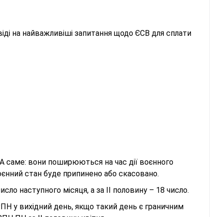
віді на найважливіші запитання щодо ЄСВ для сплати
. А саме: вони поширюються на час дії воєнного
воєнний стан буде припинено або скасовано.
сло наступного місяця, а за ІІ половину – 18 число.
ПН у вихідний день, якщо такий день є граничним