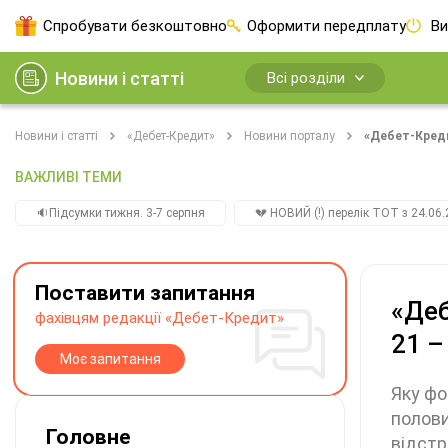
Спробувати безкоштовно
Оформити передплату
Ви
Новини і статті
Всі розділи
Новини і статті
«Дебет-Кредит»
Новини порталу
«Дебет-Креди
ВАЖЛИВІ ТЕМИ
🔉Підсумки тижня. 3-7 серпня
💔 НОВИЙ (!) перелік ТОТ з 24.06.
Поставити запитання
«Деб
фахівцям редакції «Дебет-Кредит»
21 –
Моє запитання
Яку фо
полови
Головне
відстр