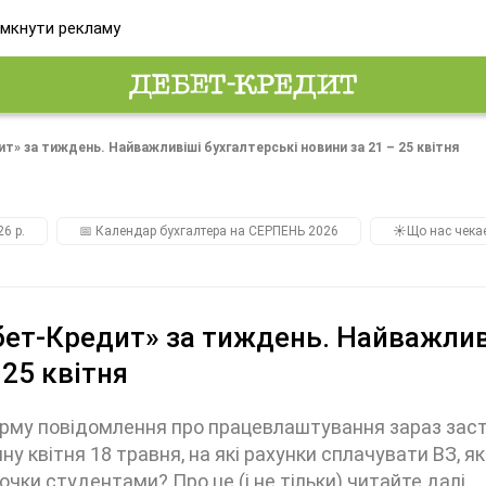
мкнути рекламу
т» за тиждень. Найважливіші бухгалтерські новини за 21 – 25 квітня
26 р.
📅 Календар бухгалтера на СЕРПЕНЬ 2026
☀️Що нас чека
ет-Кредит» за тиждень. Найважливі
 25 квітня
рму повідомлення про працевлаштування зараз заст
ну квітня 18 травня, на які рахунки сплачувати ВЗ, 
очки студентами? Про це (і не тільки) читайте далі