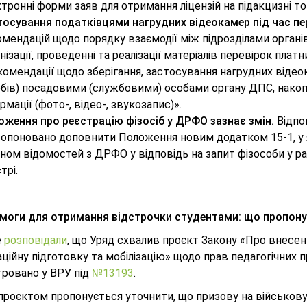
тронні форми заяв для отримання ліцензій на підакцизні то
тосування податківцями нагрудних відеокамер під час пе
мендацій щодо порядку взаємодії між підрозділами орган
нізації, проведенні та реалізації матеріалів перевірок платн
омендації щодо зберігання, застосування нагрудних відеока
обів) посадовими (службовими) особами органу ДПС, накоп
рмації (фото-, відео-, звукозапис)».
оження про реєстрацію фізосіб у ДРФО зазнає змін.
Відпо
ропоновано доповнити Положення новим додатком 15-1, 
ном відомостей з ДРФО у відповідь на запит фізособи у ра
трі.
имоги для отримання відстрочки студентами: що пропон
е
розповідали
, що Уряд схвалив проєкт Закону «Про внесенн
аційну підготовку та мобілізацію» щодо прав педагогічних п
тровано у ВРУ під
№13193
.
роєктом пропонується уточнити, що призову на військову с