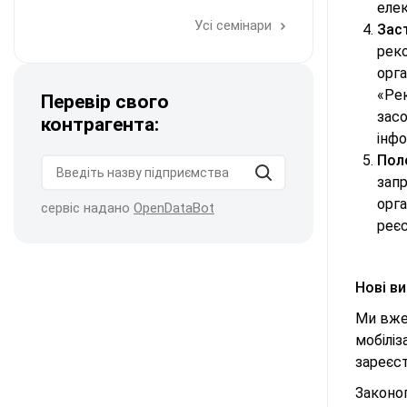
елек
Усі семінари
Зас
реко
орга
«Рек
Перевір свого
зас
контрагента:
інфо
Пол
зап
орга
сервіс надано
OpenDataBot
реєс
Нові в
Ми вж
мобіліз
зареєс
Законоп