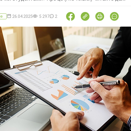
26.04.2025
5 297
2
во