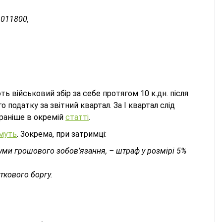
1011800,
ть військовий збір за себе протягом 10 к.дн. після
 податку за звітний квартал. За І квартал слід
 раніше в окремій
статті
.
муть
. Зокрема, при затримці:
суми грошового зобов’язання, – штраф у розмірі 5%
ткового боргу.