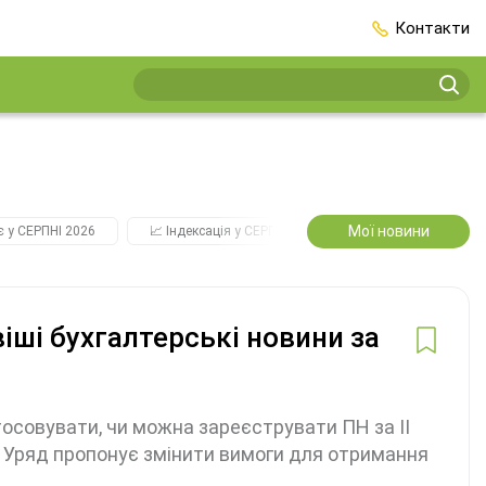
Контакти
Мої новини
є у СЕРПНІ 2026
📈 Індексація у СЕРПНІ
2️⃣0️⃣2️⃣7️⃣ Усі ключові
ші бухгалтерські новини за
осовувати, чи можна зареєструвати ПН за ІІ
як Уряд пропонує змінити вимоги для отримання