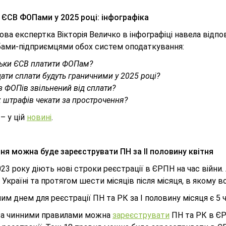
 ЄСВ ФОПами у 2025 році: інфографіка
ва експертка Вікторія Величко в інфографіці навела відпо
бами-підприємцями обох систем оподаткування:
льки ЄСВ платити ФОПам?
дати сплати будуть граничними у 2025 році?
з ФОПів звільнений від сплати?
 штрафів чекати за прострочення?
– у цій
новині
.
ня можна буде зареєструвати ПН за ІІ половину квітня
23 року діють нові строки реєстрації в ЄРПН на час війни
 Україні та протягом шести місяців після місяця, в якому 
им днем для реєстрації ПН та РК за І половину місяця є 5 чи
за чинними правилами можна
зареєструвати
ПН та РК в ЄР