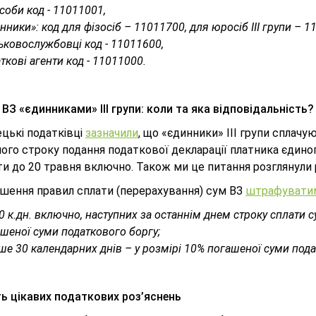
соби код - 11011001,
нники»: код для фізосіб – 11011700, для юросіб ІІІ групи – 1
ьковослужбовці код - 11011600,
ткові агенти код - 11011000.
ВЗ «єдинниками» III групи: коли та яка відповідальність?
цькі податківці
зазначили
, що «єдинники» ІІІ групи сплачую
ого строку подання податкової декларації платника єдиного
ти до 20 травня включно. Також ми це питання розглянули
ушення правил сплати (перерахування) сум ВЗ
штрафувати
0 к.дн. включно, наступних за останнім днем строку сплати 
шеної суми податкового боргу;
ше 30 календарних днів – у розмірі 10% погашеної суми пода
ть цікавих податкових роз’яснень