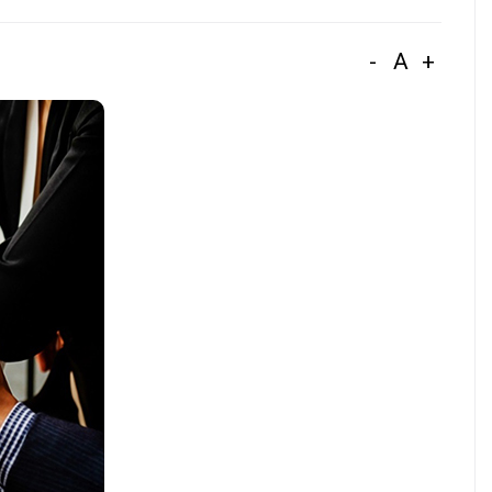
-
A
+