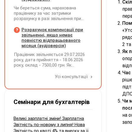
Скі
Чи береться сума, нарахована
прав
працівнику за час затримки
перв
розрахунку в разі звільнення при
Пом
обчсиленні середньомісячної
заробітної плати (винагороди), для
Розрахунок компенсації при
«Ут
розрахунку внеску на підтримку
звільненні, якщо немає
рядо
працевлаштування осіб з
повністю відпрацьованого
2 та 
інвалідністю?
місяця (аудіоверсія)
Як 
Працівник звільняється 29.07.2026
опод
року, дата прийняття - 18.06.2026
року, оклад - 7500,00 грн. Як
від
розрахувати компенсацію трьох
Час
невикористаних днів відпустки при
Усі консультації
ріше
звільненні?
підт
ДПС
Чи 
Семінари для бухгалтерів
пос
на о
Великі зарплатні зміни! Зарплатна
запо
Звітність по-новому з липня! Нова
Звітність по квоті 4% та внеску за її