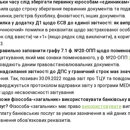
льки часу слід зберігати первинку юрособам-«єдинникам»
ила щодо строку зберігання первинних документів та пода
инки, регістрів бухобліку, фінзвітності, інших документів.
илка у додатку Д1 щодо ЄСВ до єдиної звітності: як вип
очнюючий» помилки в реквізитах щодо застрахованої осо
к слід ввести) чи «1» (якщо рядок слід виключити), а кор
3.
правильно заповнити графу 7.1 ф. №20-ОПП щодо поіменов
аткування, який має ознаки поіменованого, у ф. №20-ОПП
повідають даним правовстановлювальних документів.
 надсилання звітності до ДПС у граничний строк має зна
ння. Так, позивач 30.09.2022 подав звіт про ТЦУ та повідо
верджується протоколом відправки звіту з програми MEDOC, 
 щодо несвоєчасності звітування.
може фізособа-«загальник» використовувати банківську 
луг?
Фізособа-«загальник» має право
використовувати
вип
плату банківських послуг за умови зазначення в ній даних 
внення обов’язкових реквізитів.