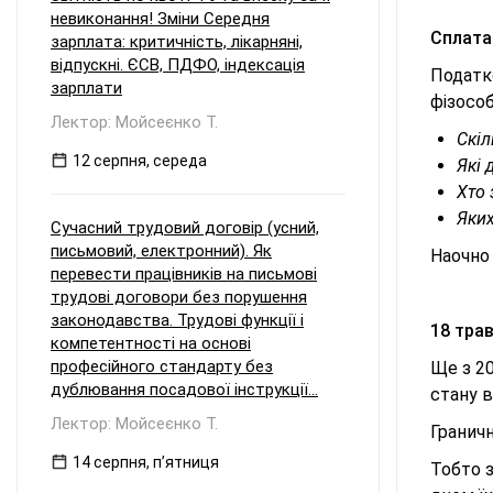
невиконання! Зміни Середня
Сплата
зарплата: критичність, лікарняні,
відпускні. ЄСВ, ПДФО, індексація
Податко
зарплати
фізосо
Лектор: Мойсеєнко Т.
Скі
12 серпня, середа
Які 
Хто 
Яких
Сучасний трудовий договір (усний,
письмовий, електронний). Як
Наочно 
перевести працівників на письмові
трудові договори без порушення
законодавства. Трудові функції і
18 трав
компетентності на основі
професійного стандарту без
Ще з 20
дублювання посадової інструкції...
стану в
Лектор: Мойсеєнко Т.
Граничн
14 серпня, пʼятниця
Тобто 