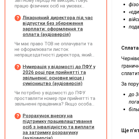
звітному періоді не використовує
фізо
працю фізичних осіб на умовах
трудового договору (контракту) або
«єди
на інших умовах, передбачених
Лікарняний директора під час
війс
законодавством, Додаток Д1/
відпустки без збереження
пода
Додаток ФІЗ-Д1 за відповідний
зарплати: оформлення та
період не подається
оплата (аудіоверсія)
Чи має право ТОВ не оплачувати та
Сплата 
не оформлювати листок
непрацездатності директора, який
Черніве
перебуває у відпустці без
граничн
збереження заробітної плати під час
Нумерація у відомості до ПФУ у
призупинення діяльності
2026 році при прийнятті та
сплати
підприємства?
звільненні: основне місце і
сумісництво (аудіоверсія)
За пор
Чи потрібно у відомості до ПФУ
до 3
проставляти номер при прийнятті та
пога
звільненні працівника? Якщо особа
біль
одночасно працювала за основним
місцем роботи та за сумісництвом,
Розрахунок внеску на
чи рахується це як два роботодавці?
підтримку працевлаштування
осіб з інвалідністю та виплати
Ще п’я
за затримку розрахунку
(аудіоверсія)