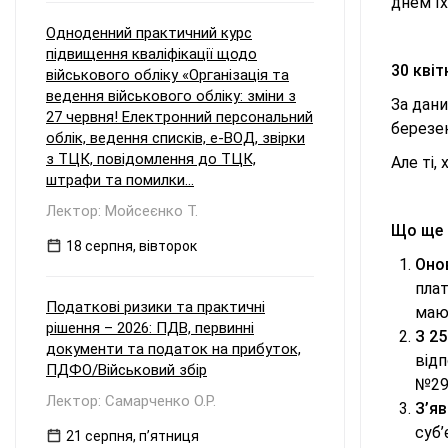
днем їх
Одноденний практичний курс
підвищення кваліфікації щодо
30 квіт
військового обліку «Організація та
ведення військового обліку: зміни з
За дани
27 червня! Електронний персональний
березен
облік, ведення списків, е-ВОД, звірки
з ТЦК, повідомлення до ТЦК,
Але ті,
штрафи та помилки...
Лектор: Мойсеєнко Т.
Що ще 
18 серпня, вівторок
Онов
плат
Податкові ризики та практичні
мают
рішення – 2026: ПДВ, первинні
З 2
документи та податок на прибуток,
відп
ПДФО/Військовий збір
№297
Лектор: Самарченко О.Р.
З’яв
суб’
21 серпня, пʼятниця