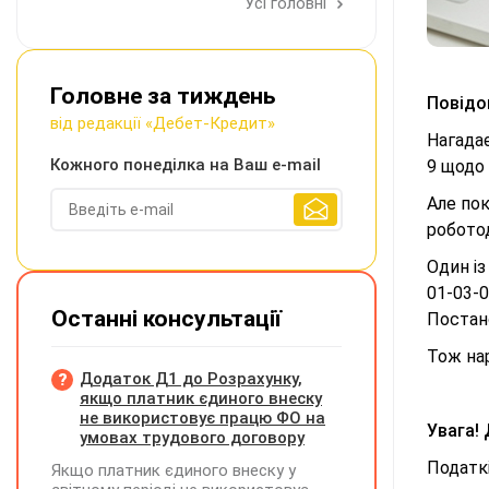
Усі головні
Головне за тиждень
Повідо
від редакції «Дебет-Кредит»
Нагада
Кожного понеділка на Ваш e-mail
9 щодо 
Але по
роботод
Один із
01-03-
Останні консультації
Постано
Тож на
Додаток Д1 до Розрахунку,
якщо платник єдиного внеску
не використовує працю ФО на
Увага!
умовах трудового договору
Податк
Якщо платник єдиного внеску у