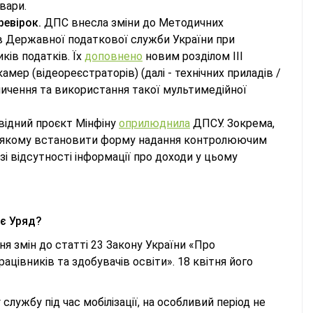
вари.
ревірок.
ДПС внесла зміни до Методичних
ів Державної податкової служби України при
иків податків. Їх
доповнено
новим розділом III
мер (відеореєстраторів) (далі - технічних приладів /
ичення та використання такої мультимедійної
відний проєкт Мінфіну
оприлюднила
ДПСУ. Зокрема,
у якому встановити форму надання контролюючим
зі відсутності інформації про доходи у цьому
ує Уряд?
я змін до статті 23 Закону України «Про
рацівників та здобувачів освіти». 18 квітня його
лужбу під час мобілізації, на особливий період не