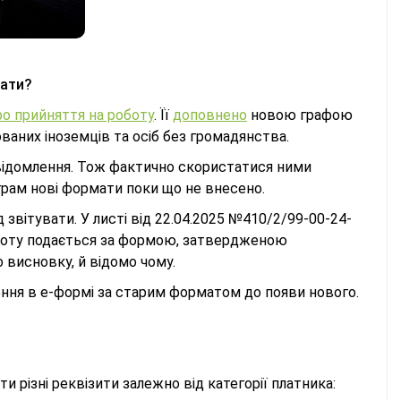
вати?
о прийняття на роботу
. Її
доповнено
новою графою
аних іноземців та осіб без громадянства.
відомлення. Тож фактично скористатися ними
рограм нові формати поки що не внесено.
звітувати. У листі від 22.04.2025 №410/2/99-00-24-
оботу подається за формою, затвердженою
 висновку, й відомо чому.
ння в е-формі за старим форматом до появи нового.
ти різні реквізити залежно від категорії платника: