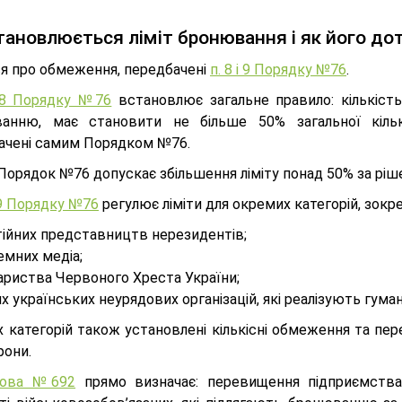
тановлюється ліміт бронювання і як його д
я про обмеження, передбачені
п. 8 і 9 Порядку №76
.
 8 Порядку №76
встановлює загальне правило: кількіст
анню, має становити не більше 50% загальної кілько
ачені самим Порядком №76.
Порядок №76 допускає збільшення ліміту понад 50% за ріш
9 Порядку №76
регулює ліміти для окремих категорій, зокре
тійних представництв нерезидентів;
емних медіа;
ариства Червоного Хреста України;
х українських неурядових організацій, які реалізують гума
х категорій також установлені кількісні обмеження та пе
рони.
нова №692
прямо визначає: перевищення підприємства