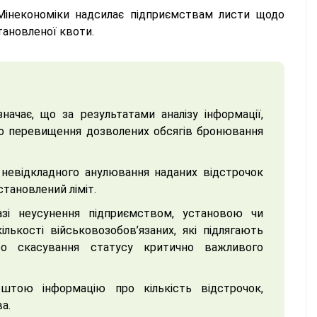
 Мінекономіки надсилає підприємствам листи щодо
тановленої квоти.
ачає, що за результатами аналізу інформації,
но перевищення дозволених обсягів бронювання
 невідкладного анулювання наданих відстрочок
становлений ліміт.
азі неусунення підприємством, установою чи
ькості військовозобов’язаних, які підлягають
о скасування статусу критично важливого
штою інформацію про кількість відстрочок,
а.