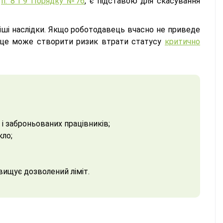
а
п. 8 і 9 Порядку №76
, є підставою для скасування
іші наслідки. Якщо роботодавець вчасно не приведе
у, це може створити ризик втрати статусу
критично
і заброньованих працівників;
кло;
вищує дозволений ліміт.