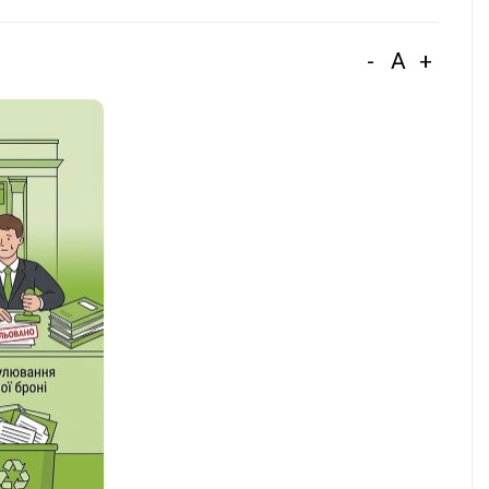
-
A
+