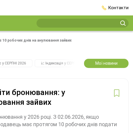
Контакти
є 10 робочих днів на анулювання зайвих
Мої новини
є у СЕРПНІ 2026
📈 Індексація у СЕРПНІ
2️⃣0️⃣2️⃣7️⃣ Усі ключові
іти бронювання: у
лювання зайвих
ювання у 2026 році. З 02.06.2026, якщо
отодавець має протягом 10 робочих днів подати