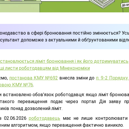
онодавство в сфері бронювання постійно змінюється? Усь
сультант допоможе з актуальними й обґрунтованими відпо
встановлюється ліміт бронювання і як його дотримуватись
ші листи роботодавцям від Мінекономіки
ємо,
постанова КМУ №692
внесла зміни до
п. 9-2 Порядк
новою КМУ №76
.
и встановлено обов’язок роботодавця: якщо ліміт бронюва
такого перевищення подає через портал Дія заяву пр
иків понад дозволений ліміт.
з 02.06.2026
роботодавець
має не лише контролювати кі
еним алгоритмом, якщо перевищення фактично виникло.