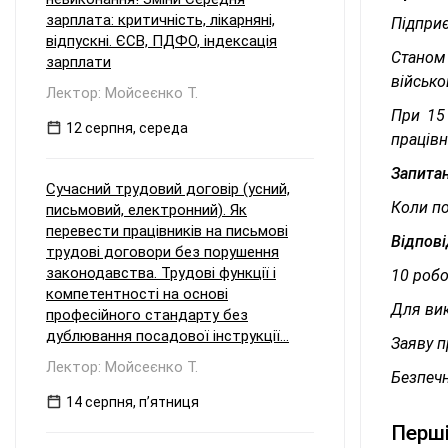
зарплата: критичність, лікарняні,
Підприє
відпускні. ЄСВ, ПДФО, індексація
Станом
зарплати
військо
Лектор: Мойсеєнко Т.
При 15
12 серпня, середа
працівн
Запита
Сучасний трудовий договір (усний,
Коли по
письмовий, електронний). Як
перевести працівників на письмові
Відпові
трудові договори без порушення
законодавства. Трудові функції і
10 робо
компетентності на основі
Для вик
професійного стандарту без
дублювання посадової інструкції...
Заяву п
Лектор: Мойсеєнко Т.
Безпечн
14 серпня, пʼятниця
Перші