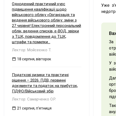
Одноденний практичний курс
Уже з’
підвищення кваліфікації щодо
недотри
військового обліку «Організація та
ведення військового обліку: зміни з
27 червня! Електронний персональний
облік, ведення списків, е-ВОД, звірки
Ва
з ТЦК, повідомлення до ТЦК,
За 
штрафи та помилки...
отр
Лектор: Мойсеєнко Т.
вій
18 серпня, вівторок
У з
вій
Податкові ризики та практичні
Да
рішення – 2026: ПДВ, первинні
орг
документи та податок на прибуток,
бр
ПДФО/Військовий збір
під
Лектор: Самарченко О.Р.
Та
21 серпня, пʼятниця
ану