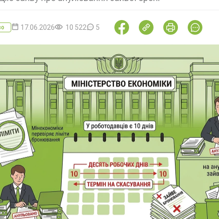
17.06.2026
10 522
5
во