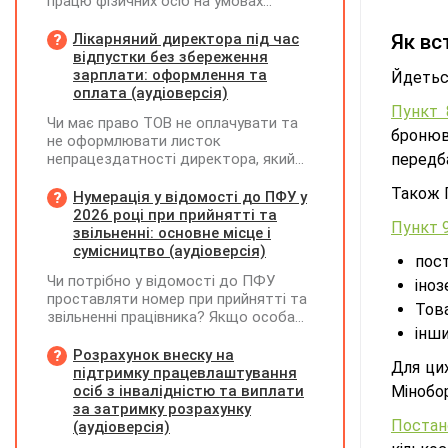
працю фізичних осіб на умовах
трудового договору (контракту) або
на інших умовах, передбачених
Лікарняний директора під час
Як вс
законодавством, Додаток Д1/
відпустки без збереження
Додаток ФІЗ-Д1 за відповідний
зарплати: оформлення та
Йдетьс
період не подається
оплата (аудіоверсія)
Пункт
Чи має право ТОВ не оплачувати та
бронюв
не оформлювати листок
непрацездатності директора, який
передб
перебуває у відпустці без
Також 
збереження заробітної плати під час
Нумерація у відомості до ПФУ у
призупинення діяльності
2026 році при прийнятті та
Пункт 
підприємства?
звільненні: основне місце і
сумісництво (аудіоверсія)
пос
Чи потрібно у відомості до ПФУ
іноз
проставляти номер при прийнятті та
Тов
звільненні працівника? Якщо особа
інши
одночасно працювала за основним
місцем роботи та за сумісництвом,
Розрахунок внеску на
Для ци
чи рахується це як два роботодавці?
підтримку працевлаштування
осіб з інвалідністю та виплати
Мінобо
за затримку розрахунку
Поста
(аудіоверсія)