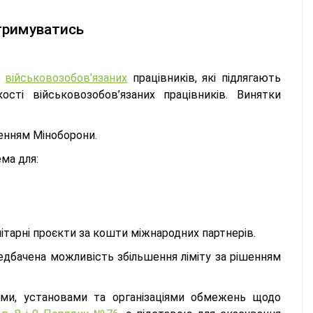
отримуватись
ь
військовозобов’язаних
працівників, які підлягають
сті військовозобов’язаних працівників. Винятки
енням Міноборони.
ма для:
нітарні проєкти за кошти міжнародних партнерів.
редбачена можливість збільшення ліміту за рішенням
ми, установами та організаціями обмежень щодо