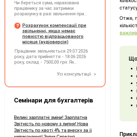
кілько
Чи береться сума, нарахована
статус
працівнику за час затримки
розрахунку в разі звільнення при
Отже, 
обчсиленні середньомісячної
заробітної плати (винагороди), для
Розрахунок компенсації при
кількі
розрахунку внеску на підтримку
звільненні, якщо немає
важлив
працевлаштування осіб з
повністю відпрацьованого
інвалідністю?
місяця (аудіоверсія)
Працівник звільняється 29.07.2026
року, дата прийняття - 18.06.2026
Що
року, оклад - 7500,00 грн. Як
розрахувати компенсацію трьох
невикористаних днів відпустки при
Усі консультації
звільненні?
Семінари для бухгалтерів
Великі зарплатні зміни! Зарплатна
Звітність по-новому з липня! Нова
Звітність по квоті 4% та внеску за її
Прикл
невиконання! Зміни Середня