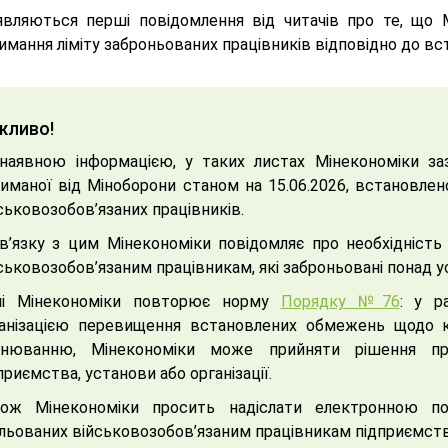
являються перші повідомлення від читачів про те, що
мання ліміту заброньованих працівників відповідно до вс
жливо!
наявною інформацією, у таких листах Мінекономіки зазн
иманої від Міноборони станом на 15.06.2026, встановле
ськовозобов’язаних працівників.
в’язку з цим Мінекономіки повідомляє про необхідність
ськовозобов’язаним працівникам, які заброньовані понад у
лі Мінекономіки повторює норму
Порядку №76
: у р
анізацією перевищення встановлених обмежень щодо кіл
онюванню, Мінекономіки може прийняти рішення пр
приємства, установи або організації.
кож Мінекономіки просить надіслати електронною по
льованих військовозобов’язаним працівникам підприємств