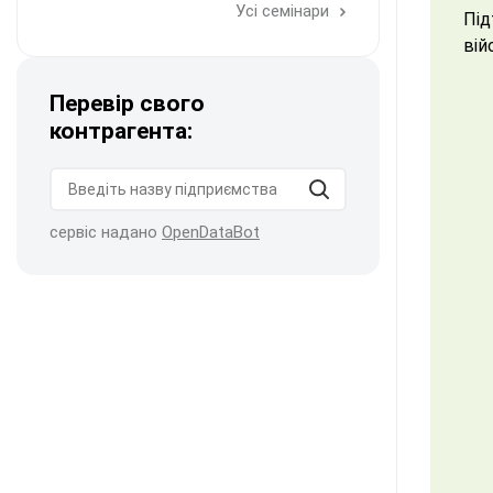
Усі семінари
Пі
вій
Перевір свого
контрагента:
сервіс надано
OpenDataBot