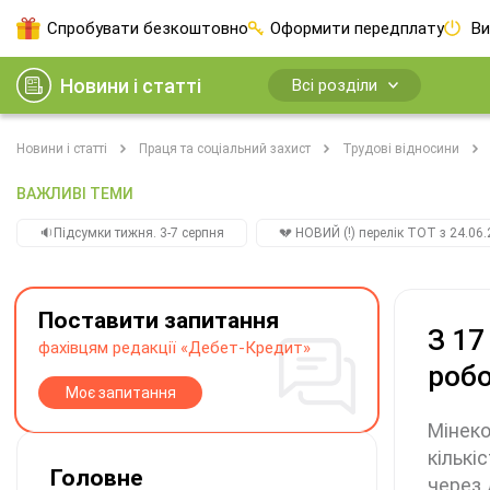
Спробувати безкоштовно
Оформити передплату
Ви
Новини і статті
Всі розділи
Новини і статті
Праця та соціальний захист
Трудові відносини
ВАЖЛИВІ ТЕМИ
🔉Підсумки тижня. 3-7 серпня
💔 НОВИЙ (!) перелік ТОТ з 24.06.
Поставити запитання
З 17
фахівцям редакції «Дебет-Кредит»
робо
Моє запитання
Мінеко
кількі
Головне
через 