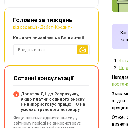
Головне за тиждень
від редакції «Дебет-Кредит»
Зак
Кожного понеділка на Ваш e-mail
кон
Як 
Пер
Нагада
Останні консультації
поста
Змінам
Додаток Д1 до Розрахунку,
якщо платник єдиного внеску
з дня 
не використовує працю ФО на
працівн
умовах трудового договору
Отже, 
Якщо платник єдиного внеску у
звітному періоді не використовує
визнач