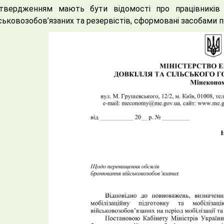
дтвердженням мають бути відомості про працівників 
ськовозобов’язаних та резервістів, сформовані засобами по