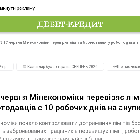
мкнути рекламу
З 17 червня Мінекономіки перевіряє ліміти бронювання: у роботодавців 
26 р.
📅 Календар бухгалтера на СЕРПЕНЬ 2026
☀️Що нас чека
 червня Мінекономіки перевіряє лім
тодавців є 10 робочих днів на ану
номіки почало контролювати дотримання лімітів брон
сть заброньованих працівників перевищує ліміт, роб
Дію заяву про анулювання зайвої броні