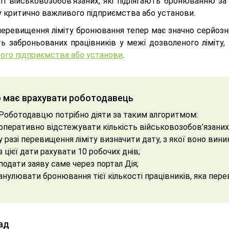
сті військовозобов’язаних, які підлягають бронюванню з
у критично важливого підприємства або установи.
перевищення ліміту бронювання тепер має значно серйозн
сть заброньованих працівників у межі дозволеного ліміт
ого підприємства або установи
.
 має врахувати роботодавець
Роботодавцю потрібно діяти за таким алгоритмом:
оперативно відстежувати кількість військовозобов’язаних 
у разі перевищення ліміту визначити дату, з якої воно вини
з цієї дати рахувати 10 робочих днів;
подати заяву саме через портал Дія;
анулювати бронювання тієї кількості працівників, яка пере
ад