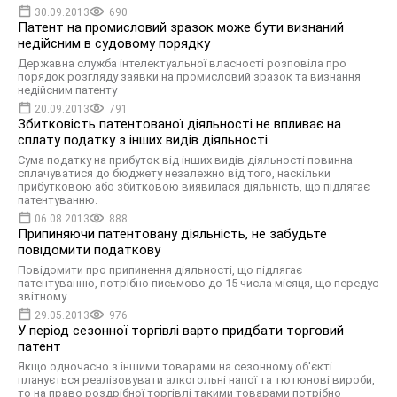
30.09.2013
690
Патент на промисловий зразок може бути визнаний
недійсним в судовому порядку
Державна служба інтелектуальної власності розповіла про
порядок розгляду заявки на промисловий зразок та визнання
недійсним патенту
20.09.2013
791
Збитковість патентованої діяльності не впливає на
сплату податку з інших видів діяльності
Сума податку на прибуток від інших видів діяльності повинна
сплачуватися до бюджету незалежно від того, наскільки
прибутковою або збитковою виявилася діяльність, що підлягає
патентуванню.
06.08.2013
888
Припиняючи патентовану діяльність, не забудьте
повідомити податкову
Повідомити про припинення діяльності, що підлягає
патентуванню, потрібно письмово до 15 числа місяця, що передує
звітному
29.05.2013
976
У період сезонної торгівлі варто придбати торговий
патент
Якщо одночасно з іншими товарами на сезонному об'єкті
планується реалізовувати алкогольні напої та тютюнові вироби,
то на право роздрібної торгівлі такими товарами потрібно