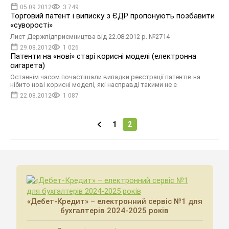
05.09.2012
3 749
Торговий патент і виписку з ЄДР пропонують позбавити
«суворості»
Лист Держпідприємництва від 22.08.2012 р. №2714
29.08.2012
1 026
Патенти на «нові» старі корисні моделі (електронна
сигарета)
Останнім часом почастішали випадки реєстрації патентів на
нібито нові корисні моделі, які насправді такими не є
22.08.2012
1 087
1
2
«Дебет-Кредит» – електронний сервіс №1 для
бухгалтерів 2024-2025 років