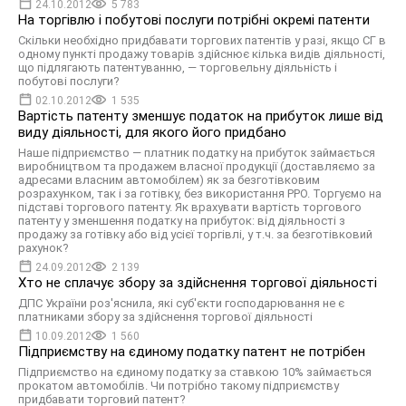
24.10.2012
5 783
На торгівлю і побутові послуги потрібні окремі патенти
Скільки необхідно придбавати торгових патентів у разі, якщо СГ в
одному пункті продажу товарів здійснює кілька видів діяльності,
що підлягають патентуванню, — торговельну діяльність і
побутові послуги?
02.10.2012
1 535
Вартість патенту зменшує податок на прибуток лише від
виду діяльності, для якого його придбано
Наше підприємство — платник податку на прибуток займається
виробництвом та продажем власної продукції (доставляємо за
адресами власним автомобілем) як за безготівковим
розрахунком, так і за готівку, без використання РРО. Торгуємо на
підставі торгового патенту. Як врахувати вартість торгового
патенту у зменшення податку на прибуток: від діяльності з
продажу за готівку або від усієї торгівлі, у т.ч. за безготівковий
рахунок?
24.09.2012
2 139
Хто не сплачує збору за здійснення торгової діяльності
ДПС України роз'яснила, які суб'єкти господарювання не є
платниками збору за здійснення торгової діяльності
10.09.2012
1 560
Підприємству на єдиному податку патент не потрібен
Підприємство на єдиному податку за ставкою 10% займається
прокатом автомобілів. Чи потрібно такому підприємству
придбавати торговий патент?