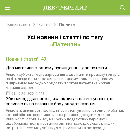
Новини і статті
Усі теги
Патенти
Усі новини і статті по тегу
«Патенти»
Новин і статей: 49
Два магазини в одному приміщенні – два патенти
Якщо у суб’єкта господарювання є два пункти продажу товарів,
навіть якщо вони знаходяться в одному приміщенні, такому
підприємцю необхідно придбати торгові патенти на кожен
магазин окремо
01.10.2013
1 028
Збитки від діяльності, яка підлягає патентуванню, не
впливають на загальну базу оподаткування
Якщо від діяльності, що підлягає патентуванню, отримано збитки,
то такі збитки покриваються за рахунок доходів від такої
діяльності, отриманих у майбутніх податкових періодах, і
відображаються в наступних звітних періодах у складі інших
витрат, понесених у зв'язку з отриманням таких доходів