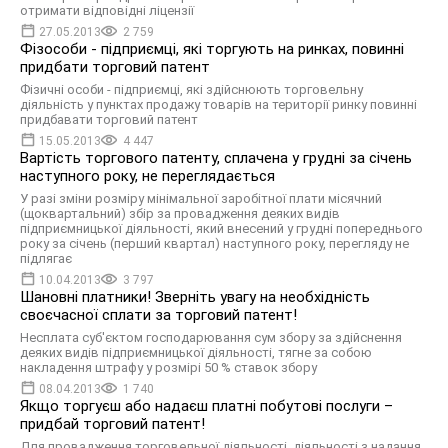
отримати відповідні ліцензії
27.05.2013
2 759
Фізособи - підприємці, які торгують на ринках, повинні
придбати торговий патент
Фізичні особи - підприємці, які здійснюють торговельну
діяльність у пунктах продажу товарів на території ринку повинні
придбавати торговий патент
15.05.2013
4 447
Вартість торгового патенту, сплачена у грудні за січень
наступного року, не переглядається
У разі зміни розміру мінімальної заробітної плати місячний
(щоквартальний) збір за провадження деяких видів
підприємницької діяльності, який внесений у грудні попереднього
року за січень (перший квартал) наступного року, перегляду не
підлягає
10.04.2013
3 797
Шановні платники! Зверніть увагу на необхідність
своєчасної сплати за торговий патент!
Несплата суб'єктом господарювання сум збору за здійснення
деяких видів підприємницької діяльності, тягне за собою
накладення штрафу у розмірі 50 % ставок збору
08.04.2013
1 740
Якщо торгуєш або надаєш платні побутові послуги –
придбай торговий патент!
Для провадження торговельної діяльності, діяльності з надання