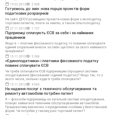
19.02.2013
2 908
Готуємось до змін: нова порція проектів форм
податкових розрахунків
На сайті ДПСУ розміщено проекти нових форм з екоподатку,
торгових патентів, плати за землю, а також сільгосподатку
27.11.2012
1 727
Підприємці сплачують ЄСВ за себе і за найманих
працівників
Якщо я — платник фіксованого податку, то повинен сплачувати
єдиний соціальний внесок за себе і ще плюс за свого найманого
працівника?
15.11.2012
5 288
«Єдиноподатники» і платники фіксованого податку
повинні сплачувати ЄСВ
Чи треба сплачувати ЄСВ підприємцям спрощеної системи
оподаткування (фіксований і єдиний податок)? Якщо так, то з
якого числа, скільки і куди їх треба сплачувати?
15.11.2012
4 565
На надання послуг з технічного обслуговування та
ремонту автомобілів потрібен патент
Я — фізособа-підприємець на загальній системі оподаткування,
планую займатися технічним обслуговуванням автомобілів.
Працюватиму виключно з юридичними особами у безготівковій
формі. Чи потрібен у такому разі торговий патент?