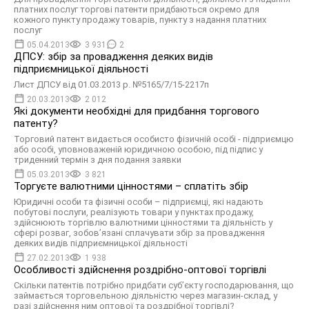
платних послуг торгові патенти придбаються окремо для
кожного пункту продажу товарів, пункту з надання платних
послуг
05.04.2013
3 931
2
ДПСУ: збір за провадження деяких видів
підприємницької діяльності
Лист ДПСУ від 01.03.2013 р. №5165/7/15-2217п
20.03.2013
2 012
Які документи необхідні для придбання торгового
патенту?
Торговий патент видається особисто фізичній особі - підприємцю
або особі, уповноваженій юридичною особою, під підпис у
триденний термін з дня подання заявки
05.03.2013
3 821
Торгуєте валютними цінностями – сплатіть збір
Юридичні особи та фізичні особи – підприємці, які надають
побутові послуги, реалізують товари у пунктах продажу,
здійснюють торгівлю валютними цінностями та діяльність у
сфері розваг, зобов’язані сплачувати збір за провадження
деяких видів підприємницької діяльності
27.02.2013
1 938
Особливості здійснення роздрібно-оптової торгівлі
Скільки патентів потрібно придбати суб’єкту господарювання, що
займається торговельною діяльністю через магазин-склад, у
разі здійснення ним оптової та роздрібної торгівлі?