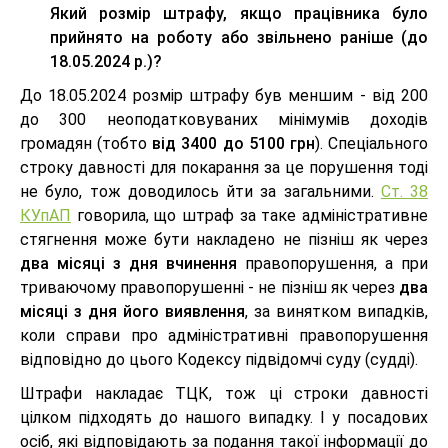
Який розмір штрафу, якщо працівника було
прийнято на роботу або звільнено раніше (
до
18.05.2024 р.)
?
До 18.05.2024 розмір штрафу був меншим - від 200
до 300 неоподатковуваних мінімумів доходів
громадян (тобто
від 3400 до 5100 грн
). Спеціального
строку давності для покарання за це порушення тоді
не було, тож доводилось йти за загальними.
Ст. 38
КУпАП
говорила, що штраф за таке адміністративне
стягнення може бути накладено не пізніш як через
два місяці з дня вчинення
правопорушення, а при
триваючому правопорушенні - не пізніш як через
два
місяці з дня його виявлення
, за винятком випадків,
коли справи про адміністративні правопорушення
відповідно до цього Кодексу підвідомчі суду (судді).
Штрафи накладає ТЦК, тож ці строки давності
цілком підходять до нашого випадку. І у посадових
осіб, які відповідають за подання такої інформації до