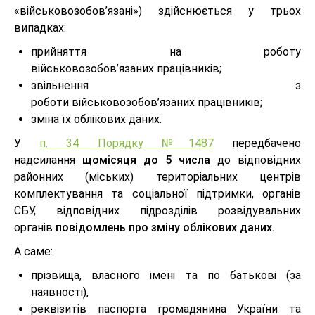
«військовозобов’язані») здійснюється у трьох
випадках:
прийняття на роботу
військовозобов’язаних працівників;
звільнення з
роботи військовозобов’язаних працівників;
зміна їх облікових даних.
У
п. 34 Порядку №1487
передбачено
надсилання
щомісяця до 5 числа
до відповідних
районних (міських) територіальних центрів
комплектування та соціальної підтримки, органів
СБУ, відповідних підрозділів розвідувальних
органів
повідомлень про зміну облікових даних.
А саме:
прізвища, власного імені та по батькові (за
наявності),
реквізитів паспорта громадянина України та