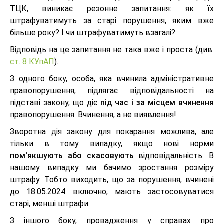
ТЦК, виникає резонне запитання: як їх
штрафуватимуть за старі порушення, яким вже
більше року? І чи штрафуватимуть взагалі?
Відповідь на це запитання не така вже і проста (див.
ст. 8 КУпАП
).
З одного боку, особа, яка вчинила адміністративне
правопорушення, підлягає відповідальності на
підставі закону, що діє
під час і за місцем вчинення
правопорушення. Вчинення, а не виявлення!
Зворотна дія закону для покарання можлива, але
тільки в тому випадку, якщо нові норми
пом'якшують або скасовують
відповідальність. В
нашому випадку ми бачимо зростання розміру
штрафу. Тобто виходить, що за порушення, вчинені
до 18.05.2024 включно, мають застосовуватися
старі, менші штрафи.
З іншого боку, провадження у справах про