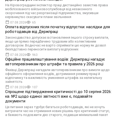
На Кіровоградщині інспектор праці дистанційно захистив права
мобілізованого військовослужбовця від незаконного
скорочення під час реорганізації підприємства, змусивши
керівництво скасувати плани звільнення
07.08.2026
65
Оплата відпускних після початку відпустки: наслідки для
роботодавців від Держпраці
Законодавство допускає встановлення іншого строку виплати,
якщо це прямо передбачено трудовим або колективним
договором. Водночас не варто сприймати цю норму як дозвіл
безпідставно переносити виплату відпускних
07.08.2026
963
Офіційне працевлаштування водіїв: Держпраці нагадує
автоперевізникам про штрафи та правила у 2026 році
Фахівці Держпраці нагадали автоперевізникам про вимоги щодо
офіційного оформлення водіїв, дотримання режиму праці й
відпочинку та важливість уникнення штрафів за нелегальну
зайнятість
07.08.2026
107
Спрощене підтвердження критичності до 10 серпня 2026:
кв. №2 щодо єдиної звітності вже є, подавайте
документи
Це питання зараз турбує багатьох роботодавців, які не хочуть
витрачати час на отримання нових рішень про критичний статус,
а бажають подовжити дію старого, подавши мінімальний пакет