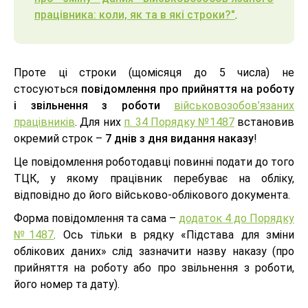
працівника: коли, як та в які строки?"
.
Проте ці строки (щомісяця до 5 числа) не
стосуються
повідомлення про прийняття на роботу
і звільнення з роботи
військовозобов’язаних
працівників
. Для них
п. 34 Порядку №1487
встановив
окремий строк –
7 днів з дня видання наказу
!
Це повідомлення роботодавці повинні подати до того
ТЦК, у якому працівник перебуває на обліку,
відповідно до його військово-облікового документа.
Форма повідомлення та сама –
додаток 4 до Порядку
№1487
. Ось тільки в рядку «Підстава для зміни
облікових даних» слід зазначити назву наказу (про
прийняття на роботу або про звільнення з роботи,
його номер та дату).