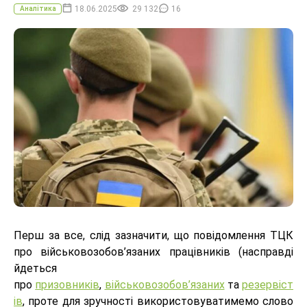
18.06.2025
29 132
16
Аналітика
Перш за все, слід зазначити, що повідомлення ТЦК
про військовозобов’язаних працівників (насправді
йдеться
про
призовників
,
військовозобов’язаних
та
резервіст
ів
, проте для зручності використовуватимемо слово