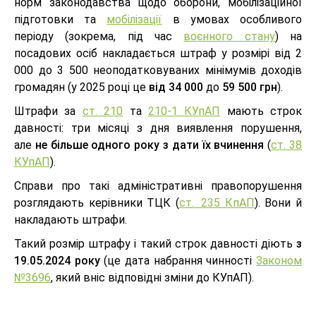
норм законодавства щодо оборони, мобілізаційної
підготовки та
мобілізації
в умовах особливого
періоду (зокрема, під час
воєнного стану
) на
посадових осіб накладається штраф у розмірі від 2
000 до 3 500 неоподатковуваних мінімумів доходів
громадян (у 2025 році це
від 34 000
до
59 500 грн
).
Штрафи за
ст. 210
та
210-1 КУпАП
мають строк
давності: три місяці з дня виявлення порушення,
але
не більше одного року з дати їх вчинення
(
ст. 38
КУпАП
).
Справи про такі адміністративні правопорушення
розглядають керівники ТЦК (
ст. 235 КпАП
). Вони й
накладають штрафи.
Такий розмір штрафу і такий строк давності діють
з
19.05.2024 року
(це дата набрання чинності
Законом
№3696
, який вніс відповідні зміни до КУпАП).