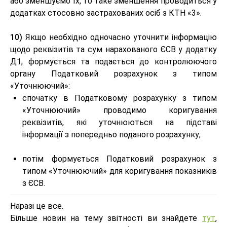
або зменшуємо їх, то таке зменшення проводиться у
додатках стосовно застрахованих осіб з КТН «3».
10)
Якщо необхідно одночасно уточнити інформацію
щодо реквізитів та сум нарахованого ЄСВ у додатку
Д1, формується та подається до контролюючого
органу Податковий розрахунок з типом
«Уточнюючий»:
спочатку в Податковому розрахунку з типом
«Уточнюючий» проводимо коригування
реквізитів, які уточнюються на підставі
інформації з попередньо поданого розрахунку;
потім формується Податковий розрахунок з
типом «Уточнюючий» для коригування показників
з ЄСВ.
Наразі це все.
Більше новин на тему звітності ви знайдете
тут
,