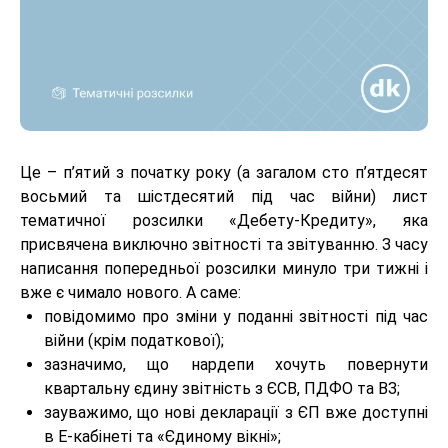
Це – п’ятий з початку року (а загалом сто п’ятдесят
восьмий та шістдесятий під час війни) лист
тематичної розсилки «Дебету-Кредиту», яка
присвячена виключно звітності та звітуванню. З часу
написання попередньої розсилки минуло три тижні і
вже є чимало нового. А саме:
повідомимо про зміни у поданні звітності під час
війни (крім податкової);
зазначимо, що нардепи хочуть повернути
квартальну єдину звітність з ЄСВ, ПДФО та ВЗ;
зауважимо, що нові декларації з ЄП вже доступні
в Е-кабінеті та «Єдиному вікні»;