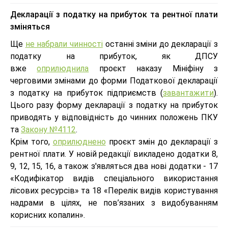
Декларації з податку на прибуток та рентної плати
зміняться
Ще
не набрали чинності
останні зміни до декларації з
податку на прибуток, як ДПСУ
вже
оприлюднила
проєкт наказу Мініфіну з
черговими змінами до форми Податкової декларації
з податку на прибуток підприємств (
завантажити
).
Цього разу форму декларації з податку на прибуток
приводять у відповідність до чинних положень ПКУ
та
Закону №4112
.
Крім того,
оприлюднено
проєкт змін до декларації з
рентної плати. У новій редакції викладено додатки 8,
9, 12, 15, 16, а також з'являться два нові додатки - 17
«Кодифікатор видів спеціального використання
лісових ресурсів» та 18 «Перелік видів користування
надрами в цілях, не пов’язаних з видобуванням
корисних копалин».