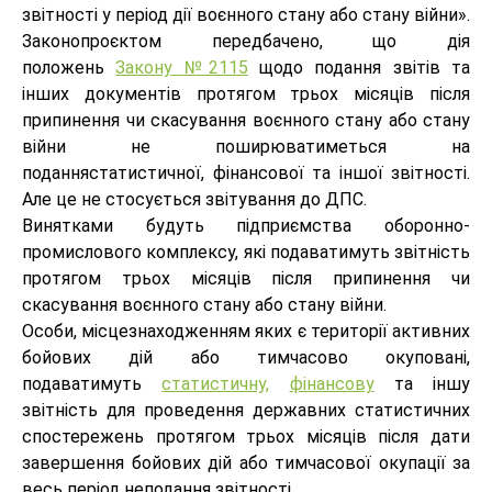
звітності у період дії воєнного стану або стану війни».
Законопроєктом передбачено, що дія
положень
Закону №2115
щодо подання звітів та
інших документів протягом трьох місяців після
припинення чи скасування воєнного стану або стану
війни не поширюватиметься на
поданнястатистичної, фінансової та іншої звітності.
Але це не стосується звітування до ДПС.
Винятками будуть підприємства оборонно-
промислового комплексу, які подаватимуть звітність
протягом трьох місяців після припинення чи
скасування воєнного стану або стану війни.
Особи, місцезнаходженням яких є території активних
бойових дій або тимчасово окуповані,
подаватимуть
статистичну,
фінансову
та іншу
звітність для проведення державних статистичних
спостережень протягом трьох місяців після дати
завершення бойових дій або тимчасової окупації за
весь період неподання звітності.