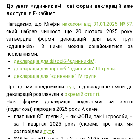
До уваги «єдинників»! Нові форми декларацій вже
доступні в Е-кабінеті
Нагадаємо, що Мінфін
наказом від 31.01.2025 №57
,
який набрав чинності ще 20 лютого 2025 року,
затвердив форми декларацій для всіх груп
«єдинників». З ними можна ознайомитися за
посиланнями:
декларація для фізосіб-"єдинників";
декларація для юросіб-"єдинників" ІІІ групи;
декларація для "єдинників" IV групи.
Про це ми повідомляли
тут
, а докладніше зміни до
декларацій розглянули в
окремій статті.
Нові форми декларацій подаються за звітні
(податкові) періоди з 2025 року. А саме:
платники ЄП групи 3, – як ФОПи, так і юрособи, –
за І квартал 2025 року (окремо про них ми
розповідали
тут
);
ФОПи на ЄП груп 1 і 2 - за 2025 рік, подаючи