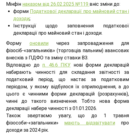
Мінфін
наказом від 26.02.2025 №119
вніс зміни до:
форми
Податкової декларації про майновий стан і
доходи
;
Інструкції щодо заповнення податкової
декларації про майновий стан і доходи.
Форму
оновили
через запровадження для
фізосіб-«загальників» (торговців пальним) авансових
внесків з ПДФО та зміну ставки ВЗ.
Відповідно до
п. 46.6 ПКУ
нові форми декларацій
набирають чинності для складання звітності за
податковий період, що настає за податковим
періодом, у якому відбулося їх оприлюднення, а до
цього є чинними форми декларацій (розрахунків),
чинні до такого визначення. Тобто нова форма
декларації набере чинності з 01.01.2026.
Також звертаємо увагу, що до 1 травня
фізособи-«загальники»
мають відзвітувати
про
доходи за 2024 рік.