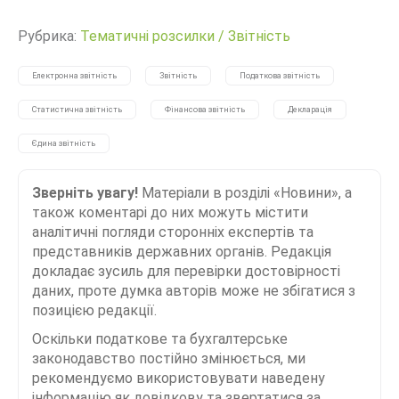
Рубрика:
Тематичні розсилки
/
Звітність
Електронна звітність
Звітність
Податкова звітність
Статистична звітність
Фінансова звітність
Декларація
Єдина звітність
Зверніть увагу!
Матеріали в розділі «Новини», а
також коментарі до них можуть містити
аналітичні погляди сторонніх експертів та
представників державних органів. Редакція
докладає зусиль для перевірки достовірності
даних, проте думка авторів може не збігатися з
позицією редакції.
Оскільки податкове та бухгалтерське
законодавство постійно змінюється, ми
рекомендуємо використовувати наведену
інформацію як довідкову та звертатися за