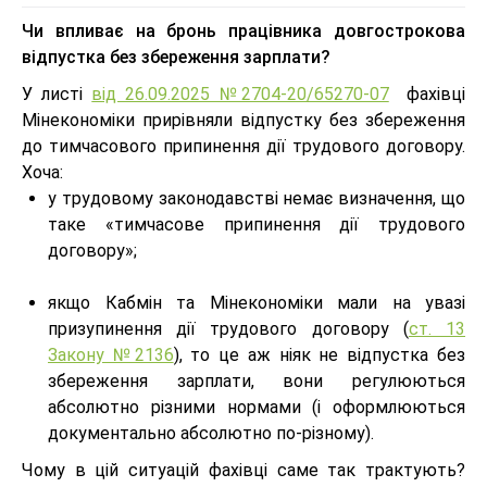
Чи впливає на бронь працівника довгострокова
відпустка без збереження зарплати?
У листі
від 26.09.2025 №2704-20/65270-07
фахівці
Мінекономіки прирівняли відпустку без збереження
до тимчасового припинення дії трудового договору.
Хоча:
у трудовому законодавстві немає визначення, що
таке «тимчасове припинення дії трудового
договору»;
якщо Кабмін та Мінекономіки мали на увазі
призупинення дії трудового договору (
ст. 13
Закону №2136
), то це аж ніяк не відпустка без
збереження зарплати, вони регулюються
абсолютно різними нормами (і оформлюються
документально абсолютно по-різному).
Чому в цій ситуацій фахівці саме так трактують?