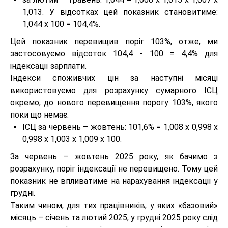
1,013. У відсотках цей показник становитиме:
1,044 х 100 = 104,4%.
Цей показник перевищив поріг 103%, отже, ми
застосовуємо відсоток 104,4 - 100 = 4,4% для
індексації зарплати.
Індекси споживчих цін за наступні місяці
використовуємо для розрахунку сумарного ІСЦ
окремо, до нового перевищення порогу 103%, якого
поки що немає.
ІСЦ за червень – жовтень: 101,6% = 1,008 х 0,998 х
0,998 х 1,003 х 1,009 х 100.
За червень – жовтень 2025 року, як бачимо з
розрахунку, поріг індексації не перевищено. Тому цей
показник не впливатиме на нарахування індексації у
грудні.
Таким чином, для тих працівників, у яких «базовий»
місяць – січень та лютий 2025, у грудні 2025 року слід