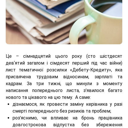
Це – сімнадцятий цього року (сто шістдесят
девʼятий загалом і сімдесят перший під час війни)
лист тематичної розсилки «Дебету-Кредиту», яка
присвячена трудовим відносинам, зарплаті та
кадрам. За три тижні, що минули з моменту
написання попереднього листа, з’явилося багато
нового та цікавого на цю тему. А саме:
дізнаємося, як провести заміну керівника у разі
смерті попереднього без ризиків та проблем;
роз’яснимо, чи впливає на бронь працівника
довгострокова відпустка без збереження