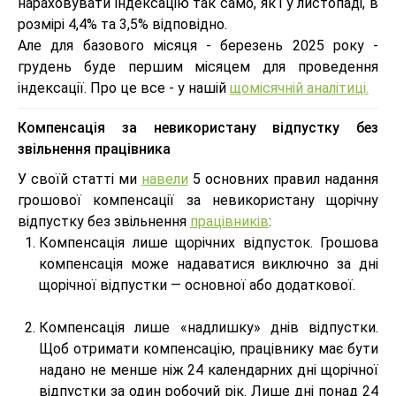
нараховувати індексацію так само, як і у листопаді, в
розмірі 4,4% та 3,5% відповідно.
Але для базового місяця - березень 2025 року -
грудень буде першим місяцем для проведення
індексації. Про це все - у нашій
щомісячній аналітиці.
Компенсація за невикористану відпустку без
звільнення працівника
У своїй статті ми
навели
5 основних правил надання
грошової компенсації за невикористану щорічну
відпустку без звільнення
працівників
:
Компенсація лише щорічних відпусток. Грошова
компенсація може надаватися виключно за дні
щорічної відпустки — основної або додаткової.
Компенсація лише «надлишку» днів відпустки.
Щоб отримати компенсацію, працівнику має бути
надано не менше ніж 24 календарних дні щорічної
відпустки за один робочий рік. Лише дні понад 24