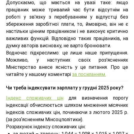
Допускаємо, що мається на увазі таке: якщо
працівник може тривалий час бути відсутнім на
роботі у зв’язку з перебуванням у відпустці без
збереження заробітної плати, то, ймовірно, він не є
настільки цінним працівником і не виконує критично
важливих функцій. Відповідно таких працівників, на
думку авторів висновку, не варто бронювати.
Водночас підкреслимо: це лише наше припущення.
Можливо, у наступних своїх роз’ясненнях
Міністерство внесе ясність у це питання. Про це
читайте у нашому коментарі
за посиланням.
Чи треба індексувати зарплату у грудні 2025 року?
Індекс споживчих цін
для визначення порогу
індексації обчислюється шляхом множення місячних
індексів споживчих цін, починаючи з лютого 2025 р.
(за розʼясненням Мінсоцполітики).
Розрахунок індексу споживчих цін:
за лютий – травень: 1,044 = 1,008 х 1,015 х 1,007 х