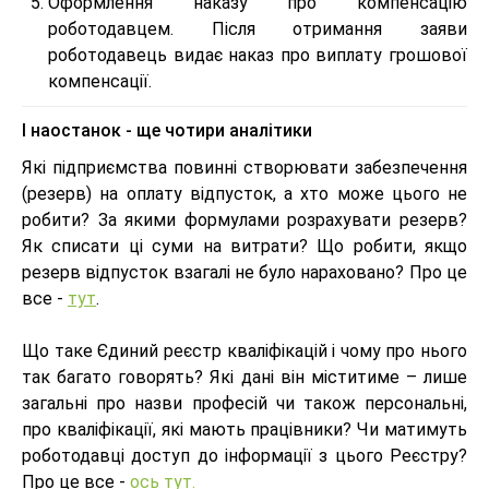
Оформлення наказу про компенсацію
роботодавцем. Після отримання заяви
роботодавець видає наказ про виплату грошової
компенсації.
І наостанок - ще чотири аналітики
Які підприємства повинні створювати забезпечення
(резерв) на оплату відпусток, а хто може цього не
робити? За якими формулами розрахувати резерв?
Як списати ці суми на витрати? Що робити, якщо
резерв відпусток взагалі не було нараховано? Про це
все -
тут
.
Що таке Єдиний реєстр кваліфікацій і чому про нього
так багато говорять? Які дані він міститиме – лише
загальні про назви професій чи також персональні,
про кваліфікації, які мають працівники? Чи матимуть
роботодавці доступ до інформації з цього Реєстру?
Про це все -
ось тут.