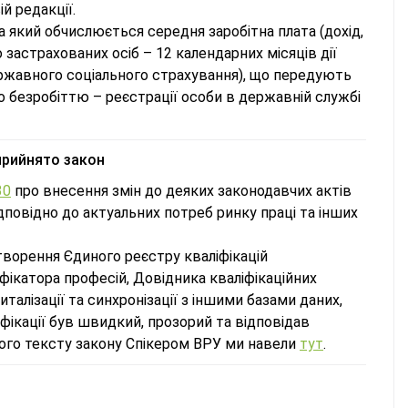
й редакції.
за який обчислюється середня заробітна плата (дохід,
 застрахованих осіб – 12 календарних місяців дії
ержавного соціального страхування), що передують
 безробіттю – реєстрації особи в державній службі
прийнято закон
30
про внесення змін до деяких законодавчих актів
дповідно до актуальних потреб ринку праці та інших
творення Єдиного реєстру кваліфікацій
фікатора професій, Довідника кваліфікаційних
италізації та синхронізації з іншими базами даних,
іфікації був швидкий, прозорий та відповідав
аного тексту закону Спікером ВРУ ми навели
тут
.