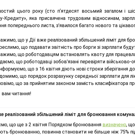
остий цього року (сто пʼятдесят восьмий загалом і шіс
у-Кредиту», яка присвячена трудовим відносинам, зарпл
ня попереднього листа, з’явилося багато нового та цікаво
ажимо, що у Дії вже реалізований збільшений ліміт для б
реслимо, що подавати звітність про борги зі зарплати будут
важимо, що роботодавцям встановлять квоту для працевла
даємо, що роботодавці зобов’язані перевіряти військово-о
нформуємо, що з 16 квітня діють нові строки зберігання д
домимо, що порядок розрахунку середньої зарплати для лі
овімо, що за прийнятим законом замість класифікатора про
 вам читання!
вже реалізований збільшений ліміт для бронювання комун
ємо, що ще з 2 квітня Порядком бронювання
визначено
, щ
ають бронюванню, повинна становити не більше ніж 75% 