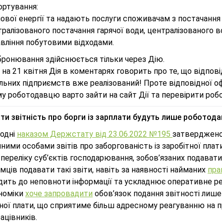
ортування:
ової енергії та надають послуги споживачам з постачання т
ралізованого постачання гарячої води, централізованого 
вління побутовими відходами.
 бронювання здійснюється тільки через Дію.
на 21 квітня Дія в коментарях говорить про те, що відпо
ьних підприємств вже реалізований! Проте відповідної оф
 роботодавцю варто зайти на сайт Дії та перевірити робо
и звітність про борги із зарплати будуть лише роботодав
годні
наказом Держстату від 23.06.2022 №195
затверджен
ими особами звітів про заборгованість із заробітної плат
 переліку суб’єктів господарювання, зобов’язаних подавати з
мців подавати такі звіти, навіть за наявності найманих
пра
дить до неповноти інформації та ускладнює оперативне р
номіки
хоче запровадити
обов’язок подання звітності лише
ної плати, що сприятиме більш адресному реагуванню на п
ацівників.