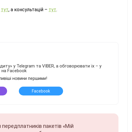
е
тут
, а консультацій –
тут
.
иту» у Telegram та VIBER, а обговорювати їх – у
в на Facebook
ливіші новини першими!
Facebook
 передплатників пакетів «Мій