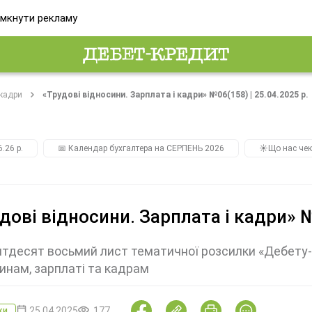
мкнути рекламу
 кадри
«Трудові відносини. Зарплата і кадри» №06(158) | 25.04.2025 р.
.26 р.
📅 Календар бухгалтера на СЕРПЕНЬ 2026
☀️Що нас чек
дові відносини. Зарплата і кадри» №
ятдесят восьмий лист тематичної розсилки «Дебету
инам, зарплаті та кадрам
25.04.2025
177
ки