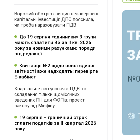
Ворожий обстріл знищив незавершені
капітальні інвестиції: ДПС пояснила,
чи треба нараховувати ПДВ
До 19 серпня «єдинники» 3 групи
мають сплатити ВЗ за ІІ кв. 2026
року за новими рахунками: поради
від редакції
Квитанції №2 щодо нової єдиної
звітності вже надходять: перевірте
Е-кабінет
Квартальне звітування з ПДВ та
складання тільки щомісячних
зведених ПН для ФОПів: проєкт
закону від Мінфіну
19 серпня – граничний строк
сплати податків за ІI квартал 2026
року