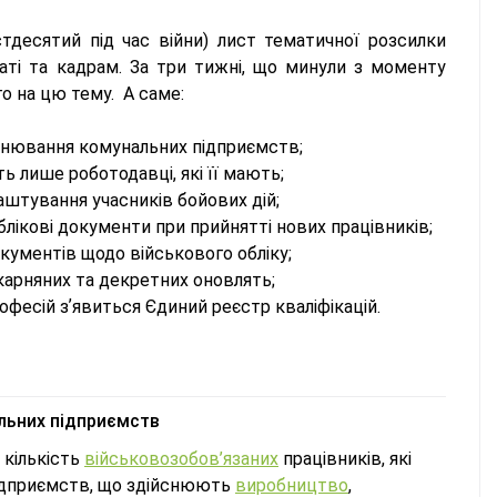
тдесятий під час війни) лист тематичної розсилки
аті та кадрам. За три тижні, що минули з моменту
го на цю тему. А саме:
ронювання комунальних підприємств;
ь лише роботодавці, які її мають;
штування учасників бойових дій;
блікові документи при прийнятті нових працівників;
окументів щодо військового обліку;
карняних та декретних оновлять;
фесій зʼявиться Єдиний реєстр кваліфікацій.
альних підприємств
о кількість
військовозобов’язаних
працівників, які
підприємств, що здійснюють
виробництво
,