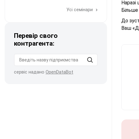
Наразі 
Усі семінари
Більше
До зуст
Ваш «Д
Перевір свого
контрагента:
сервіс надано
OpenDataBot