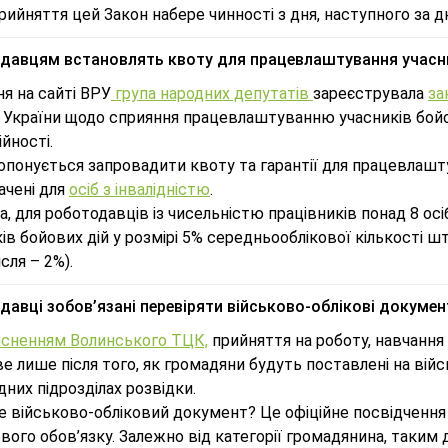
прийняття цей Закон набере чинності з дня, наступного за 
давцям встановлять квоту для працевлаштування учасни
ня на сайті ВРУ
група народних депутатів
зареєструвала
за
 України щодо сприяння працевлаштуванню учасників бойов
йності.
понується запровадити квоту та гарантії для працевлаштува
ачені для
осіб з інвалідністю
.
, для роботодавців із чисельністю працівників понад 8 о
ів бойових дій у розмірі 5% середньооблікової кількості шт
ісля – 2%).
давці зобов’язані перевіряти військово-облікові докумен
ʼясненням Волинського ТЦК,
прийняття на роботу, навчання
 лише після того, як громадяни будуть поставлені на війс
дних підрозділах розвідки.
е військово-обліковий документ? Це офіційне посвідчення
вого обов’язку. Залежно від категорії громадянина, таким