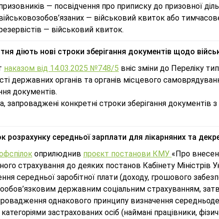
призовників — посвідчення про приписку до призовної діль
військовозобов’язаних — військовий квиток або тимчасов
резервістів — військовий квиток.
ітня діють нові строки зберігання документів щодо війсь
т
наказом від 14.03.2025 №748/5
вніс зміни до Переліку ти
сті державних органів та органів місцевого самоврядуванн
ння документів.
а, запроваджені конкретні строки зберігання документів з
к розрахунку середньої зарплати для лікарняних та декр
офспілок
оприлюднив
проєкт постанови КМУ
«Про внесен
ного страхування до деяких постанов Кабінету Міністрів 
ння середньої заробітної плати (доходу, грошового забезп
нообов’язковим державним соціальним страхуванням, за
провадження однакового принципу визначення середньоден
категоріями застрахованих осіб (наймані працівники, фізи