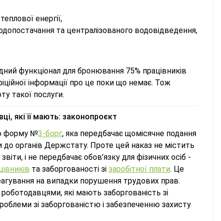
еплової енергії,
водопостачання та централізованого водовідведення,
відний функціонал для бронювання 75% працівників
іційної інформації про це поки що немає. Тож
ту такої послуги.
ці, які її мають: законопроєкт
о форму №
3-борг
, яка передбачає щомісячне подання
и до органів Держстату. Проте цей наказ не містить
віти, і не передбачає обов’язку для фізичних осіб -
цівників
та заборгованості зі
заробітної плати
. Це
еагування на випадки порушення трудових прав.
 роботодавцями, які мають заборгованість зі
роблеми зі заборгованістю і забезпеченню захисту