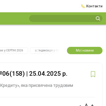
Контакти
Мої новини
ає у СЕРПНІ 2026
📈 Індексація у СЕРПНІ
2️⃣0️⃣2️⃣7️⃣ Усі ключо
06(158) | 25.04.2025 р.
-Кредиту», яка присвячена трудовим
-
A
+