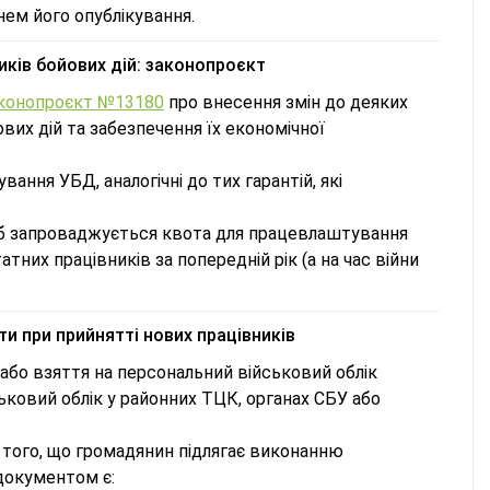
днем його опублікування.
ків бойових дій: законопроєкт
конопроєкт №13180
про внесення змін до деяких
их дій та забезпечення їх економічної
ння УБД, аналогічні до тих гарантій, які
сіб запроваджується квота для працевлаштування
атних працівників за попередній рік (а на час війни
ти при прийнятті нових працівників
 або взяття на персональний військовий облік
ьковий облік у районних ТЦК, органах СБУ або
 того, що громадянин підлягає виконанню
 документом є: