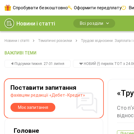
Спробувати безкоштовно
Оформити передплату
Ви
Новини і статті
Всі розділи
Новини і статті
Тематичні розсилки
Трудові відносини. Зарплата і
ВАЖЛИВІ ТЕМИ
🔉Підсумки тижня. 27-31 липня
💔 НОВИЙ (!) перелік ТОТ з 24.06
Поставити запитання
«Тру
фахівцям редакції «Дебет-Кредит»
Сто п'
Моє запитання
віднос
Головне
Підсум