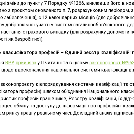
дні зміни до пункту 7 Порядку №1266, виклавши його в нові
ідно з проєктом оновленого п. 7, розрахунковим періодом, 
 забезпечення), є 12 календарних місяців (для добровільно
у добровільної участі у системі загальнообов’язкового д
настання страхового випадку (для розрахунку допомоги по
сті як безробітної).
ь класифікатора професій – Єдиний реєстр кваліфікацій: 
тня
ВРУ
прийняла
у ІІ читанні та в цілому
законопроєкт №96
 щодо вдосконалення національної системи кваліфікації ві
.
законопроєкту є впорядкування системи кваліфікації та с
ікатора професій) шляхом об'єднання Національного класи
ристик професій працівників, Реєстру кваліфікацій, їх дідж
оцес обміну та доступу до інформації про професійні квал
м ринку праці у реальному часі. Докладний аналіз підпис