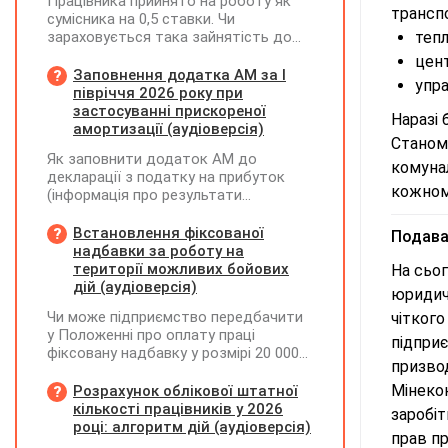
Працівника прийнято на роботу як
трансп
сумісника на 0,5 ставки. Чи
зараховується така зайнятість до
тепл
ліміту (квоти) з працевлаштування
цент
осіб з інвалідністю відповідно до
Заповнення додатка АМ за І
упра
вимог законодавства?
півріччя 2026 року при
застосуванні прискореної
Наразі
амортизації (аудіоверсія)
Станом 
Як заповнити додаток АМ до
комунал
декларації з податку на прибуток
кожному
(інформація про результати
амортизації за І півріччя 2026 року)?
Чи потрібно для цього брати дані
Встановлення фіксованої
Подават
станом на 01.01.2026 р.? Якщо до
надбавки за роботу на
окремих верстатів групи 4
території можливих бойових
На сьо
застосовується прискорена
дій (аудіоверсія)
юридичн
амортизація, чи потрібно зазначати
Чи може підприємство передбачити
чіткого
вартість усіх таких верстатів на
у Положенні про оплату праці
початок і кінець звітного періоду?
підприє
фіксовану надбавку у розмірі 20 000
При цьому щодо частини верстатів
призво
грн за роботу на території можливих
рішення про застосування
бойових дій, якщо для окремих
Мінеко
Розрахунок облікової штатної
прискореної амортизації прийнято з
посад вона перевищуватиме 50%
кількості працівників у 2026
01.01.2025 р., а щодо інших — з
заробіт
посадового окладу?
році: алгоритм дій (аудіоверсія)
01.01.2026 р.
прав пр