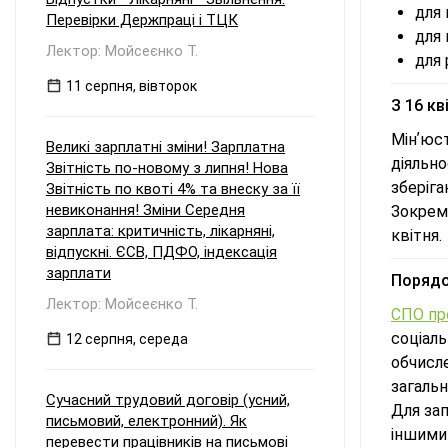
для 
Перевірки Держпраці і ТЦК
для 
Лектор: Мойсеєнко Т.
для 
11 серпня, вівторок
З 16 кв
Мінʼюс
Великі зарплатні зміни! Зарплатна
діяльно
Звітність по-новому з липня! Нова
зберіга
Звітність по квоті 4% та внеску за її
невиконання! Зміни Середня
Зокрем
зарплата: критичність, лікарняні,
квітня.
відпускні. ЄСВ, ПДФО, індексація
зарплати
Порядо
Лектор: Мойсеєнко Т.
СПО пр
соціаль
12 серпня, середа
обчисле
загаль
Сучасний трудовий договір (усний,
Для за
письмовий, електронний). Як
іншими 
перевести працівників на письмові