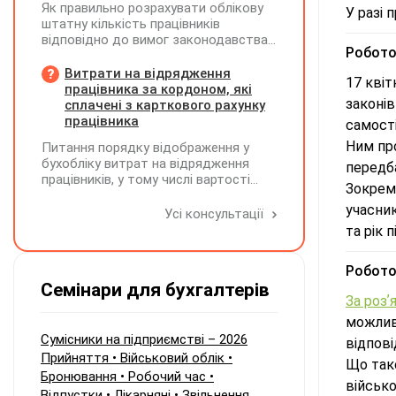
Як правильно розрахувати облікову
У разі 
штатну кількість працівників
відповідно до вимог законодавства
Робото
у 2026 році?
Витрати на відрядження
17 квіт
працівника за кордоном, які
законів
сплачені з карткового рахунку
працівника
самості
Ним про
Питання порядку відображення у
бухобліку витрат на відрядження
передб
працівників, у тому числі вартості
Зокрема
проживання в готелі, яке сплачено з
учасник
карткового рахунку працівника та
Усі консультації
підтвердження таких операцій
та рік п
первинними документами, належать
до компетенції Мінфіну
Робото
Семінари для бухгалтерів
За роз
можливе
Сумісники на підприємстві – 2026
відпові
Прийняття • Військовий облік •
Що так
Бронювання • Робочий час •
військо
Відпустки • Лікарняні • Звільнення.