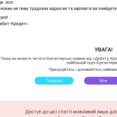
це все.
 новин на тему трудових відносин та зарплати ви знайдет
річі!
ебет-Кредит»
УВАГА!
Тепер ви можете читати бухгалтерські новини від «Дебету-Кред
найбільшій групі бухгалтері
Приєднуйтесь і дізнавайтесь найваж
Telegram
Viber
Доступ до цієї статті можливий лише для