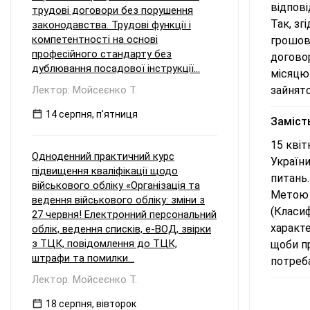
відпові
трудові договори без порушення
Так, зг
законодавства. Трудові функції і
компетентності на основі
грошове
професійного стандарту без
договор
дублювання посадової інструкції...
місяцю 
Лектор: Мойсеєнко Т.
зайнято
14 серпня, пʼятниця
Заміст
15 кві
Одноденний практичний курс
України
підвищення кваліфікації щодо
питань
військового обліку «Організація та
Метою 
ведення військового обліку: зміни з
(Класиф
27 червня! Електронний персональний
характе
облік, ведення списків, е-ВОД, звірки
з ТЦК, повідомлення до ТЦК,
щоби пр
штрафи та помилки...
потреба
Лектор: Мойсеєнко Т.
18 серпня, вівторок