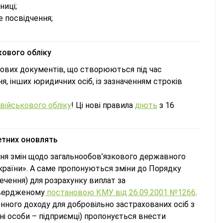
ниці;
е посвідчення;
кового обліку
пових документів, що створюються під час
я, інших юридичних осіб, із зазначенням строків
військового обліку
! Ці нові правила
діють
з 16
етних оновлять
ня змін щодо загальнообов’язкового державного
України». А саме пропонуються зміни до Порядку
ечення) для розрахунку виплат за
твердженому
постановою КМУ від 26.09.2001 №1266
.
ного доходу для добровільно застрахованих осіб з
чні особи – підприємці) пропонується внести