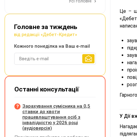
Усі головні
Це – ш
«Дебет
написан
Головне за тиждень
від редакції «Дебет-Кредит»
заув
Кожного понеділка на Ваш e-mail
підк
зау
нага
проі
пові
розп
Останні консультації
Гарного
Зарахування сумісника на 0,5
ставки до квоти
У Дії 
працевлаштування осіб з
інвалідністю у 2026 році
Нагада
(аудіоверсія)
підляг