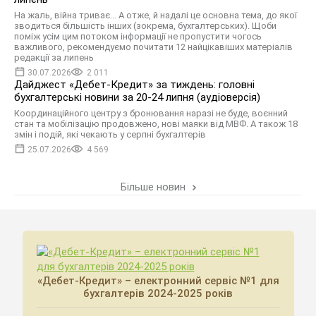
На жаль, війна триває... А отже, й надалі це основна тема, до якої
зводиться більшість інших (зокрема, бухгалтерських). Щоби
поміж усім цим потоком інформації не пропустити чогось
важливого, рекомендуємо почитати 12 найцікавіших матеріалів
редакції за липень
30.07.2026
2 011
Дайджест «Дебет-Кредит» за тиждень: головні
бухгалтерські новини за 20-24 липня (аудіоверсія)
Координаційного центру з бронювання наразі не буде, воєнний
стан та мобілізацію продовжено, нові маяки від МВФ. А також 18
змін і подій, які чекають у серпні бухгалтерів
25.07.2026
4 569
Більше новин
«Дебет-Кредит» – електронний сервіс №1 для
бухгалтерів 2024-2025 років