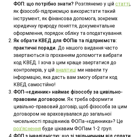
ФОП: що потрібно знати?
Розглянемо у цій
статті
,
як фізособі-підприємцю використати такий
інструмент, як фінансова допомога, зокрема:
юридичну природу поняття, документальне
оформлення, порядок обліку та оподаткування.
Як обрати КВЕД для ФОПів та підприємств:
практичні поради.
До нашого видання часто
звертаються із проханням допомогти вибрати
код КВЕД. І хоча з цим краще звертатися до
контролерів, у цій
аналітиці
ми навели ту
інформацію, яка дасть вам змогу обрати код
КВЕД самостійно!
ФОП-«єдинник» наймає фізособу за цивільно-
правовим договором.
Як треба оформити
цивільно-правовий договір, щоб фізособа за цим
договором не враховувалася до загальної
чисельності працівників ФОПа-«єдинника»? Це
роз’яснення
буде цікавим ФОПам 1-2 груп.
ФОП з інвалідністю: що зі звільненням від сплати