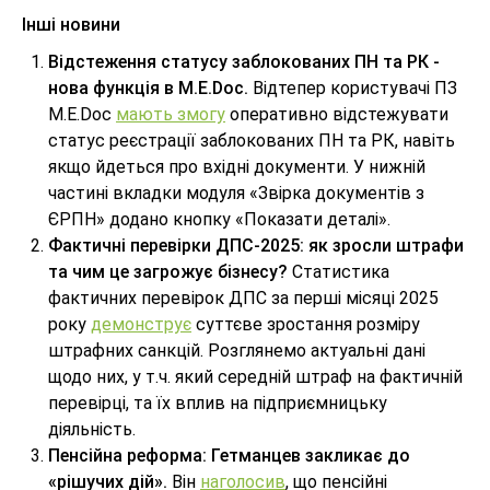
Інші новини
Відстеження статусу заблокованих ПН та РК -
нова функція в M.E.Doc.
Відтепер користувачі ПЗ
M.E.Doc
мають змогу
оперативно відстежувати
статус реєстрації заблокованих ПН та РК, навіть
якщо йдеться про вхідні документи. У нижній
частині вкладки модуля «Звірка документів з
ЄРПН» додано кнопку «Показати деталі».
Фактичні перевірки ДПС-2025: як зросли штрафи
та чим це загрожує бізнесу?
Статистика
фактичних перевірок ДПС за перші місяці 2025
року
демонструє
суттєве зростання розміру
штрафних санкцій. Розглянемо актуальні дані
щодо них, у т.ч. який середній штраф на фактичній
перевірці, та їх вплив на підприємницьку
діяльність.
Пенсійна реформа: Гетманцев закликає до
«рішучих дій».
Він
наголосив
, що пенсійні