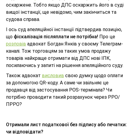
оскаржене. Тобто якщо ДПС оскаржить його в суді
вищої інстанції, ще невідомо, чим закінчиться та
судова справа.
І ось суд апеляційної інстанції підтвердив позицію,
що
фіскалізація післяплати не потрібна!
Про це
розповів
адвокат Богдан Янків у своєму Телеграм-
каналі. Тож торговцям за таких умов продажу
товарів найкраще отримати від ДПС нові ІПК,
посилаючись у запиті на рішення апеляційного суду.
Також адвокат
висловив
свою думку щодо оплати
за допомогою QR-коду. А саме чи звільняє це
продавця від застосування POS-термінала? Чи
потрібно проводити такий розрахунок через РРО/
ПРРО?
Отримали лист податкової без підпису або печатки:
чи відповідати?