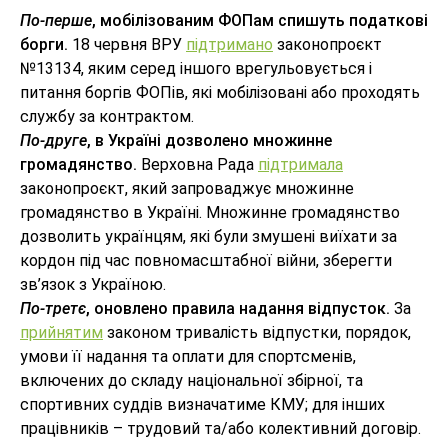
По-перше
, мобілізованим ФОПам спишуть податкові
борги.
18 червня ВРУ
підтримано
законопроєкт
№13134, яким серед іншого врегульовується і
питання боргів ФОПів, які мобілізовані або проходять
службу за контрактом.
По-друге
, в Україні дозволено множинне
громадянство.
Верховна Рада
підтримала
законопроєкт, який запроваджує множинне
громадянство в Україні. Множинне громадянство
дозволить українцям, які були змушені виїхати за
кордон під час повномасштабної війни, зберегти
зв’язок з Україною.
По-третє
, оновлено правила надання відпусток.
За
прийнятим
законом тривалість відпустки, порядок,
умови її надання та оплати для спортсменів,
включених до складу національної збірної, та
спортивних суддів визначатиме КМУ; для інших
працівників – трудовий та/або колективний договір.