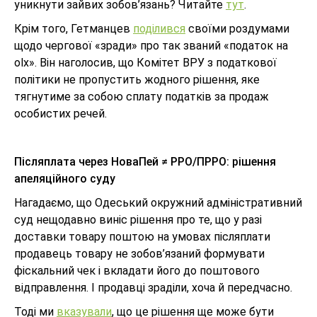
уникнути зайвих зобов’язань? Читайте
тут
.
Крім того, Гетманцев
поділився
своїми роздумами
щодо чергової «зради» про так званий «податок на
olx». Він наголосив, що Комітет ВРУ з податкової
політики не пропустить жодного рішення, яке
тягнутиме за собою сплату податків за продаж
особистих речей.
Післяплата через НоваПей ≠ РРО/ПРРО: рішення
апеляційного суду
Нагадаємо, що Одеський окружний адміністративний
суд нещодавно виніс рішення про те, що у разі
доставки товару поштою на умовах післяплати
продавець товару не зобов’язаний формувати
фіскальний чек і вкладати його до поштового
відправлення. І продавці зраділи, хоча й передчасно.
Тоді ми
вказували
, що це рішення ще може бути