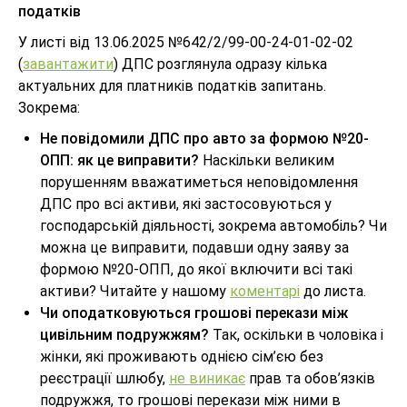
податків
У листі від 13.06.2025 №642/2/99-00-24-01-02-02
(
завантажити
) ДПС розглянула одразу кілька
актуальних для платників податків запитань.
Зокрема:
Не повідомили ДПС про авто за формою №20-
ОПП: як це виправити?
Наскільки великим
порушенням вважатиметься неповідомлення
ДПС про всі активи, які застосовуються у
господарській діяльності, зокрема автомобіль? Чи
можна це виправити, подавши одну заяву за
формою №20-ОПП, до якої включити всі такі
активи? Читайте у нашому
коментарі
до листа.
Чи оподатковуються грошові перекази між
цивільним подружжям?
Так, оскільки в чоловіка і
жінки, які проживають однією сім’єю без
реєстрації шлюбу,
не виникає
прав та обов’язків
подружжя, то грошові перекази між ними в