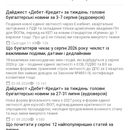
Дайджест «Дебет-Кредит» за тиждень: головні
бухгалтерські новини за 3-7 серпня (аудіоверсія)
Подання нової єдиної звітності через Е-кабінет, квартальне
звітування з ПДВ та складання тільки щомісячних зведених ПН
для ФОПів, перехід на КЕП за новим стандартом «Купина» до 1
вересня тощо. Про це (і не тільки) ми говорили минулого тижня
Сьогодні 11:30
156
Що бухгалтерів чекає у серпні 2026 року: чекліст із
важливими подіями, датами і дедлайнами
18 важливих законодавчих змін і подій, які відбудуться у серпні
2026 р. Це – подання єдиної звітності з ЄСВ, ПДФО та ВЗ за
новими формами; граничний строк звітності до ДПС за 2 квартал;
пенсія без зайвих довідок за Законом №4851-IX; нотифікація
косметики тощо
03.08.2026
15 161
Дайджест «Дебет-Кредит» за тиждень: головні
бухгалтерські новини за 27-31 липня (аудіоверсія)
Нова форма фіскального чека з 2027 року, е-форми єдиної
звітності для юросіб і ФОП, підтвердження критичності за
спрощеною процедурою, наслідки продовження воєнного стану
та інші зміни минулого тижня
01.08.2026
4 580
Що почитати у серпні: 12 найпопулярніших статей за
липень