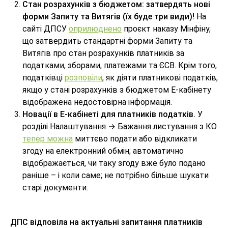
Стан розрахунків з бюджетом: затвердять нові
форми Запиту та Витягів (їх буде три види)!
На
сайті ДПСУ
оприлюднено
проєкт наказу Мінфіну,
що затвердить стандартні форми Запиту та
Витягів про стан розрахунків платників за
податками, зборами, платежами та ЄСВ. Крім того,
податківці
розповіли
, як діяти платникові податків,
якщо у стані розрахунків з бюджетом Е-кабінету
відображена недостовірна інформація.
Новації в Е-кабінеті для платників податків.
У
розділі Налаштування → Бажання листування з КО
тепер можна
миттєво подати або відкликати
згоду на електронний обмін; автоматично
відображається, чи таку згоду вже було подано
раніше – і коли саме; не потрібно більше шукати
старі документи.
ДПС відповіла на актуальні запитання платників