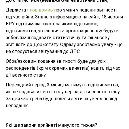
до статистики (незважаючи на воєнний стан)
Держстат
повідомив
про зміни у поданні звітності
під час війни. Згідно з інформацією на сайті, 18 червня
ВРУ підтримала закон, за яким підприємці,
підприємства, установи та організації знову будуть
зобов’язані подавати статистичну та фінансову
звітність до Держстату. Одразу звертаємо увагу - це
не стосується звітування до ДПС.
Обов’язковим подання звітності буде для усіх
респондентів (крім окремих винятків) навіть під час
дії воєнного стану.
Перехідний період 3 місяці матимуть підприємства,
які не подавали звітність у період дії воєнного стану.
За цей час треба буде подати звіти за увесь період
неподання.
Які ще закони прийняті минулого тижня?