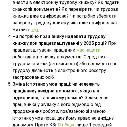
внести в електронну трудову книжку? Як подати
сканкопії документів? Як перевірити, чи трудова
книжка вже оцифрована? Чи потрібно зберігати
паперову трудову книжку, яка вже оцифрована?
Читайте
тут
.
Чи потрібно працівнику надавати трудову
книжку при працевлаштуванні у 2025 році?
При
працевлаштуванні працівник
має надати
роботодавцю низку документів. Серед них і
трудова книжка (за наявності) або відомості про
трудову діяльність з електронного реєстру
застрахованих осіб.
Зміна істотних умов праці: чи належить
працівнику вихідна допомога, якщо він
відмовився, та в якому розмірі?
Звільнення
працівника у зв’язку з його відмовою від
продовження роботи, пов’язаною зі зміною
істотних умов праці, дає йому право на вихідну
допомогу. Проте КЗпП
обіцяє
лише 1 середній