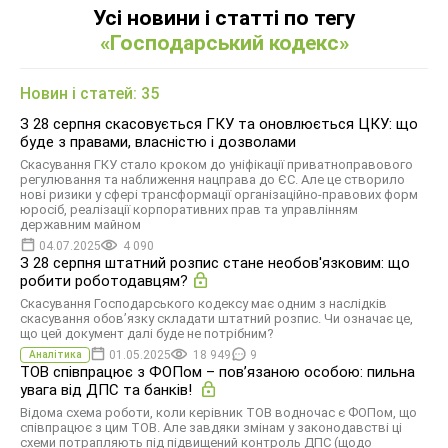
Усі новини і статті по тегу
«Господарський кодекс»
Новин і статей: 35
З 28 серпня скасовується ГКУ та оновлюється ЦКУ: що
буде з правами, власністю і дозволами
Скасування ГКУ стало кроком до уніфікації приватноправового
регулювання та наближення нацправа до ЄС. Але це створило
нові ризики у сфері трансформації організаційно-правових форм
юросіб, реалізації корпоративних прав та управлінням
державним майном
04.07.2025
4 090
З 28 серпня штатний розпис стане необов'язковим: що
робити роботодавцям?
Скасування Господарського кодексу має одним з наслідків
скасування обов’язку складати штатний розпис. Чи означає це,
що цей документ далі буде не потрібним?
01.05.2025
18 949
9
Аналітика
ТОВ співпрацює з ФОПом – пов’язаною особою: пильна
увага від ДПС та банків!
Відома схема роботи, коли керівник ТОВ водночас є ФОПом, що
співпрацює з цим ТОВ. Але завдяки змінам у законодавстві ці
схеми потрапляють під підвищений контроль ДПС (щодо