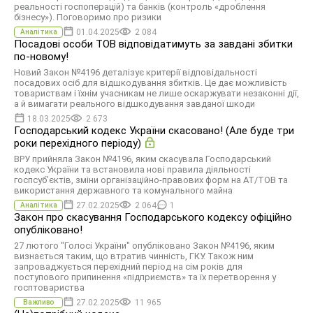
реальності госпоперацій) та банків (контроль «дроблення
бізнесу»). Поговоримо про ризики
01.04.2025
2 084
Аналітика
Посадові особи ТОВ відповідатимуть за завдані збитки
по-новому!
Новий Закон №4196 деталізує критерії відповідальності
посадових осіб для відшкодування збитків. Це дає можливість
товариствам і їхнім учасникам не лише оскаржувати незаконні дії,
а й вимагати реального відшкодування завданої шкоди
18.03.2025
2 673
Господарський кодекс України скасовано! (Але буде три
роки перехідного періоду)
ВРУ прийняла Закон №4196, яким скасувала Господарський
кодекс України та встановила нові правила діяльності
госпсуб’єктів, зміни організаційно-правових форм на АТ/ТОВ та
використання державного та комунального майна
27.02.2025
2 064
1
Аналітика
Закон про скасування Господарського кодексу офіційно
опубліковано!
27 лютого "Голосі України" опубліковано Закон №4196, яким
визнається таким, що втратив чинність, ГКУ. Також ним
запроваджується перехідний період на сім років для
поступового припинення «підприємств» та їх перетворення у
госптовариства
27.02.2025
11 965
Важливо