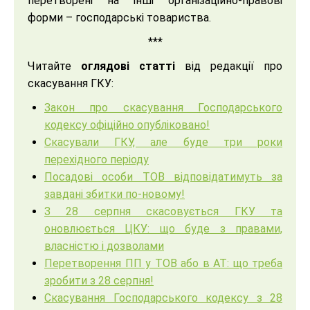
перетворені на інші організаційно-правові
форми – господарські товариства.
***
Читайте
оглядові статті
від редакції про
скасування ГКУ:
Закон про скасування Господарського
кодексу офіційно опубліковано!
Скасували ГКУ, але буде три роки
перехідного періоду
Посадові особи ТОВ відповідатимуть за
завдані збитки по-новому!
З 28 серпня скасовується ГКУ та
оновлюється ЦКУ: що буде з правами,
власністю і дозволами
Перетворення ПП у ТОВ або в АТ: що треба
зробити з 28 серпня!
Скасування Господарського кодексу з 28