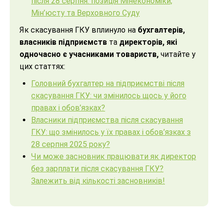
після 28 серпня: позиція Мінекономіки,
Мін’юсту та Верховного Суду
Як скасування ГКУ вплинуло на
бухгалтерів,
власників підприємств
та
директорів, які
одночасно є учасниками товариств,
читайте у
цих статтях:
Головний бухгалтер на підприємстві після
скасування ГКУ: чи змінилось щось у його
правах і обов’язках?
Власники підприємства після скасування
ГКУ: що змінилось у їх правах і обов’язках з
28 серпня 2025 року?
Чи може засновник працювати як директор
без зарплати після скасування ГКУ?
Залежить від
кількості
засновників!