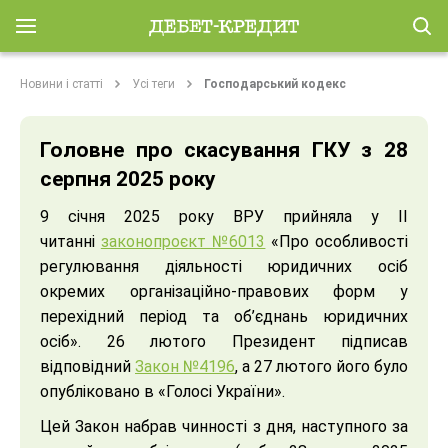
Новини і статті
Усі теги
Господарський кодекс
Головне про скасування ГКУ з 28
серпня 2025 року
9 січня 2025 року ВРУ прийняла у ІІ
читанні
законопроєкт №6013
«Про особливості
регулювання діяльності юридичних осіб
окремих організаційно-правових форм у
перехідний період та об’єднань юридичних
осіб». 26 лютого Президент підписав
відповідний
Закон №4196
, а 27 лютого його було
опубліковано в «Голосі України».
Цей Закон набрав чинності з дня, наступного за