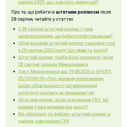
серпня 2025: що і для кого зміниться?
Про те, що робити із
штатним розписом
після
28 серпня, читайте у статтях:
З 28 серпня штатний розпис стане
необов'язковим: що робити роботодавцям?
Обов’язковий штатний розпис скасовується
з 28 серпня 2025 року! Що замість нього?
Штатний розпис треба буде складати і після
28 серпня: позиція Мінекономіки
Лист Мінекономіки від 19.08.2025 р.
№
4701-
05/55169-09
«
Про надання
роз’яснення
»
(щодо обов’язковості затвердження
штатного розпису на підприємстві)
Штатний розпис після скасування ГКУ: які
ризики у разі відмови від нього?
Від обов’язку до вибору: штатний розпис в
умовах скасування ГКУ