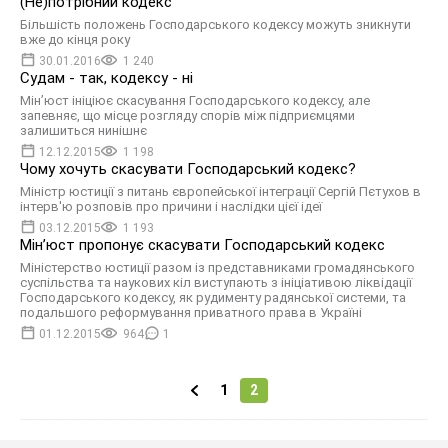
(Не)потрібний кодекс
Більшість положень Господарського кодексу можуть зникнути
вже до кінця року
30.01.2016
1 240
Судам - так, кодексу - ні
Мін’юст ініціює скасування Господарського кодексу, але
запевняє, що місце розгляду спорів між підприємцями
залишиться нинішнє
12.12.2015
1 198
Чому хочуть скасувати Господарський кодекс?
Міністр юстиції з питань європейської інтеграції Сергій Пєтухов в
інтерв'ю розповів про причини і наслідки цієї ідеї
03.12.2015
1 193
Мін’юст пропонує скасувати Господарський кодекс
Міністерство юстиції разом із представниками громадянського
суспільства та наукових кіл виступають з ініціативою ліквідації
Господарського кодексу, як рудименту радянської системи, та
подальшого реформування приватного права в Україні
01.12.2015
964
1
1
2