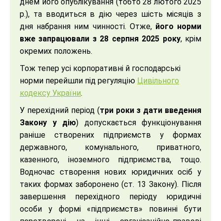
днем його опублікування (тобто 28 лютого 2025
р.), та вводиться в дію через шість місяців з
дня набрання ним чинності. Отже,
його норми
вже запрацювали з 28 серпня 2025 року
, крім
окремих положень.
Тож тепер усі корпоративні й господарські
норми перейшли під регуляцію
Цивільного
кодексу України
.
У перехідний період (
три роки з дати введення
Закону у дію
) допускається функціонування
раніше створених підприємств у формах
державного, комунального, приватного,
казенного, іноземного підприємства, тощо.
Водночас створення нових юридичних осіб у
таких формах заборонено (ст. 13 Закону). Після
завершення перехідного періоду юридичні
особи у формі «підприємств» повинні бути