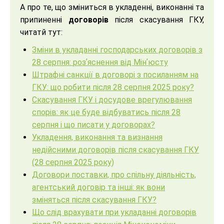
А про те, що зміниться в укладенні, виконанні та
припиненні
договорів
після скасування ГКУ,
читатй тут:
Зміни в укладанні господарських договорів з
28 серпня:
роз
ʼ
яснення
від
Мін
ʼ
юсту
Штрафні санкції в договорі з посиланням на
ГКУ: що робити після 28 серпня 2025 року?
Скасування ГКУ і досудове врегулювання
спорів: як це буде відбуватись після 28
серпня і що писати у договорах?
Укладення, виконання та визнання
недійсними договорів після
скасування ГКУ
(28 серпня 2025 року)
Договори поставки, про спільну діяльність,
агентський договір та інші: як вони
зміняться після скасування ГКУ?
Що слід врахувати при укладанні договорів