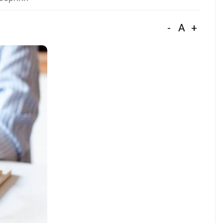
-
A
+