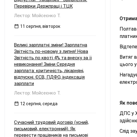
Перевірки Держпраці і ТЦК
Лектор: Мойсеєнко Т.
Отрима
11 серпня, вівторок
Полтав
платни
Великі зарплатні зміни! Зарплатна
Відтепе
Звітність по-новому з липня! Нова
Витяг в
Звітність по квоті 4% та внеску за її
невиконання! Зміни Середня
цього у
зарплата: критичність, лікарняні,
Нагаду
відпускні. ЄСВ, ПДФО, індексація
електро
зарплати
Лектор: Мойсеєнко Т.
Як пов
12 серпня, середа
ДПС у Х
здійсню
Сучасний трудовий договір (усний,
письмовий, електронний). Як
Слід за
перевести працівників на письмові