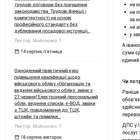
на к
трудові договори без порушення
законодавства. Трудові функції і
на п
компетентності на основі
за н
професійного стандарту без
на з
дублювання посадової інструкції...
у за
Лектор: Мойсеєнко Т.
А івано
14 серпня, пʼятниця
суми єд
єдиний 
Одноденний практичний курс
підвищення кваліфікації щодо
Чи пот
військового обліку «Організація та
ведення військового обліку: зміни з
Раніше 
27 червня! Електронний персональний
обов’я
облік, ведення списків, е-ВОД, звірки
здійсню
з ТЦК, повідомлення до ТЦК,
переві
штрафи та помилки...
ДПС у 
Лектор: Мойсеєнко Т.
послуг 
18 серпня, вівторок