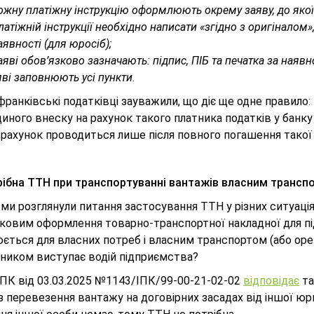
ожну платіжну інструкцію оформлюють окрему заяву, до якої 
латіжній інструкції необхідно написати «згідно з оригіналом»,
аявності (для юросіб);
аяві обов’язково зазначають: підпис, ПІБ та печатка за наявно
яві заповнюють усі пункти.
франківські податківці зауважили, що діє ще одне правило
иного внеску на рахунок такого платника податків у банку
рахунок проводиться лише після повного погашення такої 
рібна ТТН при транспортуванні вантажів власним трансп
ми розглянули питання застосування ТТН у різних ситуаці
зковим оформлення товарно-транспортної накладної для пі
ється для власних потреб і власним транспортом (або орен
зником виступає водій підприємства?
ІПК від 03.03.2025 №1143/ІПК/99-00-21-02-02
відповідає
та
з перевезення вантажу на договірних засадах від іншої юри