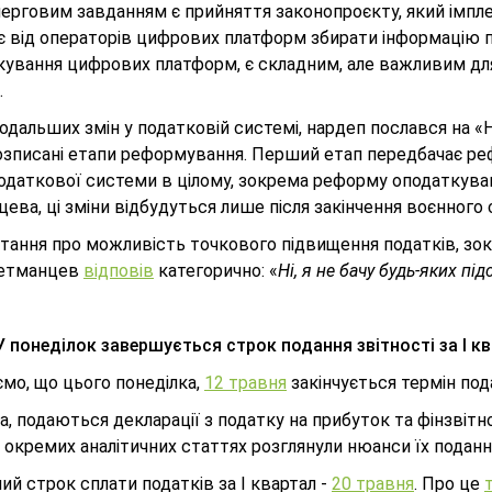
ерговим завданням є прийняття законопроєкту, який імпл
є від операторів цифрових платформ збирати інформацію п
кування цифрових платформ, є складним, але важливим для
.
дальших змін у податковій системі, нардеп послався на «Н
розписані етапи реформування. Перший етап передбачає ре
одаткової системи в цілому, зокрема реформу оподаткуванн
ева, ці зміни відбудуться лише після закінчення воєнного 
тання про можливість точкового підвищення податків, зок
Гетманцев
відповів
категорично: «
Ні, я не бачу будь-яких пі
У понеділок завершується строк подання звітності за I к
мо, що цього понеділка,
12 травня
закінчується термін пода
, подаються декларації з податку на прибуток та фінзвітнос
 окремих аналітичних статтях розглянули нюанси їх подання,
ий строк сплати податків за І квартал -
20 травня
. Про це