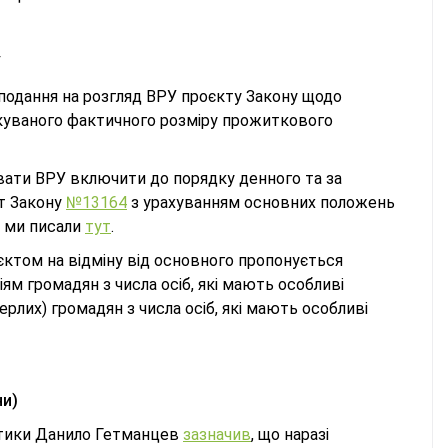
У
подання на розгляд ВРУ проєкту Закону щодо
чікуваного фактичного розміру прожиткового
вати ВРУ включити до порядку денного та за
кт Закону
№13164
з урахуванням основних положень
т ми писали
тут
.
єктом на відміну від основного пропонується
м громадян з числа осіб, які мають особливі
рлих) громадян з числа осіб, які мають особливі
ни)
літики Данило Гетманцев
зазначив
, що наразі