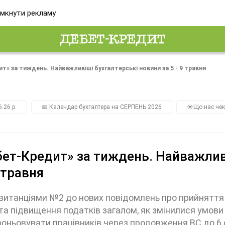
мкнути рекламу
т» за тиждень. Найважливіші бухгалтерські новини за 5 - 9 травня
.26 р.
📅 Календар бухгалтера на СЕРПЕНЬ 2026
☀️Що нас чек
ет-Кредит» за тиждень. Найважливі
9 травня
витанціями №2 до нових повідомлень про прийняття 
та підвищення податків загалом, як змінилися умови 
оньовувати працівників через продовження ВС до 6