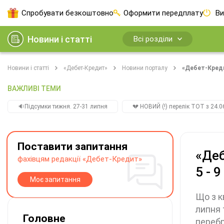
Спробувати безкоштовно
Оформити передплату
Ви
Новини і статті
Всі розділи
Новини і статті
«Дебет-Кредит»
Новини порталу
«Дебет-Креди
ВАЖЛИВІ ТЕМИ
🔉Підсумки тижня. 27-31 липня
💔 НОВИЙ (!) перелік ТОТ з 24.06
Поставити запитання
«Деб
фахівцям редакції «Дебет-Кредит»
5 - 
Моє запитання
Що з к
липня 
Головне
перебр