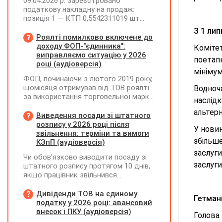
09.04.2026 р. зареєстровано
податкову накладну на продаж:
позиція 1 — КТП 0,5542311019 шт
(ціна 373885,82, сума 207219,15, ПДВ
З 1 ли
41443,83); позиція 2 —
Роялті помилково включене до
трансформатор 1 шт (ціна 201130,20,
доходу ФОП-"єдинника":
Коміте
сума 201130,20, ПДВ 40226,04).
виправляємо ситуацію у 2026
поетапн
25.06.2026 р. покупець повернув
році (аудіоверсія)
мінімум
трансформатор. Як правильно
ФОП, починаючи з лютого 2019 року,
скласти розрахунок коригування?
щомісяця отримував від ТОВ роялті
Водноч
за використання торговельної марки.
наслід
Усі отримані суми ФОП включав до
альтер
доходу платника ЄП та
Виведення посади зі штатного
оподатковував за ставкою 5%.
розпису у 2026 році після
У новин
Водночас ТОВ при виплаті роялті не
звільнення: терміни та вимоги
збільше
утримувало ПДФО та ВЗ. Як зараз
КЗпП (аудіоверсія)
можна виправити цю ситуацію? Чи
заслуги
Чи обов’язково виводити посаду зі
потрібно відображати отримані суми
заслуг
штатного розпису протягом 10 днів,
у декларації "єдинника" за II квартал
якщо працівник звільнився
2026 року? Чи можуть виникнути
(розрахувався)?
питання з боку ДПС, якщо цього не
Дивіденди ТОВ на єдиному
зробити?
Гетманц
податку у 2026 році: авансовий
внесок і ПКУ (аудіоверсія)
Голова 