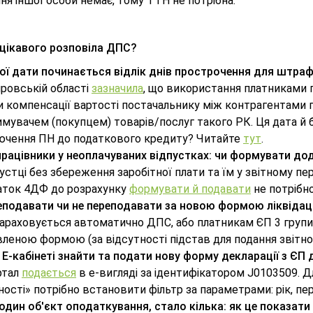
ня іншої особи немає, тому ТТН не потрібна.
цікавого розповіла ДПС?
кої дати починається відлік днів прострочення для штраф
ровській області
зазначила
, що використання платниками 
и компенсації вартості постачальнику між контрагентами
мувачем (покупцем) товарів/послуг такого РК. Ця дата й б
ючення ПН до податкового кредиту? Читайте
тут
.
 працівники у неоплачуваних відпустках: чи формувати д
устці без збереження заробітної плати та їм у звітному пер
аток 4ДФ до розрахунку
формувати й подавати
не потрібно
еподавати чи не переподавати за новою формою ліквідац
араховується автоматично ДПС, або платникам ЄП 3 групи
леною формою (за відсутності підстав для подання звітно
 Е-кабінеті знайти та подати нову форму декларації з ЄП
ртал
подається
в е-вигляді за ідентифікатором J0103509. 
ності» потрібно встановити фільтр за параметрами: рік, пе
один об'єкт оподаткування, стало кілька: як це показат