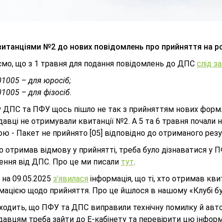
витанціями №2 до нових повідомлень про прийняття на р
ємо, що з 1 травня для подання повідомлень до ДПС
слід з
1005 – для юросіб;
1005 – для фізосіб.
 ДПС та ПФУ щось пішло не так з прийняттям нових форм. 
авці не отримували квитанції №2. А 5 та 6 травня почали на
ю - Пакет не прийнято [05] відповідно до отриманого резу
о отримав відмову у прийнятті, треба було дізнаватися у ПФ
ення від ДПС. Про це ми писали
тут
.
 на 09.05.2025
з’явилася
інформація, що ті, хто отримав кв
мацією щодо прийняття. Про це йшлося в нашому «Клубі бу
одить, що ПФУ та ДПС виправили технічну помилку й автом
давцям треба зайти до Е-кабінету та перевірити цю інфор