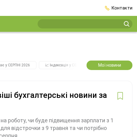
Контакти
Мої новини
ає у СЕРПНІ 2026
📈 Індексація у СЕРПНІ
2️⃣0️⃣2️⃣7️⃣ Усі ключо
ші бухгалтерські новини за
на роботу, чи буде підвищення зарплати з 1
для відстрочки з 9 травня та чи потрібно
 серпня