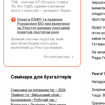
ТОВ - платник ЄП (ІІІ група, ставка
першоч
5%, без ПДВ), єдиним учасником
вимага
якого є юрособа — резидент України,
оподат
у 2026 році планує розподілити та
виплатити дивіденди за рахунок
простір
Сплата ПДФО та подання
нерозподіленого прибутку 2024–2025
Розрахунку ЮО при включенні
Щодо по
років у сумі 15 млн грн. Які податкові
до Реєстру великих платників
наслідки виникають у ТОВ-емітента?
податків протягом року
чітко 
зміни п
Великий платник податків, який
протягом бюджетного року
Гетманц
включений до Реєстру великих
платників податків, сплачує ПДФО за
На запи
місцем попереднього обліку, а
Усі консультації
Ради, 
Податковий розрахунок подає за
новим (основним) місцем обліку
Увага! 
Семінари для бухгалтерів
Нагадує
Зокрема
Сумісники на підприємстві – 2026
Прийняття • Військовий облік •
тощо. В
Бронювання • Робочий час •
Граничн
Відпустки • Лікарняні • Звільнення.