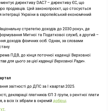
ементує директиву DAС7 – директиву ЄС, що
ро продавців. Цей законопроєкт, що стосується
 інтеграції України в європейський економічний
аціональну стратегію доходів до 2030 року», де
формування Митної та Податкової служб, а другий –
я доходів фізичних осіб. Однак, за словами
стану.
рема ПДВ, до кінця поточної каденції Верховної
дстав для цього за цієї каденції Верховної Ради
».
вартал
ння звітності до ДПС за I квартал 2025.
ті, декларації платників ЄП 3 групи, з рентної плати
 а всіх їх зібрали в окремій
добірці
.
тут
.