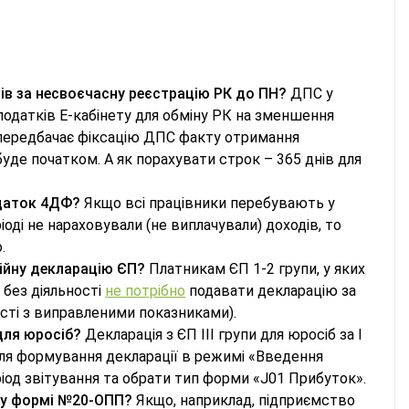
ів за несвоєчасну реєстрацію РК до ПН?
ДПС у
податків Е-кабінету для обміну РК на зменшення
 передбачає фіксацію ДПС факту отримання
уде початком. А як порахувати строк – 365 днів для
одаток 4ДФ?
Якщо всі працівники перебувають у
іоді не нараховували (не виплачували) доходів, то
.
ійну декларацію ЄП?
Платникам ЄП 1-2 групи, у яких
 без діяльності
не потрібно
подавати декларацію за
сті з виправленими показниками).
 для юросіб?
Декларація з ЄП ІІІ групи для юросіб за І
Для формування декларації в режимі «Введення
ріод звітування та обрати тип форми «J01 Прибуток».
и у формі №20-ОПП?
Якщо, наприклад, підприємство