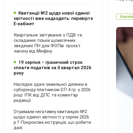
Квитанції №2 щодо нової єдиної
Важли
звітності вже надходять: перевірте
Е-кабінет
Квартальне звітування з ПДВ та
складання тільки щомісячних
зведених ПН для ФОПів: проєкт
закону від Мінфіну
19 серпня – граничний строк
сплати податків за ІI квартал 2026
року
Наслідки здачі земельної ділянки в
суборенду платником ЄП 4 гр. у 2026
році: ІПК від ДПС та коментар
редакції
Отримали негативну квитанцію №2
щодо єдиної звітності у серпні 2026
р.? Покрокова інструкція, що робити
далі