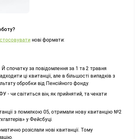
оботу?
астосовувати
нові формати:
Й спочатку за повідомлення за 1 та 2 травня
дходити ці квитанції, але в більшості випадків з
льтату обробки від Пенсійного фонду.
У - чи світиться він, як прийнятий, та чекати
итанції з помилкою 05, отримали нову квитанцію №2
хгалтерів» у Фейсбуці.
атично розіслали нові квитанції. Тому
мацію.