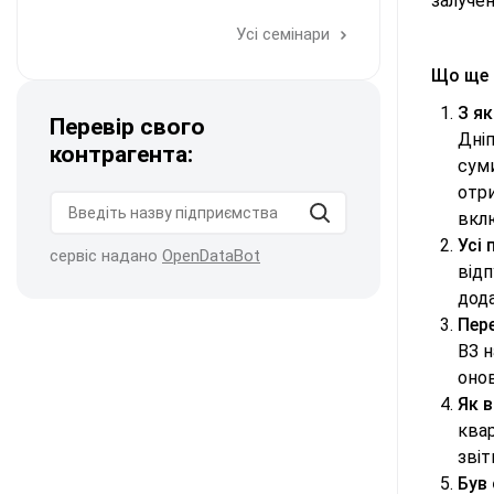
залучен
Усі семінари
Що ще 
З я
Перевір свого
Дніп
контрагента:
сум
отри
вкл
Усі
сервіс надано
OpenDataBot
відп
дод
Пер
ВЗ н
онов
Як в
ква
звіт
Був 