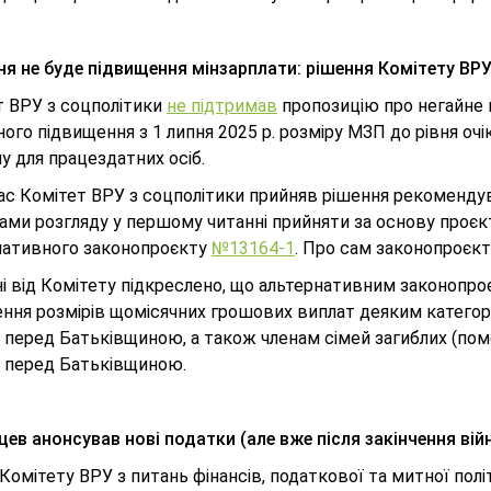
пня не буде підвищення мінзарплати: рішення Комітету ВР
т ВРУ з соцполітики
не підтримав
пропозицію про негайне 
ого підвищення з 1 липня 2025 р. розміру МЗП до рівня о
у для працездатних осіб.
ас Комітет ВРУ з соцполітики прийняв рішення рекоменду
ками розгляду у першому читанні прийняти за основу проє
нативного законопроєкту
№13164-1
. Про сам законопроєк
і від Комітету підкреслено, що альтернативним законопро
ння розмірів щомісячних грошових виплат деяким категорія
 перед Батьківщиною, а також членам сімей загиблих (поме
и перед Батьківщиною.
ев анонсував нові податки (але вже після закінчення вій
Комітету ВРУ з питань фінансів, податкової та митної по