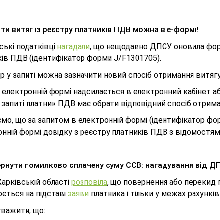
ти витяг із реєстру платників ПДВ можна в е-формі!
ські податківці
нагадали
, що нещодавно ДПСУ оновила фор
ків ПДВ (ідентифікатор форми J/F1301705).
р у запиті можна зазначити новий спосіб отримання витягу
 електронній формі надсилається в електронний кабінет а
 запиті платник ПДВ має обрати відповідний спосіб отрима
ємо, що за запитом в електронній формі (ідентифікатор 
нній формі довідку з реєстру платників ПДВ з відомостями
ернути помилково сплачену суму ЄСВ: нагадування від Д
арківській області
розповіла
, що повернення або перекид
ється на підставі
заяви
платника і тільки у межах рахунків
уважити, що: