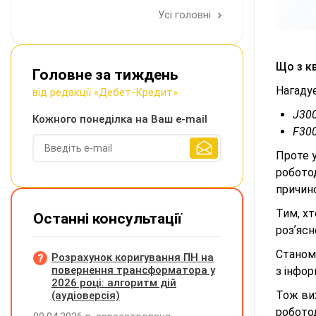
Усі головні
Що з к
Головне за тиждень
Нагаду
від редакції «Дебет-Кредит»
J300
Кожного понеділка на Ваш e-mail
F300
Проте у
роботод
причино
Тим, хт
Останні консультації
розʼясн
Станом
Розрахунок коригування ПН на
повернення трансформатора у
з інфор
2026 році: алгоритм дій
Тож вих
(аудіоверсія)
робото