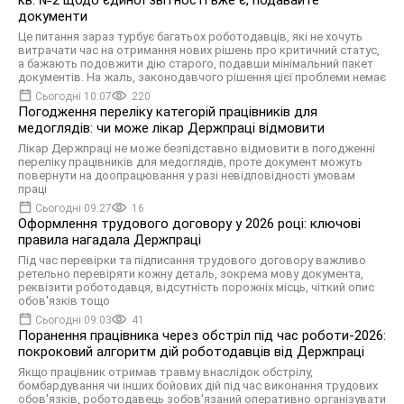
документи
Це питання зараз турбує багатьох роботодавців, які не хочуть
витрачати час на отримання нових рішень про критичний статус,
а бажають подовжити дію старого, подавши мінімальний пакет
документів. На жаль, законодавчого рішення цієї проблеми немає
Сьогодні 10:07
220
Погодження переліку категорій працівників для
медоглядів: чи може лікар Держпраці відмовити
Лікар Держпраці не може безпідставно відмовити в погодженні
переліку працівників для медоглядів, проте документ можуть
повернути на доопрацювання у разі невідповідності умовам
праці
Сьогодні 09:27
16
Оформлення трудового договору у 2026 році: ключові
правила нагадала Держпраці
Під час перевірки та підписання трудового договору важливо
ретельно перевіряти кожну деталь, зокрема мову документа,
реквізити роботодавця, відсутність порожніх місць, чіткий опис
обов'язків тощо
Сьогодні 09:03
41
Поранення працівника через обстріл під час роботи-2026:
покроковий алгоритм дій роботодавців від Держпраці
Якщо працівник отримав травму внаслідок обстрілу,
бомбардування чи інших бойових дій під час виконання трудових
обов'язків, роботодавець зобов'язаний оперативно організувати