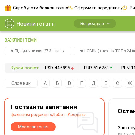
Спробувати безкоштовно
Оформити передплату
Ви
Новини і статті
Всі розділи
ВАЖЛИВІ ТЕМИ
🔉Підсумки тижня. 27-31 липня
💔 НОВИЙ (!) перелік ТОТ з 24.06
Курси валют
USD
44.6895
EUR
51.6253
PLN
1
Словник
А
Б
В
Г
Д
Е
Є
Ж
Поставити запитання
Остан
фахівцям редакції «Дебет-Кредит»
Моє запитання
Застосу