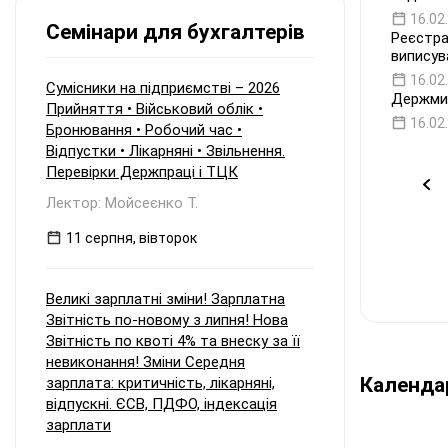
оподаткування?
16.02
Семінари для бухгалтерів
Реєстра
виписув
16.02
Сумісники на підприємстві – 2026
Держмит
Прийняття • Військовий облік •
16.02
Бронювання • Робочий час •
Відпустки • Лікарняні • Звільнення.
Перевірки Держпраці і ТЦК
Лектор: Мойсеєнко Т.
11 серпня, вівторок
Великі зарплатні зміни! Зарплатна
Звітність по-новому з липня! Нова
Звітність по квоті 4% та внеску за її
невиконання! Зміни Середня
Календа
зарплата: критичність, лікарняні,
відпускні. ЄСВ, ПДФО, індексація
зарплати