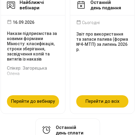
Найближчі
Останній
вебінари
день подання
16.09.2026
Сьогодні
Накази підприємства за
Звіт про використання
новими формами
та запаси палива (форма
Мінюсту: класифікація,
№4-МТП) за липень 2026
строки зберігання,
р.
засвідчення копій та
витягів із наказів
Спікер: Загорецька
Олена
Перейти до вебінару
Перейти до всіх
Останній
день сплати