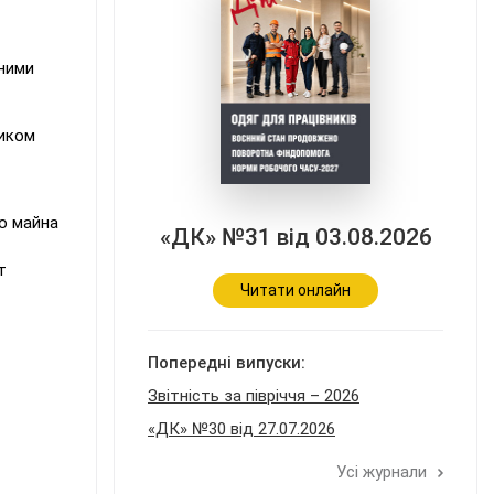
тними
ником
о майна
«ДК» №31 від 03.08.2026
т
Читати онлайн
Попередні випуски:
Звітність за півріччя – 2026
«ДК» №30 від 27.07.2026
Усі журнали