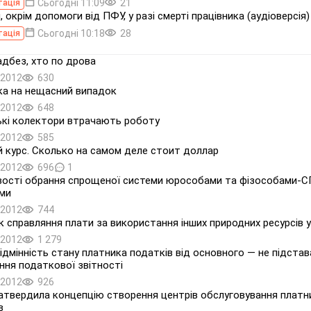
Сьогодні 11:09
21
тація
 окрім допомоги від ПФУ, у разі смерті працівника (аудіоверсія)
Сьогодні 10:18
28
тація
адбез, хто по дрова
.2012
630
а на нещасний випадок
.2012
648
ькі колектори втрачають роботу
.2012
585
 курс. Сколько на самом деле стоит доллар
.2012
696
1
ості обрання спрощеної системи юрособами та фізособами-
ми
.2012
744
 справляння плати за використання інших природних ресурсів у 
.2012
1 279
ідмінність стану платника податків від основного — не підстав
ння податкової звітності
.2012
926
твердила концепцію створення центрів обслуговування платн
в