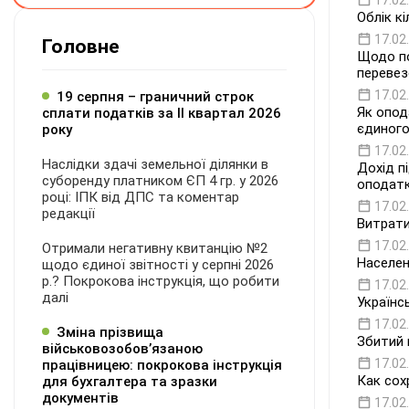
17.02
Облік к
17.02
Головне
Щодо по
перевез
17.02
19 серпня – граничний строк
Як опод
сплати податків за ІI квартал 2026
єдиного
року
17.02
Наслідки здачі земельної ділянки в
Дохід п
суборенду платником ЄП 4 гр. у 2026
оподатк
році: ІПК від ДПС та коментар
17.02
редакції
Витрати
17.02
Отримали негативну квитанцію №2
Населен
щодо єдиної звітності у серпні 2026
р.? Покрокова інструкція, що робити
17.02
далі
Українс
17.02
Зміна прізвища
Збитий 
військовозобов’язаною
17.02
працівницею: покрокова інструкція
Как сох
для бухгалтера та зразки
документів
17.02