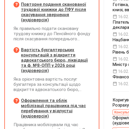
Повторне подання сканованої
Готівка
трудової книжки до ПФУ після
книзі, 
скасування звернення
16.02
(аудіоверсія)
Платель
деклар
Як правильно подати скановану
трудову книжку до Пенсійного фонду
16.02
після скасування попереднього
Нацбанк
звернення через відсутність підпису
16.02
на титульній сторінці — надсилати
Вартість бухгалтерських
Рівень б
лише виправлену сторінку чи всю
консультацій з відкриття
16.02
трудову книжку заново?
адвокатського бюро, ліквідації
Міністр
та ф. №8-ОПП у 2026 році
(аудіоверсія)
16.02
Фінансо
Яка орієнтовна вартість послуг
16.02
бухгалтера за консультації щодо
відкриття адвокатського бюро,
ліквідації незалежної адвокатської
діяльності та подання звіту за
Коригув
Оформлення та облік
формою №8-ОПП?
Розраху
мобілізації працівника під час
перебування у відпустці
Консуль
(аудіоверсія)
Оформле
(аудіове
Працівника мобілізували під час