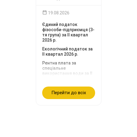
19.08.2026
Єдиний податок
фізособи-підприємця (3-
тя група) за IІ квартал
2026 р.
Екологічний податок за
IІ квартал 2026 р.
Рентна плата за
спеціальне
використання води за II
квартал 2026 р.
Перейти до всіх