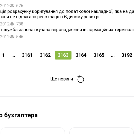
.2012
626
ція розрахунку коригування до податкової накладної, яка на дат
ання не підлягала реєстрації в Єдиному реєстрі
.2012
788
служба започаткувала впровадження інформаційних терміналі
.2012
546
1
...
3161
3162
3163
3164
3165
...
3192
Ще новини
р бухгалтера