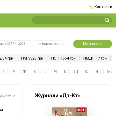
Контакти
Мої новини
ає у СЕРПНІ 2026
📈 Індексація у СЕРПНІ
2️⃣0️⃣2️⃣7️⃣ Усі ключо
2,34 грн
ПМ
3328 грн
ПСП
1664 грн
НМДГ
17 грн
Т
У
Ф
Х
Ц
Ч
Ш
Щ
Ю
Я
A-Z
Журнали «Дт-Кт»
рубрики
ми