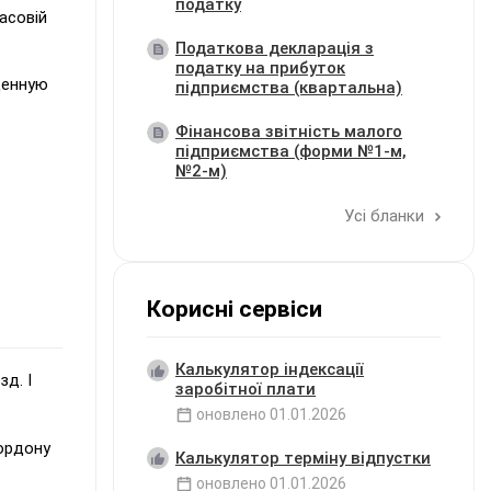
податку
асовій
Податкова декларація з
податку на прибуток
щенную
підприємства (квартальна)
Фінансова звітність малого
підприємства (форми №1-м,
№2-м)
Усі бланки
Корисні сервіси
Калькулятор індексації
д. І
заробітної плати
оновлено
01.01.2026
кордону
Калькулятор терміну відпустки
оновлено
01.01.2026