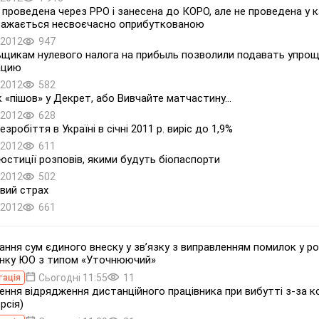
, проведена через РРО і занесена до КОРО, але не проведена у к
вважається несвоєчасно оприбуткованою
.2012
947
щикам нулевого налога на прибыль позволили подавать упро
ацию
.2012
582
 «пішов» у Декрет, або Вивчайте матчастину...
.2012
628
езробіття в Україні в січні 2011 р. виріс до 1,9%
.2012
611
 юстиції розповів, якими будуть біопаспорти
.2012
502
вий страх
.2012
661
ання сум єдиного внеску у зв’язку з виправленням помилок у роз
нку ЮО з типом «Уточнюючий»
Сьогодні 11:55
11
тація
ння відрядження дистанційного працівника при вибутті з-за 
рсія)