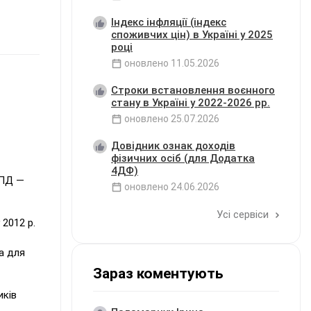
Індекс інфляції (індекс
споживчих цін) в Україні у 2025
році
оновлено
11.05.2026
Строки встановлення воєнного
стану в Україні у 2022-2026 рр.
оновлено
25.07.2026
Довідник ознак доходів
фізичних осіб (для Додатка
4ДФ)
СПД —
оновлено
24.06.2026
Усі сервіси
2012 р.
а для
Зараз коментують
иків