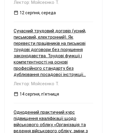
Лектор: Мойсеєнко Т.
12 серпня, середа
Сучасний трудовий договір (усний,
письмовий, електронний). Як
перевести працівників на письмові
трудові договори без порушення
законодавства. Трудові функції і
компетентності на основі
професійного стандарту без
дублювання посадової інструкції...
Лектор: Мойсеєнко Т.
14 серпня, пʼятниця
Одноденний практичний курс
підвищення кваліфікації щодо
військового обліку «Організація та
ведення військового обліку: зміни з