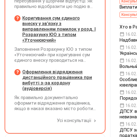
перебування у щорічній відпустці. Як
Консуль
правильно відобразити цю подію в
Виплати,
кадровому, табельному,
Консуль
бухгалтерському обліку та
Коригування сум єдиного
податковій звітності?
внеску у зв’язку з
Хто в Р
виправленням помилок у розд. І
Розрахунку ЮО з типом
16.02
«Уточнюючий»
Надбавк
16.02
Заповнення Розрахунку ЮО з типом
Українс
«Уточнюючий» при коригуванні сум
єдиного внеску проводиться на
16.02
підставі Додатку Д1 до Розрахунку
Вольный
ЮО з використанням типів
Оформлення відрядження
16.02
нарахувань 2 та 3. Додатки,
дистанційного працівника при
Особлив
інформація щодо яких не
вибутті з-за кордону
ювеліра
коригується, у рядку 06 не
(аудіоверсія)
16.02
вказуються та не подаються
Як правильно документально
Порядок
оформити відрядження працівника,
16.02
якщо в наказі вказано місто роботи
ДПСУ: в
в Україні, але виліт фактично
невизна
відбувся з іншої країни (де працівник
Усі консультації
16.02
працював дистанційно), та чи
ДПСУ за
впливає ця розбіжність на
податкі
відшкодування витрат і