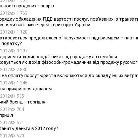
.2012
1 509
ількості проданих товарів
.2012
1 763
рядку обкладення ПДВ вартості послуг, пов’язаних із транзи
еннями вантажів через територію України
.2012
1 120
атковується продаж власної нерухомості підприємцем – плат
 податку?
.2012
3 297
ідприємця-«єдиноподатника» від продажу автомобіля
овується як дохід фізособи-громадянина від продажу рухомог
.2012
2 830
 на оплату послуг юриста включаються до складу інших витра
.2012
1 245
ня прикрилося доларом
.2012
535
ький бренд - торгівля
.2012
704
приціл
.2012
571
ранить деньги в 2012 году?
.2012
570