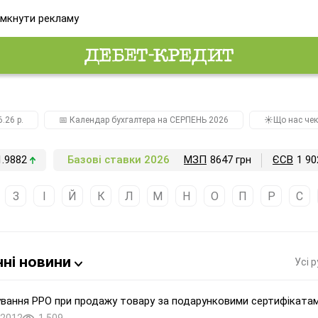
мкнути рекламу
.26 р.
📅 Календар бухгалтера на СЕРПЕНЬ 2026
☀️Що нас чек
1.9882
Базові ставки 2026
МЗП
8647 грн
ЄСВ
1 90
З
І
Й
К
Л
М
Н
О
П
Р
С
ні новини
Усі 
вання РРО при продажу товару за подарунковими сертифіката