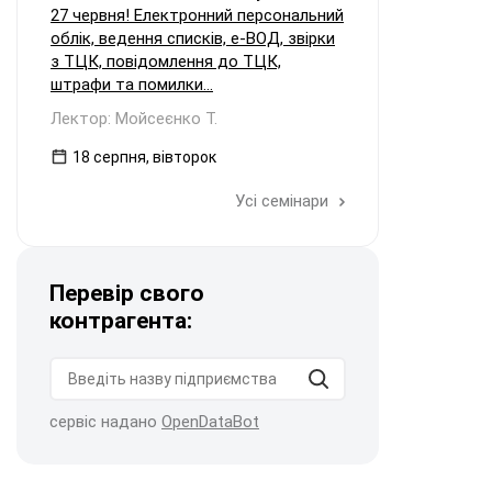
27 червня! Електронний персональний
облік, ведення списків, е-ВОД, звірки
з ТЦК, повідомлення до ТЦК,
штрафи та помилки...
Лектор: Мойсеєнко Т.
18 серпня, вівторок
Усі семінари
Перевір свого
контрагента:
сервіс надано
OpenDataBot