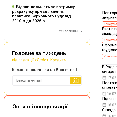
Відповідальність за затримку
розрахунку при звільненні:
Повторн
практика Верховного Суду від
звернен
2010-х до 2026 р.
Консуль
Вартіст
Усі головні
ліквідац
Консуль
Оформле
(аудіове
Головне за тиждень
Консуль
від редакції «Дебет-Кредит»
В Раде 
Кожного понеділка на Ваш e-mail
сигарет
17.02
Постачан
оподат
16.02
Під час
16.02
Останні консультації
Складан
16.02