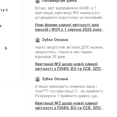
Паламарчук Ірина
Вітаю, звіт відправлено 04.08 і є 1
у її
квитанція, квитанції №2 немає,кого
штурмувати податкову чи пенсійний
фонд????
Нові форми єдиної звітності для
в
юросіб і ФОП з 1 серпня 2026 року:
повний довідник від редакції
Зубко Оксана
через зворотній зв"язок ДПС можна
звернутись, тільки в них термін
відповіді 30 днів....
Квитанції №2 щодо нової єдиної
звітності з ПДФО, ВЗ та ЄСВ: ДПС
радить чекати на обробку ПФУ та
не перездавати
Зубко Оксана
А якшо приходить помилка одна і
теж??? і по квитанцїї 2 - не прийнято
Розрахунок 1 прийнято давно, ще
подавали по місяцям подаємо
Квитанції №2 щодо нової єдиної
Розрахунок 2, зовсім інші дані і
звітності з ПДФО, ВЗ та ЄСВ: ДПС
КОАТОГГ, а воно пише "коли звіт вже
радить чекати на обробку ПФУ та
подано подавайте звітний новий".....