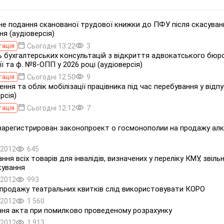
е подання сканованої трудової книжки до ПФУ після скасуван
ня (аудіоверсія)
Сьогодні 13:22
3
тація
ь бухгалтерських консультацій з відкриття адвокатського бюро
ії та ф. №8-ОПП у 2026 році (аудіоверсія)
Сьогодні 12:50
9
тація
ння та облік мобілізації працівника під час перебування у відпу
рсія)
Сьогодні 12:12
7
тація
зарегистрирован законопроект о госмонополии на продажу алк
.2012
645
ня всіх товарів для інвалідів, визначених у переліку КМУ, звіль
кування
.2012
993
 продажу театральних квитків слід використовувати КОРО
.2012
1 560
ня акта при помилково проведеному розрахунку
.2012
1 913