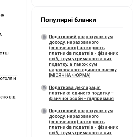
ня
Популярні бланки
,
Податковий розрахунок сум
доходу, нарахованого
(сплаченого) на користь
стці
платників податків - фізичних
осіб, і сум утриманого з них
податку, а також сум
нарахованого єдиного внеску
[МІСЯЧНА ФОРМА]
оголя и
Податкова декларація
платника єдиного податку –
нено від
фізичної особи - підприємця
Податковий розрахунок сум
доходу, нарахованого
(сплаченого) на користь
платників податків - фізичних
осіб, і сум утриманого з них