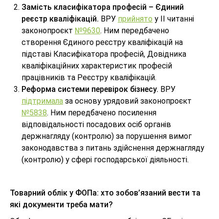
Замість класифікатора професій – Єдиний
реєстр кваліфікацій.
ВРУ
прийнято
у ІІ читанні
законопроєкт
№9630
. Ним передбачено
створення Єдиного реєстру кваліфікацій на
підставі Класифікатора професій, Довідника
кваліфікаційних характеристик професій
працівників та Реєстру кваліфікацій.
Реформа системи перевірок бізнесу.
ВРУ
підтримала
за основу урядовий законопроєкт
№5838
. Ним передбачено посилення
відповідальності посадових осіб органів
держнагляду (контролю) за порушення вимог
законодавства з питань здійснення держнагляду
(контролю) у сфері господарської діяльності.
Товарний облік у ФОПа: хто зобов’язаний вести та
які документи треба мати?