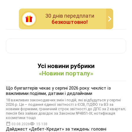
30 днiв передплати
безкоштовно!
Усі новини рубрики
«Новини порталу»
Що бухгалтерів чекає у серпні 2026 року: чекліст із
важливими подіями, датами і дедлайнами
18 важливих законодавчих змін і подій, які відбудуться у серпні
2026 р. Це – подання єдиної звітності з ЄСВ, ПДФО та ВЗ за
новими формами; граничний строк звітності до ДПС за 2 квартал;
пенсія без зайвих довідок за Законом №4851-IX; нотифікація
косметики тощо
03.08.2026
15 138
Дайджест «Дебет-Кредит» за тиждень: головні