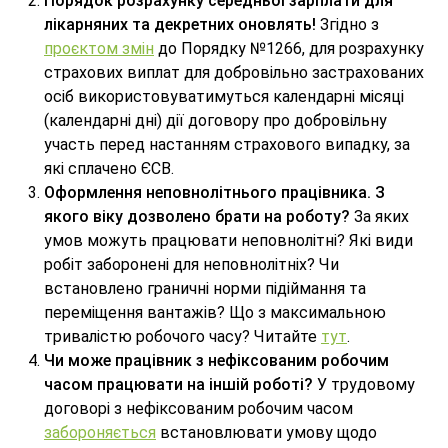
Порядок розрахунку середньої зарплати для
лікарняних та декретних оновлять!
Згідно з
проєктом змін
до Порядку №1266, для розрахунку
страхових виплат для добровільно застрахованих
осіб використовуватимуться календарні місяці
(календарні дні) дії договору про добровільну
участь перед настанням страхового випадку, за
які сплачено ЄСВ.
Оформлення неповнолітнього працівника. З
якого віку дозволено брати на роботу?
За яких
умов можуть працювати неповнолітні? Які види
робіт заборонені для неповнолітніх? Чи
встановлено граничні норми підіймання та
переміщення вантажів? Що з максимальною
тривалістю робочого часу? Читайте
тут
.
Чи може працівник з нефіксованим робочим
часом працювати на іншій роботі?
У трудовому
договорі з нефіксованим робочим часом
забороняється
встановлювати умову щодо