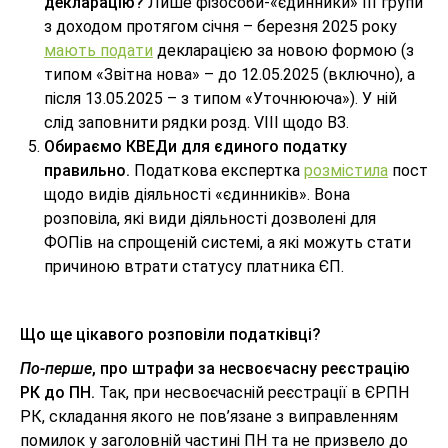
декларацію?
Лише фізособи-«єдинники» ІІІ групи
з доходом протягом січня – березня 2025 року
мають подати
декларацією за новою формою (з
типом «Звітна нова» – до 12.05.2025 (включно), а
після 13.05.2025 – з типом «Уточнююча»). У ній
слід заповнити рядки розд. VІIІ щодо ВЗ.
Обираємо КВЕДи для єдиного податку
правильно.
Податкова експертка
розмістила
пост
щодо видів діяльності «єдинників». Вона
розповіла, які види діяльності дозволені для
ФОПів на спрощеній системі, а які можуть стати
причиною втрати статусу платника ЄП.
Що ще цікавого розповіли податківці?
По-перше
, про штрафи за несвоєчасну реєстрацію
РК до ПН.
Так, при несвоєчасній реєстрації в ЄРПН
РК, складання якого не пов’язане з виправленням
помилок у заголовній частині ПН та не призвело до