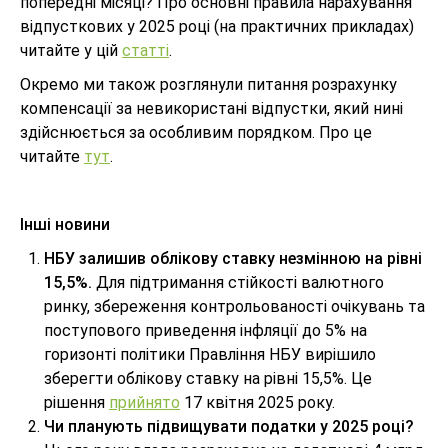
попередні місяці? Про основні правила нарахування
відпусткових у 2025 році (на практичних прикладах)
читайте у цій
статті
.
Окремо ми також розглянули питання розрахунку
компенсації за невикористані відпустки, який нині
здійснюється за особливим порядком. Про це
читайте
тут
.
Інші новини
НБУ залишив облікову ставку незмінною на рівні
15,5%.
Для підтримання стійкості валютного
ринку, збереження контрольованості очікувань та
поступового приведення інфляції до 5% на
горизонті політики Правління НБУ вирішило
зберегти облікову ставку на рівні 15,5%. Це
рішення
прийнято
17 квітня 2025 року.
Чи планують підвищувати податки у 2025 році?