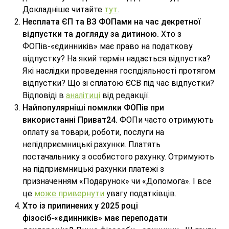
Докладніше читайте
тут
.
Несплата ЄП та ВЗ ФОПами на час декретної
відпустки та догляду за дитиною.
Хто з
ФОПів-«єдинників» має право на податкову
відпустку? На який термін надається відпустка?
Які наслідки проведення госпдіяльності протягом
відпустки? Що зі сплатою ЄСВ під час відпустки?
Відповіді в
аналітиці
від редакції.
Найпопулярніші помилки ФОПів при
використанні Приват24.
ФОПи часто отримують
оплату за товари, роботи, послуги на
непідприємницькі рахунки. Платять
постачальнику з особистого рахунку. Отримують
на підприємницькі рахунки платежі з
призначенням «Подарунок» чи «Допомога». І все
це
може привернути
увагу податківців.
Хто із припинених у 2025 році
фізосіб-«єдинників» має переподати