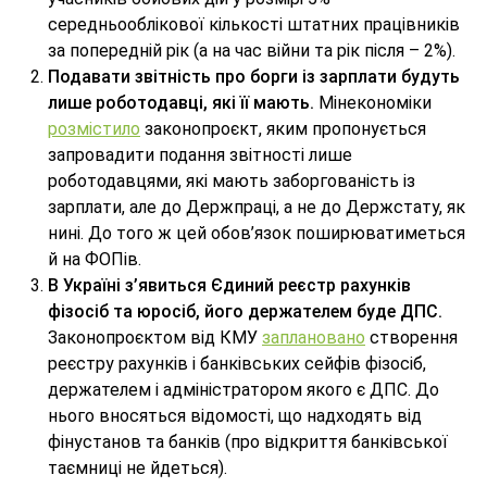
середньооблікової кількості штатних працівників
за попередній рік (а на час війни та рік після – 2%).
Подавати звітність про борги із зарплати будуть
лише роботодавці, які її мають.
Мінекономіки
розмістило
законопроєкт, яким пропонується
запровадити подання звітності лише
роботодавцями, які мають заборгованість із
зарплати, але до Держпраці, а не до Держстату, як
нині. До того ж цей обов’язок поширюватиметься
й на ФОПів.
В Україні з’явиться Єдиний реєстр рахунків
фізосіб та юросіб, його держателем буде ДПС.
Законопроєктом від КМУ
заплановано
створення
реєстру рахунків і банківських сейфів фізосіб,
держателем і адміністратором якого є ДПС. До
нього вносяться відомості, що надходять від
фінустанов та банків (про відкриття банківської
таємниці не йдеться).