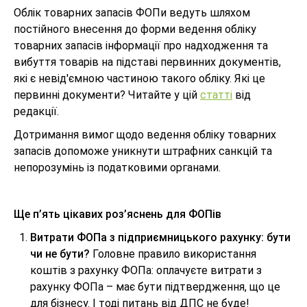
Облік товарних запасів ФОПи ведуть шляхом
постійного внесення до форми ведення обліку
товарних запасів інформації про надходження та
вибуття товарів на підставі первинних документів,
які є невід'ємною частиною такого обліку. Які це
первинні документи? Читайте у цій
статті
від
редакції.
Дотримання вимог щодо ведення обліку товарних
запасів допоможе уникнути штрафних санкцій та
непорозумінь із податковими органами.
Ще п’ять цікавих роз’яснень для ФОПів
Витрати ФОПа з підприємницького рахунку: бути
чи не бути?
Головне правило використання
коштів з рахунку ФОПа: оплачуєте витрати з
рахунку ФОПа – має бути підтвердження, що це
для бізнесу. І тоді питань від ДПС не буде!