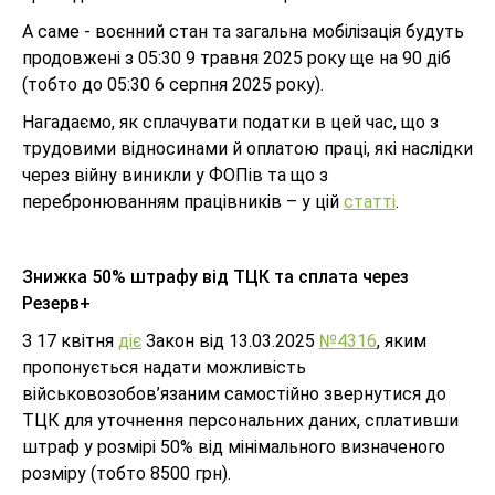
А саме - воєнний стан та загальна мобілізація будуть
продовжені з 05:30 9 травня 2025 року ще на 90 діб
(тобто до 05:30 6 серпня 2025 року).
Нагадаємо, як сплачувати податки в цей час, що з
трудовими відносинами й оплатою праці, які наслідки
через війну виникли у ФОПів та що з
перебронюванням працівників – у цій
статті
.
Знижка 50% штрафу від ТЦК та сплата через
Резерв+
З 17 квітня
діє
Закон від 13.03.2025
№4316
, яким
пропонується надати можливість
військовозобов’язаним самостійно звернутися до
ТЦК для уточнення персональних даних, сплативши
штраф у розмірі 50% від мінімального визначеного
розміру (тобто 8500 грн).