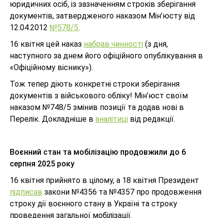
юридичних осіб, із зазначенням строків зберігання
документів, затвердженого наказом Мін’юсту від
12.04.2012
№578/5
.
16 квітня цей наказ
набрав чинності
(з дня,
наступного за днем його офіційного опублікування в
«Офіційному віснику»).
Тож тепер діють конкретні строки зберігання
документів з військового обліку! Мін’юст своїм
наказом №748/5 змінив позиції та додав нові в
Перелік. Докладніше в
аналітиці
від редакції.
Воєнний стан та мобілізацію продовжили до 6
серпня 2025 року
16 квітня прийнято в цілому, а 18 квітня Президент
підписав
закони №4356 та №4357 про продовження
строку дії воєнного стану в Україні та строку
проведення загальної мобілізації.