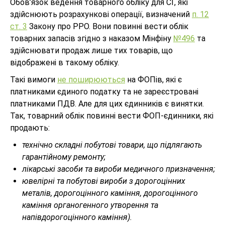
Обов’язок ведення товарного обліку для СГ, які
здійснюють розрахункові операції, визначений
п. 12
ст. 3
Закону про РРО. Вони повинні вести облік
товарних запасів згідно з наказом Мінфіну
№496
та
здійснювати продаж лише тих товарів, що
відображені в такому обліку.
Такі вимоги
не поширюються
на ФОПів, які є
платниками єдиного податку та не зареєстровані
платниками ПДВ. Але для цих єдинників є винятки.
Так, товарний облік повинні вести ФОП-єдинники, які
продають:
технічно складні побутові товари, що підлягають
гарантійному ремонту;
лікарські засоби та вироби медичного призначення;
ювелірні та побутові вироби з дорогоцінних
металів, дорогоцінного каміння, дорогоцінного
каміння органогенного утворення та
напівдорогоцінного каміння).