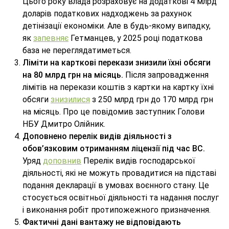
Цього року влада розраховує на додаткові 4 млрд
доларів податкових надходжень за рахунок
детінізації економіки. Але в будь-якому випадку,
як
запевняє
Гетманцев, у 2025 році податкова
база не переглядатиметься.
Ліміти на карткові перекази знизили їхні обсяги
на 80 млрд грн на місяць.
Після запровадження
лімітів на перекази коштів з картки на картку їхні
обсяги
знизилися
з 250 млрд грн до 170 млрд грн
на місяць. Про це повідомив заступник Голови
НБУ Дмитро Олійник.
Доповнено перелік видів діяльності з
обов’язковим отриманням ліцензії під час ВС.
Уряд
доповнив
Перелік видів господарської
діяльності, які не можуть провадитися на підставі
подання декларації в умовах воєнного стану. Це
стосується освітньої діяльності та надання послуг
і виконання робіт протипожежного призначення.
Фактичні дані вантажу не відповідають