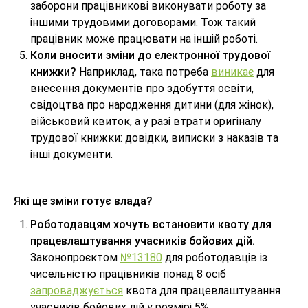
заборони працівникові виконувати роботу за
іншими трудовими договорами. Тож такий
працівник може працювати на іншій роботі.
Коли вносити зміни до електронної трудової
книжки?
Наприклад, така потреба
виникає
для
внесення документів про здобуття освіти,
свідоцтва про народження дитини (для жінок),
військовий квиток, а у разі втрати оригіналу
трудової книжки: довідки, виписки з наказів та
інші документи.
Які ще зміни готує влада?
Роботодавцям хочуть встановити квоту для
працевлаштування учасників бойових дій.
Законопроєктом
№13180
для роботодавців із
чисельністю працівників понад 8 осіб
запроваджується
квота для працевлаштування
учасників бойових дій у розмірі 5%