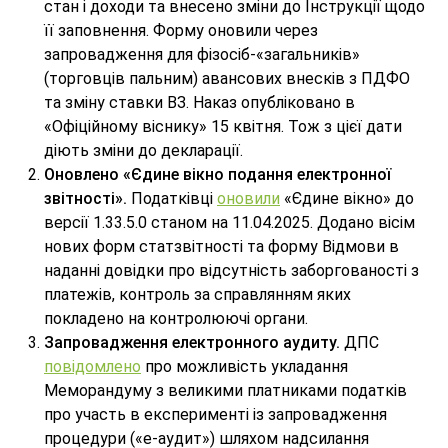
стан і доходи та внесено зміни до Інструкції щодо
її заповнення. Форму оновили через
запровадження для фізосіб-«загальників»
(торговців пальним) авансових внесків з ПДФО
та зміну ставки ВЗ. Наказ опубліковано в
«Офіційному віснику» 15 квітня. Тож з цієї дати
діють зміни до декларації.
Оновлено «Єдине вікно подання електронної
звітності».
Податківці
оновили
«Єдине вікно» до
версії 1.33.5.0 станом на 11.04.2025. Додано вісім
нових форм статзвітності та форму Відмови в
наданні довідки про відсутність заборгованості з
платежів, контроль за справлянням яких
покладено на контролюючі органи.
Запровадження електронного аудиту.
ДПС
повідомлено
про можливість укладання
Меморандуму з великими платниками податків
про участь в експерименті із запровадження
процедури («е-аудит») шляхом надсилання