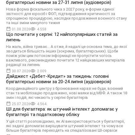
бухгалтерські новини за 27-31 липня (аудіоверсія)
Нова форма фіскального чека з 2027 року, е-форми єдиної
звітності для юросіб і ФОП, підтвердження критичності за
спрощеною процедурою, наслідки продовження воєнного стану
та інші зміни минулого тижня
01.08.2026
4 558
Що почитати у серпні: 12 найпопулярніших статей за
липень
На жаль, війна триває... А отже, й надалі це основна тема, до якої
зводиться більшість інших (зокрема, бухгалтерських). Щоби
поміж усім цим потоком інформації не пропустити чогось
важливого, рекомендуємо почитати 12 найцікавіших матеріалів
редакції за липень
30.07.2026
2 009
Дайджест «Дебет-Кредит» за тиждень: головні
бухгалтерські новини за 20-24 липня (аудіоверсія)
Координаційного центру з бронювання наразі не буде, воєнний
стан та мобілізацію продовжено, нові маяки від МВФ. А також 18
змін і подій, які чекають у серпні бухгалтерів
25.07.2026
4 564
ШІ для бухгалтера: як штучний інтелект допомагає у
бухгалтерії та податковому обліку
У цій статті розповідаємо, як AI використовується у бухгалтерії,
які задачі допомагає вирішувати штучний інтелект та чому все
більше бухгалтерів переходять на спеціалізовані ШІ-сервіси